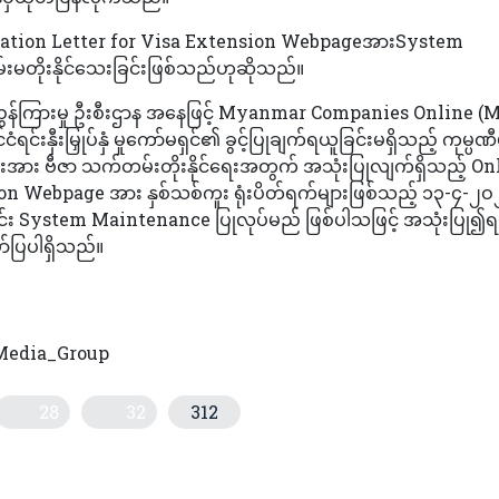
ation Letter for Visa Extension WebpageအားSystem
မတိုးနိုင်သေးခြင်းဖြစ်သည်ဟုဆိုသည်။
္ပဏီများညွှန်ကြားမှု ဦးစီးဌာန အနေဖြင့် Myanmar Companies Online 
ရင်းနှီးမြှုပ်နှံ မှုကော်မရှင်၏ ခွင့်ပြုချက်ရယူခြင်းမရှိသည့် ကုမ္ပဏီ
ားအား ဗီဇာ သက်တမ်းတိုးနိုင်ရေးအတွက် အသုံးပြုလျက်ရှိသည့် On
 Webpage အား နှစ်သစ်ကူး ရုံးပိတ်ရက်များဖြစ်သည့် ၁၃-၄-၂ဝ
်း System Maintenance ပြုလုပ်မည် ဖြစ်ပါသဖြင့် အသုံးပြု၍
ပြပါရှိသည်။
edia_Group
28
32
312
းချရာ ဝယ်ယူမည့်သူမရှိခဲ့၊ လေလံထပ်တင်ရန်ရှိဟုဆို
တ်မှော်ဆင်စခန်း ဖွင့်လှစ်မည်