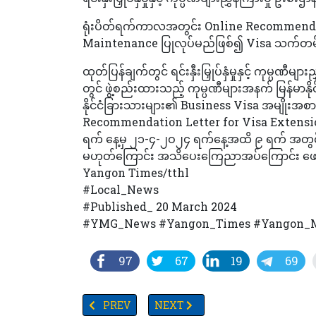
ရုံးပိတ်ရက်ကာလအတွင်း Online Recommend
Maintenance ပြုလုပ်မည်ဖြစ်၍ Visa သက်တမ်း
ထုတ်ပြန်ချက်တွင် ရင်းနှီးမြှုပ်နှံမှုနှင့် ကုမ
တွင် ဖွဲ့စည်းထားသည့် ကုမ္ပဏီများအနက် မြန်မာနိုင်ငံ
နိုင်ငံခြားသားများ၏ Business Visa အမျိုးအစ
Recommendation Letter for Visa Extension
ရက် နေ့မှ ၂၁-၄-၂ဝ၂၄ ရက်နေ့အထိ ၉ ရက် အတွင
မဟုတ်ကြောင်း အသိပေးကြေညာအပ်ကြောင်း ဖော်
Yangon Times/tthl
#Local_News
#Published_ 20 March 2024
#YMG_News #Yangon_Times #Yangon_M
97
67
19
69
PREVIOUS ARTICLE: ခြံအမှတ်(၅၄)ကို လေလံတင်ရောင်
NEXT ARTICLE: သင်္ကြန်ကာလအတွင်း န
PREV
NEXT