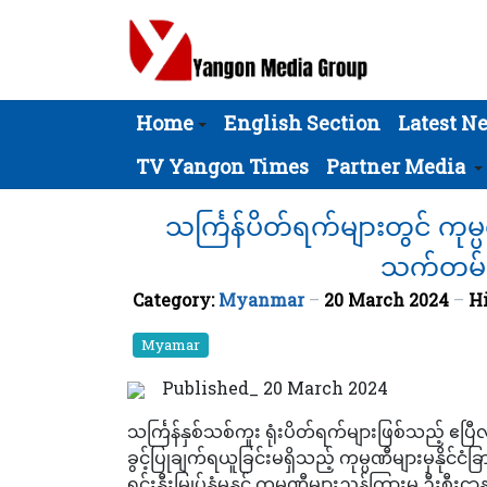
Home
English Section
Latest N
TV Yangon Times
Partner Media
သင်္ကြန်ပိတ်ရက်များတွင် ကုမ
သက်တမ်းမ
Category:
Myanmar
20 March 2024
Hi
Myamar
Published_ 20 March 2024
သင်္ကြန်နှစ်သစ်ကူး ရုံးပိတ်ရက်များဖြစ်သည့် ဧပြီလ
ခွင့်ပြုချက်ရယူခြင်းမရှိသည့် ကုမ္ပဏီများမှနို
ရင်းနှီးမြှုပ်နှံမှုနှင့် ကုမ္ပဏီများညွှန်ကြားမှု ဦး