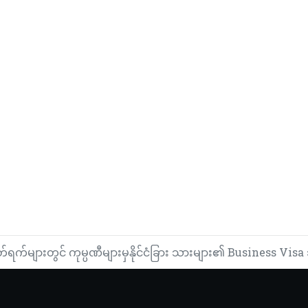
ိတ်ရက်များတွင် ကုမ္ပဏီများမှနိုင်ငံခြား သားများ၏ Business Vis