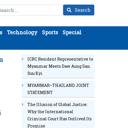
arch
Search
s
Technology
Sports
Special
sa
ICRC Resident Representative to
Myanmar Meets Daw Aung San
Suu Kyi
MYANMAR–THAILAND JOINT
STATEMENT
The Illusion of Global Justice:
Why the International
၏
Criminal Court Has Outlived Its
Promise