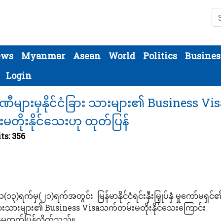
Se
ews
Myanmar
Asean
World
Politics
Busines
Login
္ပဏီများမှနိုင်ငံခြား သားများ၏ Business Vi
တိုးနိုင်သေးဟု ထုတ်ပြန်
ts: 356
(၁၃)ရက်မှ(၂၁)ရက်အတွင်း မြန်မာနိုင်ငံရင်းနှီးမြှုပ်နှံ မှုကော်မရှင်
င်ငံခြားသားများ၏ Business Visaသက်တမ်းမတိုးနိုင်သေးကြောင်း
စီးဌာနမှထုတ်ပြန်လိုက်သည်။