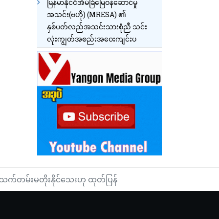
မြန်မာနိုင်ငံအိမ်ခြံမြေဝန်ဆောင်မှု
အသင်း(ဗဟို) (MRESA) ၏
နှစ်ပတ်လည်အသင်းသားစုံညီ သင်း
လုံးကျွတ်အစည်းအဝေးကျင်းပ
a သက်တမ်းမတိုးနိုင်သေးဟု ထုတ်ပြန်