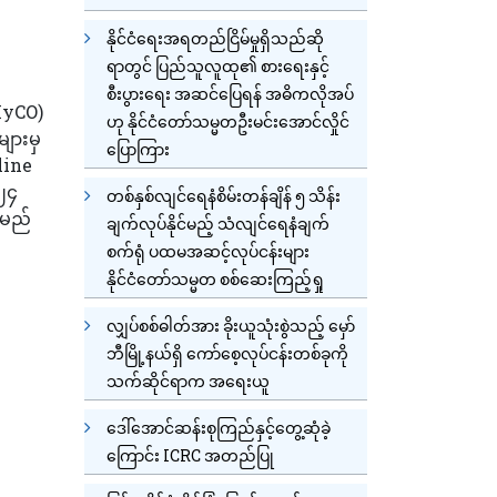
နိုင်ငံရေးအရတည်ငြိမ်မှုရှိသည်ဆို
ရာတွင် ပြည်သူလူထု၏ စားရေးနှင့်
စီးပွားရေး အဆင်ပြေရန် အဓိကလိုအပ်
(MyCO)
ဟု နိုင်ငံတော်သမ္မတဦးမင်းအောင်လှိုင်
များမှ
ပြောကြား
line
၂၄
တစ်နှစ်လျင်ရေနံစိမ်းတန်ချိန် ၅ သိန်း
ရမည်
ချက်လုပ်နိုင်မည့် သံလျင်ရေနံချက်
စက်ရုံ ပထမအဆင့်လုပ်ငန်းများ
နိုင်ငံတော်သမ္မတ စစ်ဆေးကြည့်ရှု
လျှပ်စစ်ဓါတ်အား ခိုးယူသုံးစွဲသည့် မှော်
ဘီမြို့နယ်ရှိ ကော်စေ့လုပ်ငန်းတစ်ခုကို
သက်ဆိုင်ရာက အရေးယူ
ဒေါ်အောင်ဆန်းစုကြည်နှင့်တွေ့ဆုံခဲ့
ကြောင်း ICRC အတည်ပြု