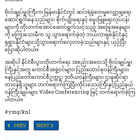
ဗိုလ်ချုပ်မှူးကြီးက မြန်မာနိုင်ငံတွင် ဆင်းရဲမွဲတေမှုလျှော့ချရေး
ဆောင်ရွက်နေသည်များ၊ စိုက်ပျိုးရေးနှင့် မွေးမြူရေးလုပ်ငန်း
များကို တိုးတက်အောင်ဆောင်ရွက်သင့်သည့် အခြေအနေများ
ကို မကြာသေးမီက သူ သွားရောက်ခဲ့တဲ့ ဘယ်လာရုစ်နိုင်ငံနှင့်
ရုရှားနိုင်ငံများသို့သွားရောက်လေ့လာခဲ့သည်များနှင့် ယှဉ်ပြီး
ပြောဆိုပါတယ်။
အဆိုပါ နိင်ငံစီးပွားတိုးတက်ရေး အစည်းအဝေးသို့ ဗိုလ်ချုပ်မှူး
ကြီးနှင့်အတူ ကောင်စီအဖွဲ့ဝင်များ၊ ပြည်ထောင်စုဝန်ကြီးများ၊
နေပြည်တော်ကောင်စီဥက္ကဋ္ဌ၊ ဒုတိယဝန်ကြီးများ၊ ဌာနဆိုင်ရာ
တာဝန်ရှိသူများ တက်ရောက်ကြပြီးတိုင်းဒေသကြီးနှင့်ပြည်နယ်
ဝန်ကြီးချုပ်များ Video Conferencing ဖြင့် တက်ရောက်ခဲ့ကြ
ပါတယ်။
#ymg/knl
PREVIOUS ARTICLE: လှိုင်သာယာမြို့မရဲစခန်းမှ ရဲတပ်ဖွဲ့ဝင်များအား လ
NEXT ARTICLE: TV YANGON TIMES ရဲ့ နေ့စဉ်သတင်း
PREV
NEXT