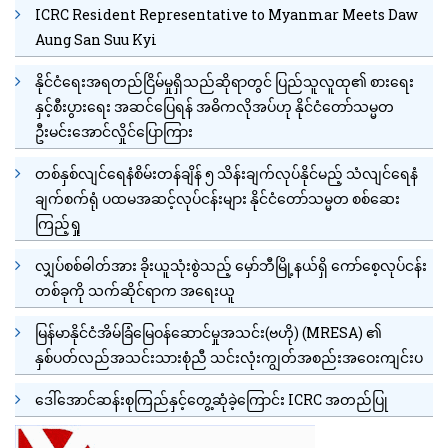
ICRC Resident Representative to Myanmar Meets Daw
Aung San Suu Kyi
နိုင်ငံရေးအရတည်ငြိမ်မှုရှိသည်ဆိုရာတွင် ပြည်သူလူထု၏ စားရေး
နှင့်စီးပွားရေး အဆင်ပြေရန် အဓိကလိုအပ်ဟု နိုင်ငံတော်သမ္မတ
ဦးမင်းအောင်လှိုင်ပြောကြား
တစ်နှစ်လျင်ရေနံစိမ်းတန်ချိန် ၅ သိန်းချက်လုပ်နိုင်မည့် သံလျင်ရေနံ
ချက်စက်ရုံ ပထမအဆင့်လုပ်ငန်းများ နိုင်ငံတော်သမ္မတ စစ်ဆေး
ကြည့်ရှု
လျှပ်စစ်ဓါတ်အား ခိုးယူသုံးစွဲသည့် မှော်ဘီမြို့နယ်ရှိ ကော်စေ့လုပ်ငန်း
တစ်ခုကို သက်ဆိုင်ရာက အရေးယူ
မြန်မာနိုင်ငံအိမ်ခြံမြေဝန်ဆောင်မှုအသင်း(ဗဟို) (MRESA) ၏
နှစ်ပတ်လည်အသင်းသားစုံညီ သင်းလုံးကျွတ်အစည်းအဝေးကျင်းပ
ဒေါ်အောင်ဆန်းစုကြည်နှင့်တွေ့ဆုံခဲ့ကြောင်း ICRC အတည်ပြု