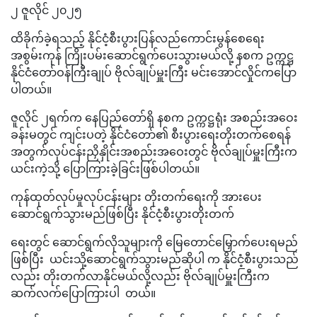
၂ ဇူလိုင် ၂၀၂၅
ထိခိုက်ခဲ့ရသည့် နိုင်ငံ့စီးပွားပြန်လည်ကောင်းမွန်စေရေး
အစွမ်းကုန် ကြိုးပမ်းဆောင်ရွက်ပေးသွားမယ်လို့ နစက ဥက္ကဋ္ဌ
နိုင်ငံတော်ဝန်ကြီးချုပ် ဗိုလ်ချုပ်မှူးကြီး မင်းအောင်လှိုင်ကပြော
ပါတယ်။
ဇူလိုင် ၂ရက်က နေပြည်တော်ရှိ နစက ဥက္ကဋ္ဌရုံး အစည်းအဝေး
ခန်းမတွင် ကျင်းပတဲ့ နိုင်ငံတော်၏ စီးပွားရေးတိုးတက်စေရန်
အတွက်လုပ်ငန်းညှိနှိုင်းအစည်းအဝေးတွင် ဗိုလ်ချုပ်မှူးကြီးက
ယင်းကဲ့သို့ ပြောကြားခဲ့ခြင်းဖြစ်ပါတယ်။
ကုန်ထုတ်လုပ်မှုလုပ်ငန်းများ တိုးတက်ရေးကို အားပေး
ဆောင်ရွက်သွားမည်ဖြစ်ပြီး နိုင်ငံ့စီးပွားတိုးတက်
ရေးတွင် ဆောင်ရွက်လိုသူများကို မြေတောင်မြှောက်ပေးရမည်
ဖြစ်ပြီး ယင်းသို့ဆောင်ရွက်သွားမည်ဆိုပါ က နိုင်ငံ့စီးပွားသည်
လည်း တိုးတက်လာနိုင်မယ်လို့လည်း ဗိုလ်ချုပ်မှူးကြီးက
ဆက်လက်ပြောကြားပါ တယ်။