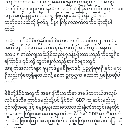
ငလျင်သဘာဝဘေးအလွန်ဆောင်ရွက်သွားမည့်လုပ်ငန်းစဉ်
များ၌ စီးပွားရေးလုပ်ငန်းများ အမြန်ဆုံးပြန် လည်ဦးမော့လာစေ
ရေး အတိုးနှုန်းသက်သာစွာဖြင့် ရင်းနှီးမြှုပ်နှံငွေများကို
ထုတ်ပေးမယ်လို့ ဗိုလ်ချုပ်မှူး ကြီးကဆက်လက်ပြောဆိုပါ
တယ်။
ကမ္ဘာ့ဘဏ်မှမိမိတို့နိုင်ငံ၏ စီးပွားရေးကို ယခင်က ၂ ဒသမ ၅
အထိမျှော် မှန်းထားသော်လည်း လက်ရှိအချိန်တွင် အနုတ် ၂
ဒသမ ၅ အထိကျဆင်းနိုင်သည်ဟုခန့်မှန်းထားသည်ကိုတွေ့ရှိရ
ကြောင်း၊ ၎င်းတို့ တွက်ချက်သည့်စာရင်းများတွင်
အချက်အလက်များ မှန်ကန်မှုမရှိခြင်းနှင့် ပြည့်စုံမှုမရှိခြင်း များ
ရှိသည်ကိုတွေ့ရှိရတယ်လို့ နစက ဥက္ကဋ္ဌက ထောက်ပြပြောဆိုပါ
တယ်။
မိမိတို့နိုင်ငံအတွက် အရေးကြီးသည်မှာ အမှန်တကယ်အလုပ်
လုပ်ရန်လိုကြောင်း၊မည်သို့ပင် နိုင်ငံ၏ GDP ကျဆင်းမည်ဟု
၎င်းတို့အနေဖြင့် မျှော်မှန်းထားသော်လည်းနိုင်ငံအတွင်းနေထိုင်
သူများက ကြိုးပမ်း ဆောင်ရွက်ပါက နိုင်ငံ၏ GDP မှာတိုးတက်
လာမည်ဖြစ်ကြောင်းလည်း ဗိုလ်ချုပ်မှူးကြီးက သုံးသပ် ပြောဆို
ပါတယ်။