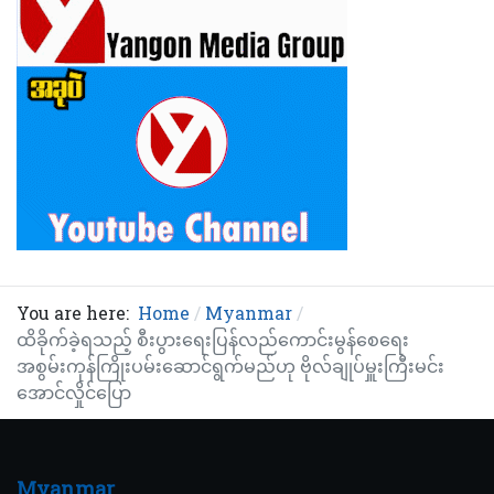
You are here:
Home
Myanmar
ထိခိုက်ခဲ့ရသည့် စီးပွားရေးပြန်လည်ကောင်းမွန်စေရေး
အစွမ်းကုန်ကြိုးပမ်းဆောင်ရွက်မည်ဟု ဗိုလ်ချုပ်မှူးကြီးမင်း
အောင်လှိုင်ပြော
Myanmar