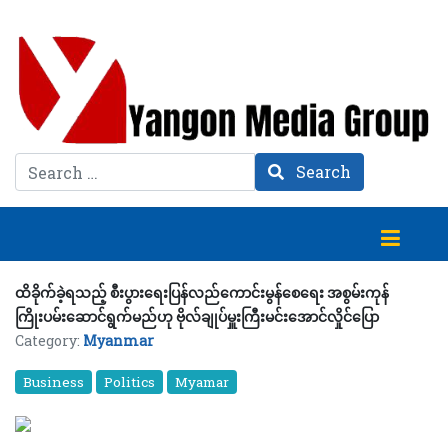
Search
Search
ထိခိုက်ခဲ့ရသည့် စီးပွားရေးပြန်လည်ကောင်းမွန်စေရေး အစွမ်းကုန်
ကြိုးပမ်းဆောင်ရွက်မည်ဟု ဗိုလ်ချုပ်မှူးကြီးမင်းအောင်လှိုင်ပြော
Category:
Myanmar
Business
Politics
Myamar