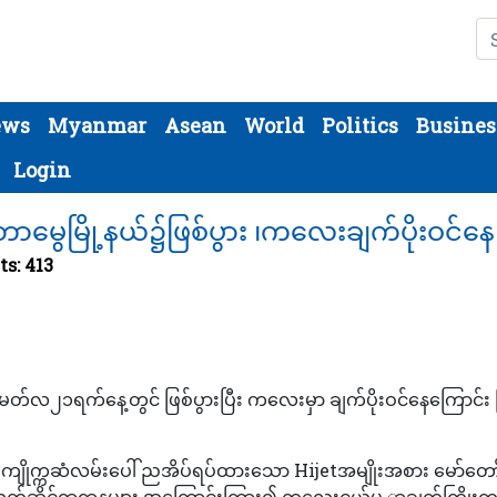
Se
ews
Myanmar
Asean
World
Politics
Busines
Login
 တာမွေမြို့နယ်၌ဖြစ်ပွား ၊ကလေးချက်ပိုးဝင်နေ
ts: 413
မတ်လ၂၁ရက်‌နေ့တွင် ဖြစ်ပွားပြီး ကလေးမှာ ချက်ပိုးဝင်နေကြောင်း 
် ကျိုက္ကဆံလမ်းပေါ် ညအိပ်ရပ်ထားသော Hijetအမျိုးအစား မော်တော
့် သက်ဆိုင်ရာဌာနများ အကြောင်းကြား၍ ကလေးငယ်မှ ာချက်ကြိုးက