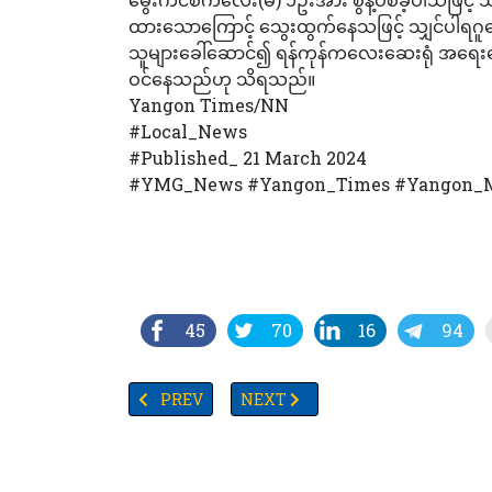
ထားသောကြောင့် သွေးထွက်နေသဖြင့် သျှင်ပါရဂူဆေး
သူများခေါ်ဆောင်၍ ရန်ကုန်ကလေးဆေးရုံ အရေးပေါ်
ဝင်နေသည်ဟု သိရသည်။
Yangon Times/NN
#Local_News
#Published_ 21 March 2024
#YMG_News #Yangon_Times #Yangon_M
45
70
16
94
PREVIOUS ARTICLE: TV YANGON TIMES ရဲ့ နေ့စဉ
NEXT ARTICLE: ရန်ကုန်၌ အချိန်အခါမ
PREV
NEXT