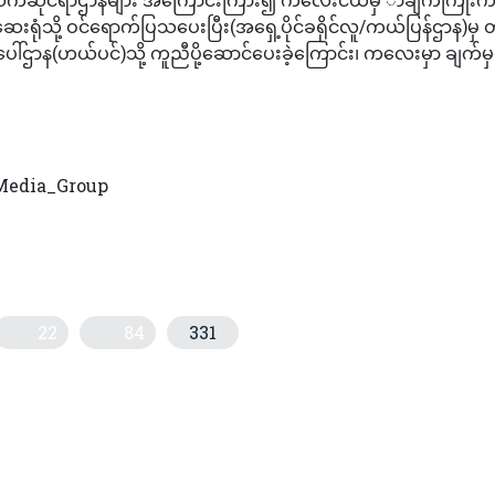
ရုံသို့ ဝင်ရောက်ပြသပေးပြီး(အရှေ့ပိုင်ခရိုင်လူ/ကယ်ပြန်ဌာန)မှ တ
ဌာန(ဟယ်ပင်)သို့ ကူညီပို့ဆောင်ပေးခဲ့ကြောင်း၊ ကလေးမှာ ချက်မှပ
edia_Group
22
84
331
်သတင်းအစီအစဉ် (တိုက်ရိုက်)
ဟုတ် မိုးထစ်ချုန်းရွာ၊ ကျန်ဒေသများလည်းအချိန်အခါမဟုတ်မိုးသက်လေပြင်း