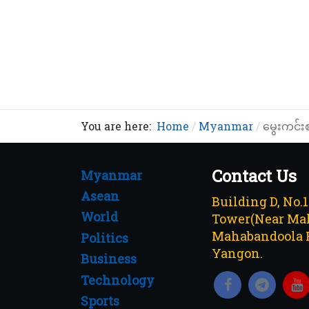
You are here:
Home
Myanmar
မွေးကင်းစ
Contact Us
Myanmar
Asean
Building D, No.
World
Tower(Near Mah
Mahabandoola 
Politics
Yangon.
Business
Technology
Sports