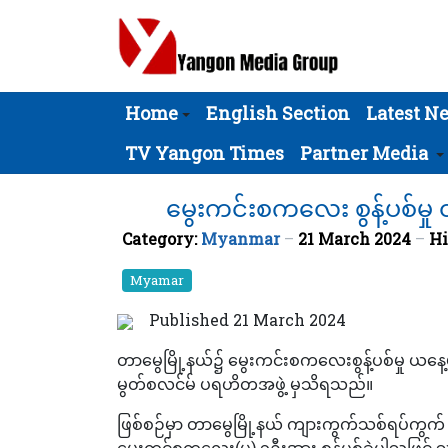
Home
English Section
Latest N
TV Yangon Times
Partner Media
မွေးကင်းစကလေး စွန့်ပစ်မှု
Category:
Myanmar
21 March 2024
Hi
Myamar
Published 21 March 2024
တာမွေမြို့နယ်၌ မွေးကင်းစကလေးစွန့်ပစ်မှု ယနေ့
မွတ်စလင်မ် ပရဟိတအဖွဲ့ မှသိရသည်။
ဖြစ်စဉ်မှာ တာမွေမြို့နယ် ကျားကွက်သစ်ရပ်ကွက
မွေးကင်စကလေး(မ) ၁ဦးအား စွန့်ပစ်ခဲ့ပါသဖြင