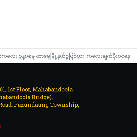
ကလေး စွန့်ပစ်မှု တာမွေမြို့နယ်၌ဖြစ်ပွား ၊ကလေးချက်ပိုးဝင်နေ
101, 1st Floor, Mahabandoola
abandoola Bridge),
Road, Pazundaung Township,