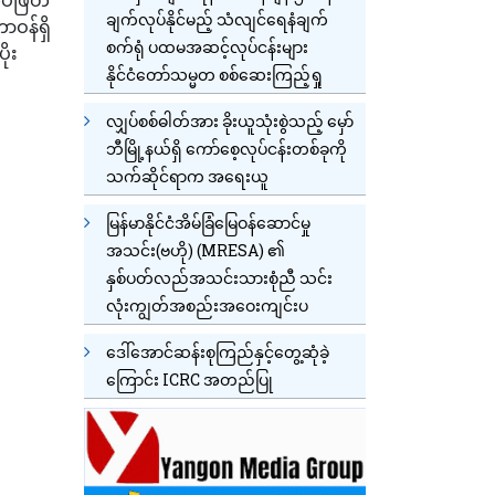
ချက်လုပ်နိုင်မည့် သံလျင်ရေနံချက်
ာဝန်ရှိ
စက်ရုံ ပထမအဆင့်လုပ်ငန်းများ
ိုး
နိုင်ငံတော်သမ္မတ စစ်ဆေးကြည့်ရှု
လျှပ်စစ်ဓါတ်အား ခိုးယူသုံးစွဲသည့် မှော်
ဘီမြို့နယ်ရှိ ကော်စေ့လုပ်ငန်းတစ်ခုကို
သက်ဆိုင်ရာက အရေးယူ
မြန်မာနိုင်ငံအိမ်ခြံမြေဝန်ဆောင်မှု
အသင်း(ဗဟို) (MRESA) ၏
နှစ်ပတ်လည်အသင်းသားစုံညီ သင်း
လုံးကျွတ်အစည်းအဝေးကျင်းပ
ဒေါ်အောင်ဆန်းစုကြည်နှင့်တွေ့ဆုံခဲ့
ကြောင်း ICRC အတည်ပြု
တိုက်ခတ်နိုင်