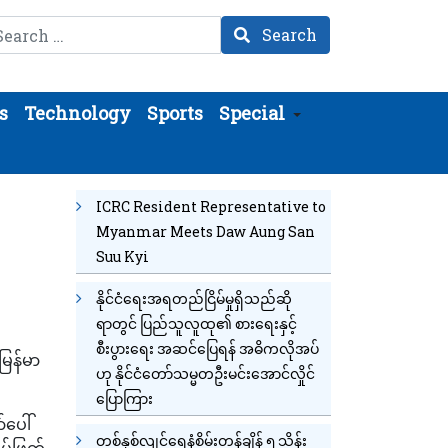
arch
Search
s
Technology
Sports
Special
ICRC Resident Representative to
Myanmar Meets Daw Aung San
Suu Kyi
နိုင်ငံရေးအရတည်ငြိမ်မှုရှိသည်ဆို
ရာတွင် ပြည်သူလူထု၏ စားရေးနှင့်
စီးပွားရေး အဆင်ပြေရန် အဓိကလိုအပ်
မြန်မာ
ဟု နိုင်ငံတော်သမ္မတဦးမင်းအောင်လှိုင်
ပြောကြား
်ပေါ်
တစ်နှစ်လျင်ရေနံစိမ်းတန်ချိန် ၅ သိန်း
ပ်ဖြတ်