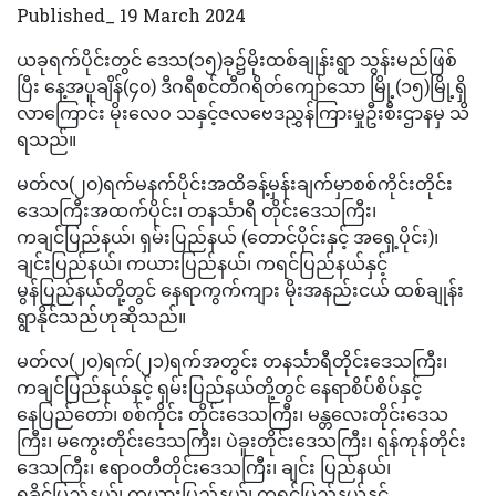
Published_ 19 March 2024
ယခုရက်ပိုင်းတွင် ဒေသ(၁၅)ခု၌မိုးထစ်ချုန်းရွာ သွန်းမည်ဖြစ်
ပြီး နေ့အပူချိန်(၄၀) ဒီဂရီစင်တီဂရိတ်ကျော်သော မြို့(၁၅)မြို့ရှိ
လာကြောင်း မိုးလေဝ သနှင့်ဇလဗေဒညွှန်ကြားမှုဦးစီးဌာနမှ သိ
ရသည်။
မတ်လ(၂၀)ရက်မနက်ပိုင်းအထိခန့်မှန်းချက်မှာစစ်ကိုင်းတိုင်း
ဒေသကြီးအထက်ပိုင်း၊ တနင်္သာရီ တိုင်းဒေသကြီး၊
ကချင်ပြည်နယ်၊ ရှမ်းပြည်နယ် (တောင်ပိုင်းနှင့် အရှေ့ပိုင်း)၊
ချင်းပြည်နယ်၊ ကယားပြည်နယ်၊ ကရင်ပြည်နယ်နှင့်
မွန်ပြည်နယ်တို့တွင် နေရာကွက်ကျား မိုးအနည်းငယ် ထစ်ချုန်း
ရွာနိုင်သည်ဟုဆိုသည်။
မတ်လ(၂၀)ရက်(၂၁)ရက်အတွင်း တနင်္သာရီတိုင်းဒေသကြီး၊
ကချင်ပြည်နယ်နှင့် ရှမ်းပြည်နယ်တို့တွင် နေရာစိပ်စိပ်နှင့်
နေပြည်တော်၊ စစ်ကိုင်း တိုင်းဒေသကြီး၊ မန္တလေးတိုင်းဒေသ
ကြီး၊ မကွေးတိုင်းဒေသကြီး၊ ပဲခူးတိုင်းဒေသကြီး၊ ရန်ကုန်တိုင်း
ဒေသကြီး၊ ဧရာဝတီတိုင်းဒေသကြီး၊ ချင်း ပြည်နယ်၊
ရခိုင်ပြည်နယ်၊ ကယားပြည်နယ်၊ ကရင်ပြည်နယ်နှင့်