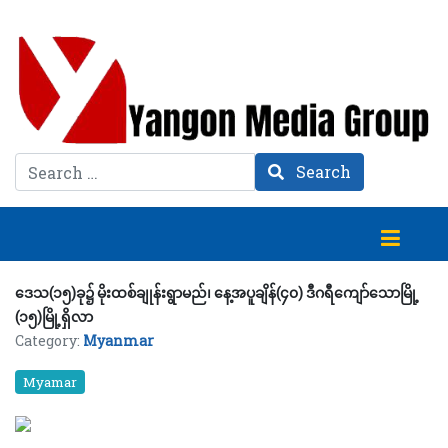
Search
Search
ဒေသ(၁၅)ခု၌ မိုးထစ်ချုန်းရွာမည်၊ နေ့အပူချိန်(၄၀) ဒီဂရီကျော်သောမြို့
(၁၅)မြို့ရှိလာ
Category:
Myanmar
Myamar