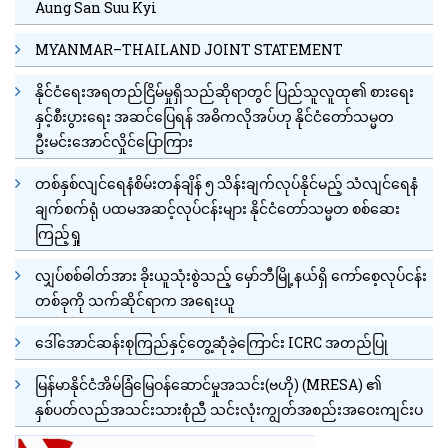
Aung San Suu Kyi
MYANMAR–THAILAND JOINT STATEMENT
နိုင်ငံရေးအရတည်ငြိမ်မှုရှိသည်ဆိုရာတွင် ပြည်သူလူထု၏ စားရေး
နှင့်စီးပွားရေး အဆင်ပြေရန် အဓိကလိုအပ်ဟု နိုင်ငံတော်သမ္မတ
ဦးမင်းအောင်လှိုင်ပြောကြား
တစ်နှစ်လျင်ရေနံစိမ်းတန်ချိန် ၅ သိန်းချက်လုပ်နိုင်မည့် သံလျင်ရေနံ
ချက်စက်ရုံ ပထမအဆင့်လုပ်ငန်းများ နိုင်ငံတော်သမ္မတ စစ်ဆေး
ကြည့်ရှု
လျှပ်စစ်ဓါတ်အား ခိုးယူသုံးစွဲသည့် မှော်ဘီမြို့နယ်ရှိ ကော်စေ့လုပ်ငန်း
တစ်ခုကို သက်ဆိုင်ရာက အရေးယူ
ဒေါ်အောင်ဆန်းစုကြည်နှင့်တွေ့ဆုံခဲ့ကြောင်း ICRC အတည်ပြု
မြန်မာနိုင်ငံအိမ်ခြံမြေဝန်ဆောင်မှုအသင်း(ဗဟို) (MRESA) ၏
နှစ်ပတ်လည်အသင်းသားစုံညီ သင်းလုံးကျွတ်အစည်းအဝေးကျင်းပ