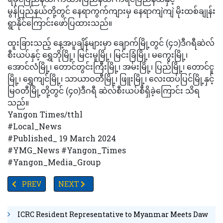
မွန်ပြည်နယ်တို့တွင် နေရာကွက်ကျားမှ နေရာကျဲကျဲ မိုးထစ်ချုန်း
ရွာနိုင်ကြောင်းဖော်ပြထားသည်။
ထူးခြားသည့် နေ့အပူချိန်များမှာ ချောက်မြို့တွင် (၄၁)ဒီဂရီဆဲလ်
စီးယပ်နှင့် ရွှေဘိုမြို့၊ မြင်းမူမြို့၊ မြင်းခြံမြို့၊ မကွေးမြို့၊
အောင်လံမြို့၊ တောင်တွင်းကြီးမြို့၊ အမ်းမြို့၊ ပြည်မြို့၊ တောင်ငူ
မြို့၊ ရွှေကျင်မြို့၊ သာယာဝတီမြို့၊ ဖြူးမြို့၊ လေးထပ်ပြင်မြို့နှင့်
မြဝတီမြို့တို့တွင် (၄၀)ဒီဂရီ ဆဲလ်စီးယပ်စီရှိခဲ့ကြောင်း သိရ
သည်။
Yangon Times/tthl
#Local_News
#Published_ 19 March 2024
#YMG_News #Yangon_Times
#Yangon_Media_Group
PREVIOUS ARTICLE: သင်္ကြန်တွင်းတွင် ရေပြတ်လတ်နိုင်သည့် ရိပ်သာ၊ ဘ
NEXT ARTICLE: ရန်ကုန်တိုင်းအတွင်းရှိ ပုဂ္ဂလိကကျောင်းမ
PREV
NEXT
ICRC Resident Representative to Myanmar Meets Daw