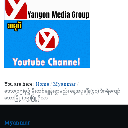
You are here:
Home
Myanmar
ဒေသ(၁၅)ခု၌ မိုးထစ်ချုန်းရွာမည်၊ နေ့အပူချိန်(၄၀) ဒီဂရီကျော်
သောမြို့ (၁၅)မြို့ရှိလာ
Myanmar