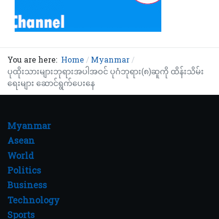
You are here:
Home
Myanmar
ပုထိုးသားများဘုရားအပါအဝင် ပုဂံဘုရား(၈)ဆူကို ထိန်းသိမ်း
ရေးများ ဆောင်ရွက်ပေးနေ
Myanmar
Asean
World
Politics
Business
Technology
Sports