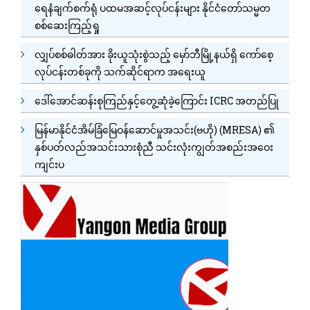
ရေနံချက်စက်ရုံ ပထမအဆင့်လုပ်ငန်းများ နိုင်ငံတော်သမ္မတ
စစ်ဆေးကြည့်ရှု
လျှပ်စစ်ဓါတ်အား ခိုးယူသုံးစွဲသည့် မှော်ဘီမြို့နယ်ရှိ ကော်စေ့
လုပ်ငန်းတစ်ခုကို သက်ဆိုင်ရာက အရေးယူ
ဒေါ်အောင်ဆန်းစုကြည်နှင့်တွေ့ဆုံခဲ့ကြောင်း ICRC အတည်ပြု
မြန်မာနိုင်ငံအိမ်ခြံမြေဝန်ဆောင်မှုအသင်း(ဗဟို) (MRESA) ၏
နှစ်ပတ်လည်အသင်းသားစုံညီ သင်းလုံးကျွတ်အစည်းအဝေး
ကျင်းပ