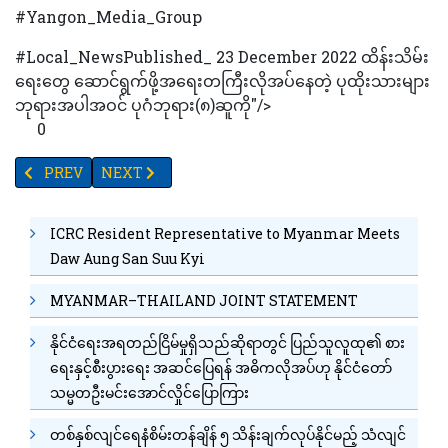
#Yangon_Media_Group
#Local_NewsPublished_ 23 December 2022 ထိန်းသိမ်း
ရေးတွေ ဆောင်ရွက်ဖို့အရေးတကြီးလိုအပ်နေတဲ့ ပုထိုးသားများ
ဘုရားအပါအဝင် ပုဂံဘုရား(၈)ဆူကို"/>
0
PREVIOUS ARTICLE: ယခုနှစ်ခရီးသွားရာသီတွင် ကမ်းခြေသို့အများဆုံး
NEXT ARTICLE: နိုင်ငံခြားဖြစ်ဆေးဝါးများ ဈေးဆက်လက်
PREV
NEXT
ICRC Resident Representative to Myanmar Meets
Daw Aung San Suu Kyi
MYANMAR–THAILAND JOINT STATEMENT
နိုင်ငံရေးအရတည်ငြိမ်မှုရှိသည်ဆိုရာတွင် ပြည်သူလူထု၏ စား
ရေးနှင့်စီးပွားရေး အဆင်ပြေရန် အဓိကလိုအပ်ဟု နိုင်ငံတော်
သမ္မတဦးမင်းအောင်လှိုင်ပြောကြား
တစ်နှစ်လျင်ရေနံစိမ်းတန်ချိန် ၅ သိန်းချက်လုပ်နိုင်မည့် သံလျင်