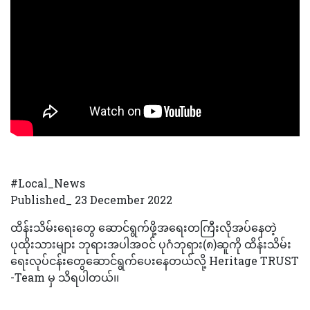
#Local_News
Published_ 23 December 2022
ထိန်းသိမ်းရေးတွေ ဆောင်ရွက်ဖို့အရေးတကြီးလိုအပ်နေတဲ့
ပုထိုးသားများ ဘုရားအပါအဝင် ပုဂံဘုရား(၈)ဆူကို ထိန်းသိမ်း
ရေးလုပ်ငန်းတွေဆောင်ရွက်ပေးနေတယ်လို့ Heritage TRUST
-Team မှ သိရပါတယ်၊၊