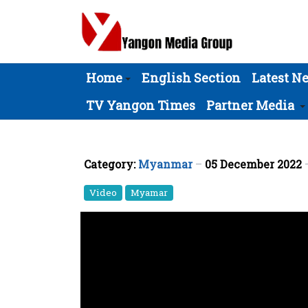
Home
English Section
Latest N
TV Yangon Times
Partner Media
Category:
Myanmar
05 December 2022
Video
Myamar