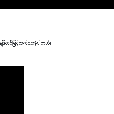
ချိန်တင်မြင့်တက်လာခဲ့ပါတယ်။