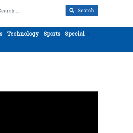
arch
Search
s
Technology
Sports
Special