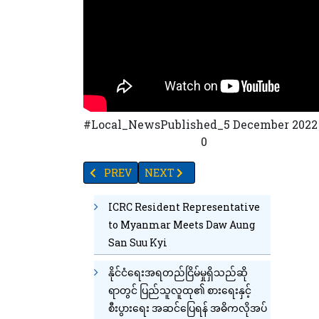
#Local_NewsPublished_5 December 2022 ဒီဇ
10
62
95
44
55
25
0
PREVIOUS ARTICLE: TV YANGON TIMES ရဲ့နေ့စဉ်
NEXT ARTICLE: တာမွေ၊ ဗဟန်း၊ သင်္ဃန်းကျွန
PREV
NEXT
ICRC Resident Representative
to Myanmar Meets Daw Aung
San Suu Kyi
နိုင်ငံရေးအရတည်ငြိမ်မှုရှိသည်ဆို
ရာတွင် ပြည်သူလူထု၏ စားရေးနှင့်
စီးပွားရေး အဆင်ပြေရန် အဓိကလိုအပ်