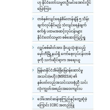
ဟု နိုင်ငံတော်သမ္မတဦးမင်းအောင်လှိုင်
ပြောကြား
တစ်နှစ်လျင်ရေနံစိမ်းတန်ချိန် ၅ သိန်း
ချက်လုပ်နိုင်မည့် သံလျင်ရေနံချက်
စက်ရုံ ပထမအဆင့်လုပ်ငန်းများ
နိုင်ငံတော်သမ္မတ စစ်ဆေးကြည့်ရှု
လျှပ်စစ်ဓါတ်အား ခိုးယူသုံးစွဲသည့်
မှော်ဘီမြို့နယ်ရှိ ကော်စေ့လုပ်ငန်းတစ်
ခုကို သက်ဆိုင်ရာက အရေးယူ
မြန်မာနိုင်ငံအိမ်ခြံမြေဝန်ဆောင်မှု
အသင်း(ဗဟို) (MRESA) ၏
နှစ်ပတ်လည်အသင်းသားစုံညီ သင်း
လုံးကျွတ်အစည်းအဝေးကျင်းပ
ဒေါ်အောင်ဆန်းစုကြည်နှင့်တွေ့ဆုံခဲ့
ကြောင်း ICRC အတည်ပြု