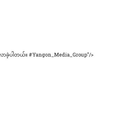
တက်လာခဲ့ပါတယ်။ #Yangon_Media_Group"/>