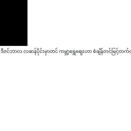
င်ဘာလ လဆန်ပိုင်းမှာတင် ကမ္ဘာ့ရွှေဈေးဟာ စံချိန်တင်မြင့်
သတင်းအစီအစဉ် (တိုက်ရိုက်)
်းမြို့နယ်များတွင် ပုံမှန်ထက်ပိုပြီး လျှပ်စစ်မီးပြတ်တောက်နိုင်