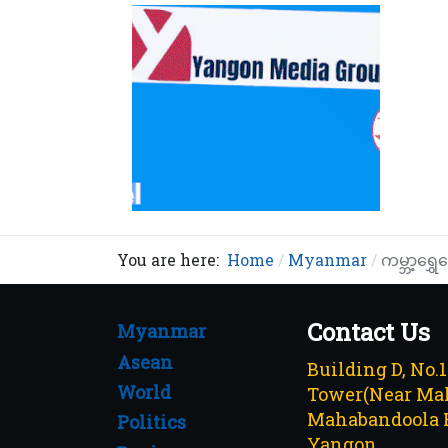
You are here:
Home
Myanmar
ကမ္ဘာ့ရွ
Contact Us
Myanmar
Asean
Building D, No.
World
Tower(Near Mah
Mahabandoola 
Politics
Yangon.