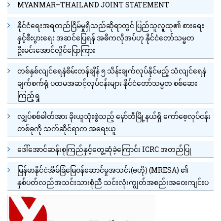
MYANMAR–THAILAND JOINT STATEMENT
နိုင်ငံရေးအရတည်ငြိမ်မှုရှိသည်ဆိုရာတွင် ပြည်သူလူထု၏ စားရေး
နှင့်စီးပွားရေး အဆင်ပြေရန် အဓိကလိုအပ်ဟု နိုင်ငံတော်သမ္မတ
ဦးမင်းအောင်လှိုင်ပြောကြား
တစ်နှစ်လျင်ရေနံစိမ်းတန်ချိန် ၅ သိန်းချက်လုပ်နိုင်မည့် သံလျင်ရေနံ
ချက်စက်ရုံ ပထမအဆင့်လုပ်ငန်းများ နိုင်ငံတော်သမ္မတ စစ်ဆေး
ကြည့်ရှု
လျှပ်စစ်ဓါတ်အား ခိုးယူသုံးစွဲသည့် မှော်ဘီမြို့နယ်ရှိ ကော်စေ့လုပ်ငန်း
တစ်ခုကို သက်ဆိုင်ရာက အရေးယူ
ဒေါ်အောင်ဆန်းစုကြည်နှင့်တွေ့ဆုံခဲ့ကြောင်း ICRC အတည်ပြု
မြန်မာနိုင်ငံအိမ်ခြံမြေဝန်ဆောင်မှုအသင်း(ဗဟို) (MRESA) ၏
နှစ်ပတ်လည်အသင်းသားစုံညီ သင်းလုံးကျွတ်အစည်းအဝေးကျင်းပ