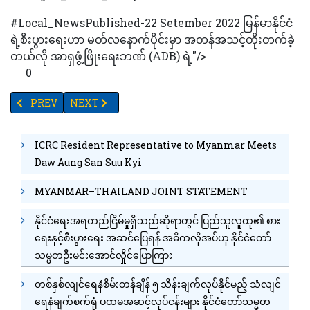
#Local_NewsPublished-22 Setember 2022 မြန်မာနိုင်ငံ
ရဲ့စီးပွားရေးဟာ မတ်လနောက်ပိုင်းမှာ အတန်အသင့်တိုးတက်ခဲ့
တယ်လို အာရှဖွံ့ဖြိုးရေးဘဏ် (ADB) ရဲ့"/>
0
PREVIOUS ARTICLE: TV YANGON TIMES ရဲ့နေ့စဉ်သတင်းအစီအစဉ် (
NEXT ARTICLE: "အထည်ချုပ်လုပ်ငန်းရှင်တွေအတွက် ဒီဇယ်
PREV
NEXT
ICRC Resident Representative to Myanmar Meets
Daw Aung San Suu Kyi
MYANMAR–THAILAND JOINT STATEMENT
နိုင်ငံရေးအရတည်ငြိမ်မှုရှိသည်ဆိုရာတွင် ပြည်သူလူထု၏ စား
ရေးနှင့်စီးပွားရေး အဆင်ပြေရန် အဓိကလိုအပ်ဟု နိုင်ငံတော်
သမ္မတဦးမင်းအောင်လှိုင်ပြောကြား
တစ်နှစ်လျင်ရေနံစိမ်းတန်ချိန် ၅ သိန်းချက်လုပ်နိုင်မည့် သံလျင်
ရေနံချက်စက်ရုံ ပထမအဆင့်လုပ်ငန်းများ နိုင်ငံတော်သမ္မတ