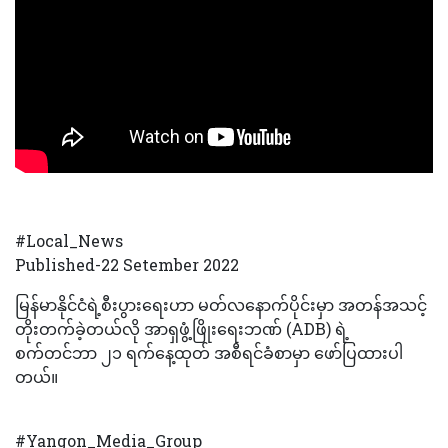
#Local_News
Published-22 Setember 2022
မြန်မာနိုင်ငံရဲ့စီးပွားရေးဟာ မတ်လနောက်ပိုင်းမှာ အတန်အသင့်
တိုးတက်ခဲ့တယ်လို အာရှဖွံ့ဖြိုးရေးဘဏ် (ADB) ရဲ့
စက်တင်ဘာ ၂၁ ရက်နေ့ထုတ် အစီရင်ခံစာမှာ ဖော်ပြထားပါ
တယ်။
#Yangon_Media_Group