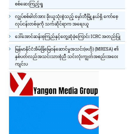
စစ်ဆေးကြည့်ရှု
လျှပ်စစ်ဓါတ်အား ခိုးယူသုံးစွဲသည့် မှော်ဘီမြို့နယ်ရှိ ကော်စေ့
လုပ်ငန်းတစ်ခုကို သက်ဆိုင်ရာက အရေးယူ
ဒေါ်အောင်ဆန်းစုကြည်နှင့်တွေ့ဆုံခဲ့ကြောင်း ICRC အတည်ပြု
မြန်မာနိုင်ငံအိမ်ခြံမြေဝန်ဆောင်မှုအသင်း(ဗဟို) (MRESA) ၏
နှစ်ပတ်လည်အသင်းသားစုံညီ သင်းလုံးကျွတ်အစည်းအဝေး
ကျင်းပ