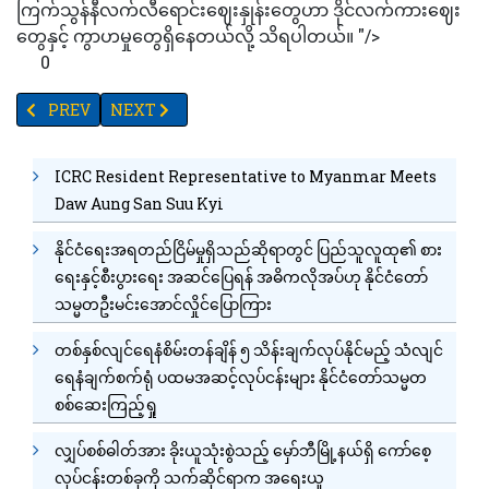
ကြက်သွန်နီလက်လီရောင်းဈေးနှုန်းတွေဟာ ဒိုင်လက်ကားဈေး
တွေနှင့် ကွာဟမှုတွေရှိနေတယ်လို့ သိရပါတယ်။ "/>
0
PREVIOUS ARTICLE: နစက ဥက္ကဋ္ဌနှင့် အဖွဲ့ဗလက်ဒီမော့စတော့ခ်မြို့ရ
NEXT ARTICLE: TV YANGON TIMES ရဲ့နေ့စဉ်သတင်းအစီ
PREV
NEXT
ICRC Resident Representative to Myanmar Meets
Daw Aung San Suu Kyi
နိုင်ငံရေးအရတည်ငြိမ်မှုရှိသည်ဆိုရာတွင် ပြည်သူလူထု၏ စား
ရေးနှင့်စီးပွားရေး အဆင်ပြေရန် အဓိကလိုအပ်ဟု နိုင်ငံတော်
သမ္မတဦးမင်းအောင်လှိုင်ပြောကြား
တစ်နှစ်လျင်ရေနံစိမ်းတန်ချိန် ၅ သိန်းချက်လုပ်နိုင်မည့် သံလျင်
ရေနံချက်စက်ရုံ ပထမအဆင့်လုပ်ငန်းများ နိုင်ငံတော်သမ္မတ
စစ်ဆေးကြည့်ရှု
လျှပ်စစ်ဓါတ်အား ခိုးယူသုံးစွဲသည့် မှော်ဘီမြို့နယ်ရှိ ကော်စေ့
လုပ်ငန်းတစ်ခုကို သက်ဆိုင်ရာက အရေးယူ