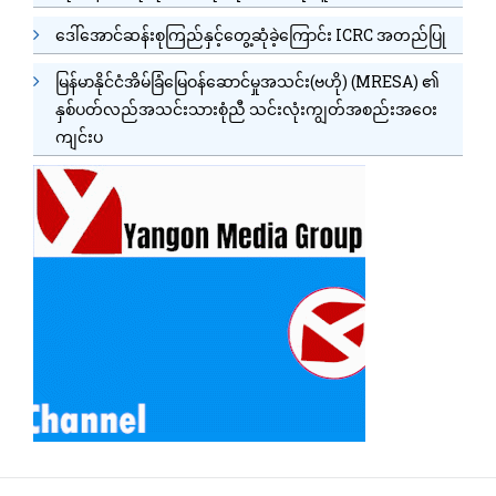
ဒေါ်အောင်ဆန်းစုကြည်နှင့်တွေ့ဆုံခဲ့ကြောင်း ICRC အတည်ပြု
မြန်မာနိုင်ငံအိမ်ခြံမြေဝန်ဆောင်မှုအသင်း(ဗဟို) (MRESA) ၏
နှစ်ပတ်လည်အသင်းသားစုံညီ သင်းလုံးကျွတ်အစည်းအဝေး
ကျင်းပ