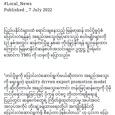
#Local_News
Published _ 7 July 2022
ပြည်ပနိုင်ငံများထံ ရောင်းချနေသည့် မြန်မာ့ဆန် တင်ပို့မှုပုံစံ
ပြောင်းလဲရန်နှင့် အရည်အသွေးမြင့်မားသည့် စပါးမျိုးများကို
(၃) နှစ်အတွင်း ဆန်တင်ပို့မှု နှစ်ဆ တိုးမြှင့်နိုင်ရန် ရည်မှန်းထား
ကြောင်း မြန်မာနိုင်ငံဆန်စပါးအသင်းချုပ်၊ ဥက္ကဋ္ဌ ဦးရဲမင်း
အောင်က YMG ကို ယခုလို ပြောသည်။
"တင်ပို့မှုကို ပြောင်းလဲဆောင်ရွက်မယ်ဆိုတာက အရည်အသွေး
ကို ရှေးရှုတဲ့ quality driven export promotion model
ကို ဆိုလိုတာပါ။ အရည်အသွေးကောင်း တန်းမြင့်ဆန်တွေကို ပိုမို
တင်ပိုရောင်းချခြင်းဖြင့် ပိုကုန် ဝင်ငွေ တိုးတက်ရရှိရေးနဲ့
ပြည်တွင်း ဆန်စက်တွေရဲ့ ကြိတ်ခွဲထုတ်လုပ်မှု အပါအဝင်
အလုပ်အကိုင် တိုးချဲ့ခန့်ထားရေးတို့ပါ အကျိုးရှိနိုင်လို့
ပြောင်းလဲဆောင်ရွက်ဖို့ စီစဉ်တာ ဖြစ်ပါတယ်" ဟု ၎င်းက ပြော