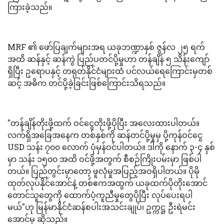
ကြားခဲ့သည်။
MRF ၏ ဖော်ပြချက်များအရ ယခုဘဏ္ဍာနှစ် ဇွန်လ ၂၅ ရက်
အထိ ဆန်နှင့် ဆန်ကွဲ ပြည်ပတင်ပို့မှုဟာ တန်ချိန် ၅ သိန်းကျော်
ရှိပြီး ဥရောပနှင့် တရုတ်နိုင်ငံများထံ ပင်လယ်ရေကြောင်းမှတစ်
ဆင့် အဓိက တင်ပို့ခဲ့ခြင်းဖြစ်ကြောင်းသိရသည်။
"တန်ချိန်တိုးဖို့ထက် ဝင်ငွေတိုးဖို့ပိုပြီး အလေးထားပါတယ်။
လက်ရှိအခြေအနေက တစ်နှစ်ကို ဆန်တင်ပို့မှုမှ ပို့ကုန်ဝင်ငွေ
USD သန်း ၇၀၀ လောက် ပုံမှန်ဝင်ပါတယ်။ ဒါကို နောက် ၃-၄ နှစ်
မှာ သန်း ၁၅၀၀ အထိ ဝင်ဖို့အတွက် စီစဉ်ကြိုးပမ်းမှာ ဖြစ်ပါ
တယ်။ ပြည်တွင်းမှာတော့ ဖူလုံမှုအပြည့်အဝရှိပါတယ်။ ပိုမို
ထုတ်လုပ်နိုင်အောင်နဲ့ တစ်ဧကအထွက် ယခုထက်ပိုတိုးအောင်
တောင်သူတွေကို ထောက်ပံ့ကူညီမှုတွေပိုပြီး လုပ်ပေးရပါ
မယ်"ဟု မြန်မာနိုင်ငံဆန်စပါးအသင်းချုပ်၊ ဥက္ကဋ္ဌ ဦးရဲမင်း
အောင်မှ ဆိုသည်။