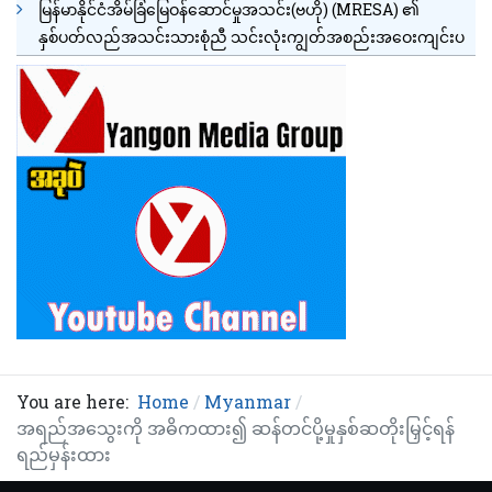
မြန်မာနိုင်ငံအိမ်ခြံမြေဝန်ဆောင်မှုအသင်း(ဗဟို) (MRESA) ၏
နှစ်ပတ်လည်အသင်းသားစုံညီ သင်းလုံးကျွတ်အစည်းအဝေးကျင်းပ
You are here:
Home
Myanmar
အရည်အသွေးကို အဓိကထား၍ ဆန်တင်ပို့မှုနှစ်ဆတိုးမြှင့်ရန်
ရည်မှန်းထား