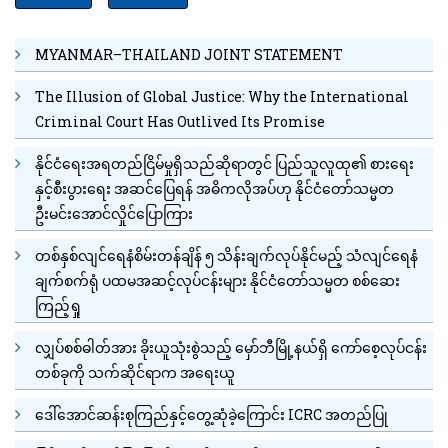
MYANMAR–THAILAND JOINT STATEMENT
The Illusion of Global Justice: Why the International
Criminal Court Has Outlived Its Promise
နိုင်ငံရေးအရတည်ငြိမ်မှုရှိသည်ဆိုရာတွင် ပြည်သူလူထု၏ စားရေး
နှင့်စီးပွားရေး အဆင်ပြေရန် အဓိကလိုအပ်ဟု နိုင်ငံတော်သမ္မတ
ဦးမင်းအောင်လှိုင်ပြောကြား
တစ်နှစ်လျင်ရေနံစိမ်းတန်ချိန် ၅ သိန်းချက်လုပ်နိုင်မည့် သံလျင်ရေနံ
ချက်စက်ရုံ ပထမအဆင့်လုပ်ငန်းများ နိုင်ငံတော်သမ္မတ စစ်ဆေး
ကြည့်ရှု
လျှပ်စစ်ဓါတ်အား ခိုးယူသုံးစွဲသည့် မှော်ဘီမြို့နယ်ရှိ ကော်စေ့လုပ်ငန်း
တစ်ခုကို သက်ဆိုင်ရာက အရေးယူ
ဒေါ်အောင်ဆန်းစုကြည်နှင့်တွေ့ဆုံခဲ့ကြောင်း ICRC အတည်ပြု