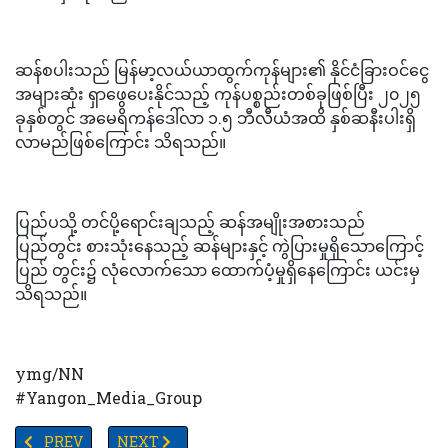
ဆန်စပါးသည် မြန်မာ့လယ်ယာထွက်ကုန်များ၏ နိုင်ငံခြားဝင်ငွေ
အများဆုံး ရှာဖွေပေးနိုင်သည့် ကုန်ပစ္စည်းတစ်ခုဖြစ်ပြီး ၂၀၂၅
ခုနှစ်တွင် အမေရိကန်ဒေါ်လာ ၁.၅ ဘီလီယံအထိ နှစ်ဆနီးပါးရှိ
လာမည်ဖြစ်ကြောင်း သိရသည်။
ပြည်ပသို့ တင်ပို့ရောင်းချသည့် ဆန်အမျိုးအစားသည်
ပြည်တွင်း စားသုံးနေသည့် ဆန်များနှင့် ကွဲပြားမှုရှိသောကြောင့်
ပြည် တွင်း၌ လုံလောက်သော ထောက်ပံ့မှုရှိနေကြောင်း ယင်းမှ
သိရသည်။
ymg/NN
#Yangon_Media_Group
PREVIOUS ARTICLE: ကန်ဒေါ်လာဖြင့် ပို့ကုန်မထွက်နိုင်ပါက ကုန်သွယ်
NEXT ARTICLE: TV YANGON TIMES ရဲ့နေ့စဉ်သတင်းအ
PREV
NEXT