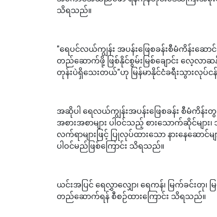
သိရသည်။
"ရေပင်လယ်ကျွန်း အပန်းဖြေစခန်းစီမံကိန်းဆေ
တည်ဆောက်ဖို့ ဖြစ်နိုင်စွမ်းမြစ်ချောင်း လေ့လာဆ
တုန်းပဲရှိသေးတယ်"ဟု မြန်မာနိုင်ငံခရီးသွားလုပ်
အဆိုပါ ရေလယ်ကျွန်းအပန်းဖြေစခန်း စီမံကိန်းတွင် 
အစားအစာများ ပါဝင်သည့် စားသောက်ဆိုင်များ၊ သစ်ပင်ပ
လက်ရာများဖြင့် ပြုလုပ်ထားသော နားနေဆောင်များ
ပါဝင်မည်ဖြစ်ကြောင်း သိရသည်။
ယင်းအပြင် ရေလွှာလျှော၊ ရေကန်၊ မြက်ခင်းတု၊ မြ
တည်ဆောက်ရန် စီစဉ်ထားကြောင်း သိရသည်။