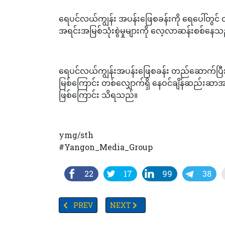
ရေပင်လယ်ကျွန်း အပန်းဖြေစခန်းကို ရေပေါ်တွင် 
အရင်းအမြစ်သုံးစွဲမှုများကို လေ့လာဆန်းစစ်
ရေပင်လယ်ကျွန်းအပန်းဖြေစခန်း တည်ဆောက်ပြီးစီ
မြစ်ကြောင်း တစ်လျှောက်ရှိ နေဝင်ချိန်ဆည်းဆာအလှက
ဖြစ်ကြောင်း သိရသည်။
ymg/sth
#Yangon_Media_Group
22
17
99
38
PREVIOUS ARTICLE: ဘဏ်များနှင့်ဝေးသော ဒေသအချို့၌ မ
NEXT ARTICLE: FAO ၏ ပရော်ဂျက်မရလို
PREV
NEXT