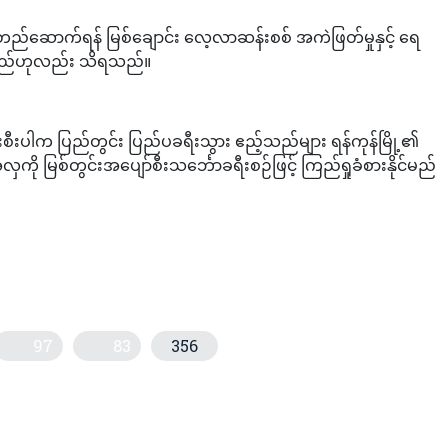
တည်ဆောက်ရန် မြစ်ချောင်း လေ့လာဆန်းစစ် အကဲဖြတ်မှုနှင့် ရေ
နေသည်ဟုလည်း သိရသည်။
းပါက ပြည်တွင်း ပြည်ပခရီးသွား ဧည့်သည်များ ရန်ကုန်မြို့၏
ို မြစ်တွင်းအပျော်စီးသင်္ဘောခရီးစဉ်ဖြင့် ကြည်ရှုခံစားနိုင်မည်
97
83
356
ိုဘိုင်းလ်ဖုန်းရှိယုံဖြင့် မီတာဘေလ်ဝန်ဆောင်မှုပေးနိုင်တော့မည်
က်၍ ဆေးခါးကြီးပင်ကို တစ်ပိုင်တစ်နိုင်သာ စိုက်ပျိုးနိုင်တော့မည်ဟုဆို