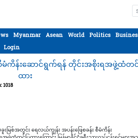
Se
ews
Myanmar
Asean
World
Politics
Busines
Login
ံကိန်းဆောင်ရွက်ရန် တိုင်းအစိုးရအဖွဲ့ထံတင
ထား
: 1018
ဲခူးမြစ်အတွင်း ရေလယ်ကျွန်း အပန်းဖြေစခန်း စီမံကိန်း
ွဲ့ထံတင်ပြထားကြောင်း မြန်မာနိုင်ငံခရီးသွားလုပ်ငန်းရှင်များအသ