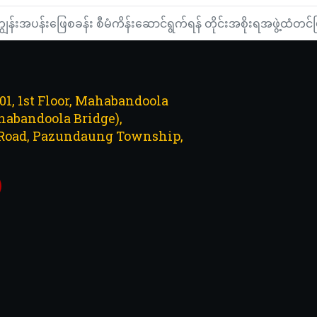
န်းအပန်းဖြေစခန်း စီမံကိန်းဆောင်ရွက်ရန် တိုင်းအစိုးရအဖွဲ့ထံတင
101, 1st Floor, Mahabandoola
abandoola Bridge),
Road, Pazundaung Township,