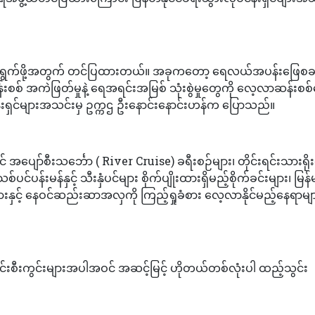
ာင်ရွက်ဖို့အတွက် တင်ပြထားတယ်။ အခုကတော့ ရေလယ်အပန်းဖြေစခန
န်းစစ် အကဲဖြတ်မှုနဲ့ ရေအရင်းအမြစ် သုံးစွဲမှုတွေကို လေ့လာဆန်းစစ
ငန်းရှင်များအသင်းမှ ဥက္ကဌ ဦးနောင်းနောင်းဟန်က ပြောသည်။
အပျော်စီးသင်္ဘော ( River Cruise) ခရီးစဉ်များ၊ တိုင်းရင်းသားရို
န်းမန်နှင့် သီးနှံပင်များ စိုက်ပျိုးထားရှိမည့်စိုက်ခင်းများ၊ မြန်မ
နှင့် နေဝင်ဆည်းဆာအလှကို ကြည့်ရှုခံစား လေ့လာနိုင်မည့်နေရာမျ
င်းစီးကွင်းများအပါအဝင် အဆင့်မြင့် ဟိုတယ်တစ်လုံးပါ ထည့်သွင်း