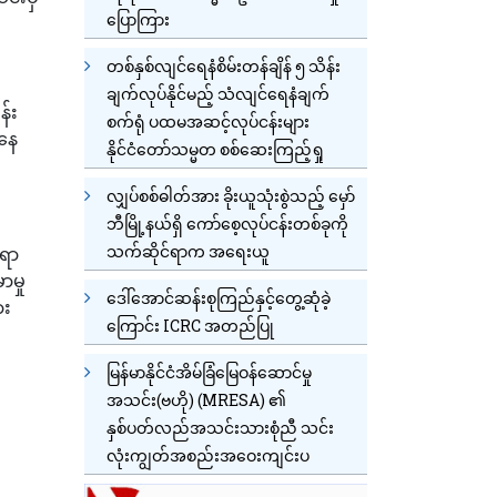
ပြောကြား
တစ်နှစ်လျင်ရေနံစိမ်းတန်ချိန် ၅ သိန်း
ချက်လုပ်နိုင်မည့် သံလျင်ရေနံချက်
်း
စက်ရုံ ပထမအဆင့်လုပ်ငန်းများ
်နေ
နိုင်ငံတော်သမ္မတ စစ်ဆေးကြည့်ရှု
လျှပ်စစ်ဓါတ်အား ခိုးယူသုံးစွဲသည့် မှော်
ဘီမြို့နယ်ရှိ ကော်စေ့လုပ်ငန်းတစ်ခုကို
သက်ဆိုင်ရာက အရေးယူ
းရာ
ာမှု
ဒေါ်အောင်ဆန်းစုကြည်နှင့်တွေ့ဆုံခဲ့
ား
ကြောင်း ICRC အတည်ပြု
မြန်မာနိုင်ငံအိမ်ခြံမြေဝန်ဆောင်မှု
အသင်း(ဗဟို) (MRESA) ၏
နှစ်ပတ်လည်အသင်းသားစုံညီ သင်း
လုံးကျွတ်အစည်းအဝေးကျင်းပ