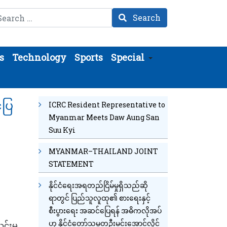
arch
Search
s
Technology
Sports
Special
်ပြ
ICRC Resident Representative to
Myanmar Meets Daw Aung San
Suu Kyi
MYANMAR–THAILAND JOINT
STATEMENT
နိုင်ငံရေးအရတည်ငြိမ်မှုရှိသည်ဆို
ရာတွင် ပြည်သူလူထု၏ စားရေးနှင့်
စီးပွားရေး အဆင်ပြေရန် အဓိကလိုအပ်
ဟု နိုင်ငံတော်သမ္မတဦးမင်းအောင်လှိုင်
င်းမှ