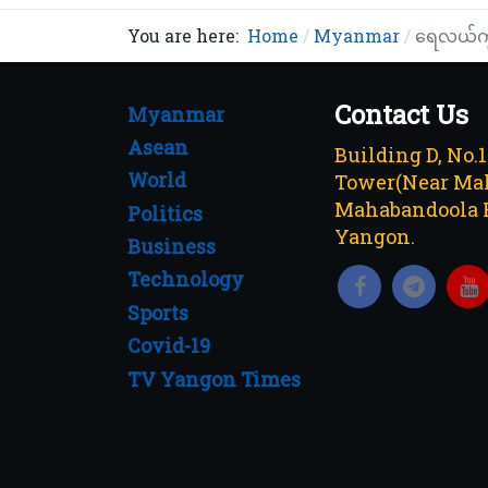
You are here:
Home
Myanmar
ရေလယ်ကျွ
Contact Us
Myanmar
Asean
Building D, No.
World
Tower(Near Mah
Mahabandoola 
Politics
Yangon.
Business
Technology
Sports
Covid-19
TV Yangon Times