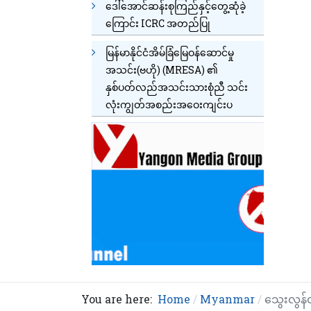
ဒေါ်အောင်ဆန်းစုကြည်နှင့်တွေ့ဆုံခဲ့
ကြောင်း ICRC အတည်ပြု
မြန်မာနိုင်ငံအိမ်ခြံမြေဝန်ဆောင်မှု
အသင်း(ဗဟို) (MRESA) ၏
နှစ်ပတ်လည်အသင်းသားစုံညီ သင်း
လုံးကျွတ်အစည်းအဝေးကျင်းပ
You are here:
Home
Myanmar
သွေးလွန်တ