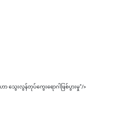
ဟာ သွေးလွန်တုပ်ကွေးရောဂါဖြစ်ပွားမှု"/>
များအား စစ်ဆေးနေဟုဆို