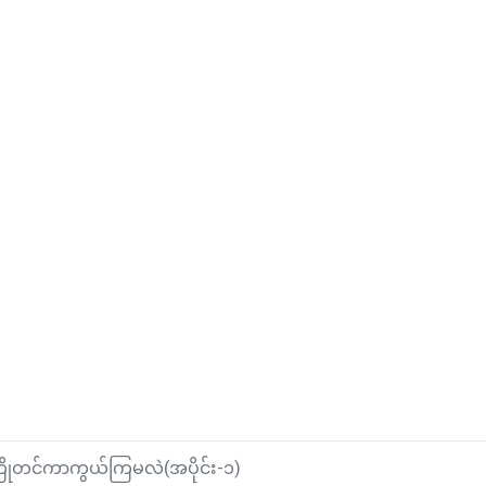
ိုကြိုတင်ကာကွယ်ကြမလဲ(အပိုင်း-၁)