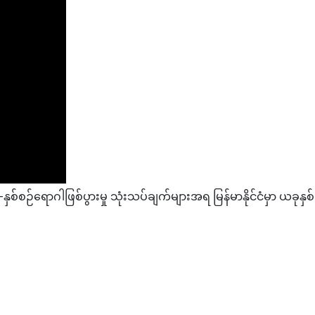
ဉ်ရောဂါဖြစ်ပွားမှု သုံးသပ်ချက်များအရ မြန်မာနိုင်ငံမှာ ယခုနှစ်
ိုင်း မြန်မာနိုင်ငံတွင် ပြန်လည်ပြေးဆွဲ
 အသတ်ခံရသည့်ကိစ္စကြောင့် ဖမ်းဆီးခံထားရသော တရားမဝင်မြန်မာနိုင်ငံသား