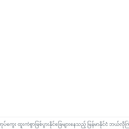
ုပ်ကွေး ထူးကဲစွာဖြစ်ပွားနိုင်ခြေများနေသည့် မြန်မာနိုင်ငံ ဘယ်လ