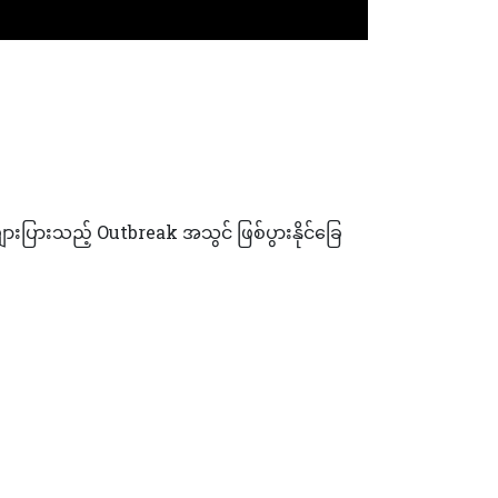
များပြားသည့် Outbreak အသွင် ဖြစ်ပွားနိုင်ခြေ