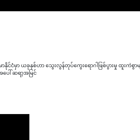
မာနိုင်ငံမှာ ယခုနှစ်ဟာ သွေးလွန်တုပ်ကွေးရောဂါဖြစ်ပွားမှု ထူးကဲစွာ
အပေါ် ဆရာ့အမြင်