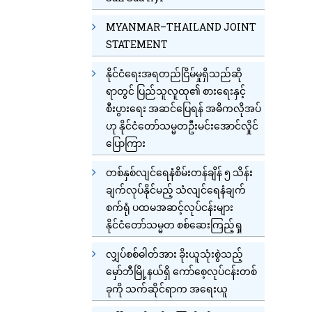
MYANMAR–THAILAND JOINT
STATEMENT
နိုင်ငံရေးအရတည်ငြိမ်မှုရှိသည်ဆို
ရာတွင် ပြည်သူလူထု၏ စားရေးနှင့်
စီးပွားရေး အဆင်ပြေရန် အဓိကလိုအပ်
ဟု နိုင်ငံတော်သမ္မတဦးမင်းအောင်လှိုင်
ပြောကြား
တစ်နှစ်လျင်ရေနံစိမ်းတန်ချိန် ၅ သိန်း
ချက်လုပ်နိုင်မည့် သံလျင်ရေနံချက်
စက်ရုံ ပထမအဆင့်လုပ်ငန်းများ
နိုင်ငံတော်သမ္မတ စစ်ဆေးကြည့်ရှု
လျှပ်စစ်ဓါတ်အား ခိုးယူသုံးစွဲသည့်
မှော်ဘီမြို့နယ်ရှိ ကော်စေ့လုပ်ငန်းတစ်
ခုကို သက်ဆိုင်ရာက အရေးယူ