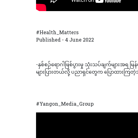
#Health_Matters
Published - 4 June 2022
-နှစ်စဉ်ရောဂါဖြစ်ပွားမှု သုံးသပ်ချက်များအရ မြန်
များပြားတယ်လို့ ပညာရှင်တွေက ပြောထားကြတဲ့
#Yangon_Media_Group