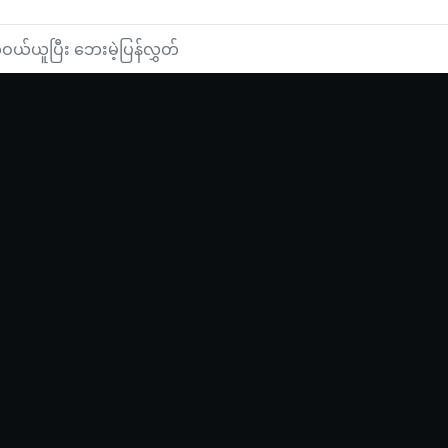
ဝယ်ယူပြီး ဘေးမဲ့ပြန်လွှတ်