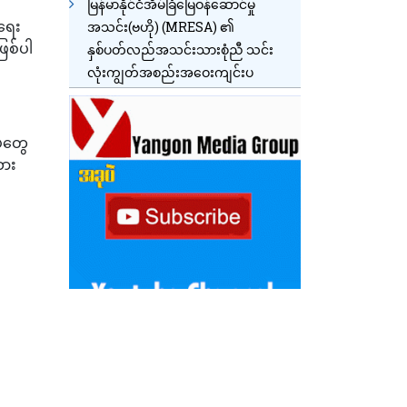
မြန်မာနိုင်ငံအိမ်ခြံမြေဝန်ဆောင်မှု
းရေး
အသင်း(ဗဟို) (MRESA) ၏
ြစ်ပါ
နှစ်ပတ်လည်အသင်းသားစုံညီ သင်း
လုံးကျွတ်အစည်းအဝေးကျင်းပ
ပ်တွေ
ထား
နေ့ပြန်ပို့