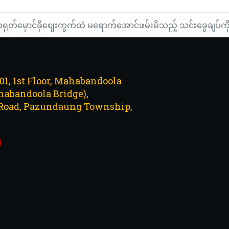
့်တရုတ်မှောင်ခိုဈေးကွက်ထဲ မရောက်အောင်ဖမ်းမိသည့် သင်းခွေချပ်ကို
101, 1st Floor, Mahabandoola
abandoola Bridge),
Road, Pazundaung Township,