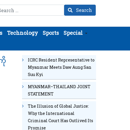
arch
Search
s
Technology
Sports
Special
ို
ICRC Resident Representative to
Myanmar Meets Daw Aung San
Suu Kyi
MYANMAR–THAILAND JOINT
STATEMENT
The Illusion of Global Justice:
Why the International
Criminal Court Has Outlived Its
Promise