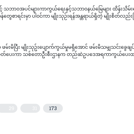
န်နှင့် သဘာ၀အပင်များကာကွယ်ရေးနှင့်သဘာ၀နယ်မြေများ ထိန်းသိမ်
ေစာရင်းမှာ ပါ၀င်ကာ မျိုးသုဉ်းရန်အန္တရာယ်ရှိတဲ့ မျိုးစိတ်လည်းဖ
မ်းမိပြီး မျိုးသုဥ်းပျောက်ကွယ်မှုမရှိအောင် ဖမ်းမိသမျှသင်းခွေချ
းမဲ့လွှတ်ပေးကာ သစ်တောဦးစီးဌာနက တည်ဆဲဥပဒေအရကာကွယ်ပေး
29
31
173
ရီးသွားသိန်းဂဏန်းထိ ဝင်ရောက်နိုင်မည်ဟုမျှော်မှန်း
ခန်းများတွင် ရောက်ရှိနေသော မြန်မာနိုင်ငံသား ၄၀ ဦးအား မြန်မာနိုင်ငံသို့ ယ