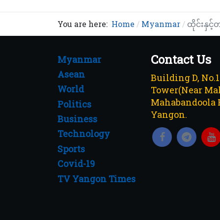
You are here:
Home
Myanmar
ထိုင်းနှင
Contact Us
Myanmar
Asean
Building D, No.
World
Tower(Near Mah
Mahabandoola 
Politics
Yangon.
Business
Technology
Sports
Covid-19
TV Yangon Times