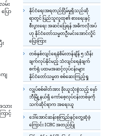
းလမ်း
နိုင်ငံရေးအရတည်ငြိမ်မှုရှိသည်ဆို
ု ပြော
ရာတွင် ပြည်သူလူထု၏ စားရေးနှင့်
စီးပွားရေး အဆင်ပြေရန် အဓိကလိုအပ်
ဟု နိုင်ငံတော်သမ္မတဦးမင်းအောင်လှိုင်
ပြောကြား
ြီး
တစ်နှစ်လျင်ရေနံစိမ်းတန်ချိန် ၅ သိန်း
ချက်လုပ်နိုင်မည့် သံလျင်ရေနံချက်
စက်ရုံ ပထမအဆင့်လုပ်ငန်းများ
င်ကျ
နိုင်ငံတော်သမ္မတ စစ်ဆေးကြည့်ရှု
လျှပ်စစ်ဓါတ်အား ခိုးယူသုံးစွဲသည့် မှော်
ဘီမြို့နယ်ရှိ ကော်စေ့လုပ်ငန်းတစ်ခုကို
သက်ဆိုင်ရာက အရေးယူ
်အသား
ောင့်
ဒေါ်အောင်ဆန်းစုကြည်နှင့်တွေ့ဆုံခဲ့
ကြောင်း ICRC အတည်ပြု