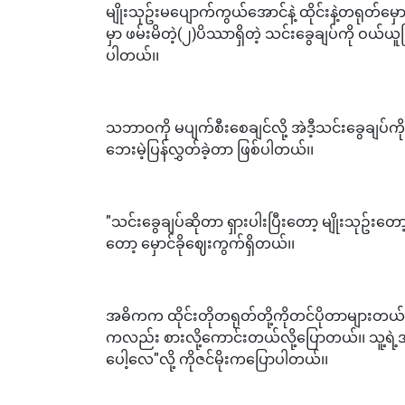
မျိုးသုဥ်းမပျောက်ကွယ်အောင်နဲ့ ထိုင်းနဲ့တရုတ်
မှာ ဖမ်းမိတဲ့(၂)ပိဿာရှိတဲ့ သင်းခွေချပ်ကို ဝယ်ယ
ပါတယ်၊၊
သဘာဝကို မပျက်စီးစေချင်လို့ အဲဒီ့သင်းခွေချပ်ကို ဖ
ဘေးမဲ့ပြန်လွှတ်ခဲ့တာ ဖြစ်ပါတယ်၊၊
"သင်းခွေချပ်ဆိုတာ ရှားပါးပြီးတော့ မျိုးသုဥ်း
တော့ မှောင်ခိုဈေးကွက်ရှိတယ်၊၊
အဓိကက ထိုင်းတိုတရုတ်တို့ကိုတင်ပိုတာများတယ
ကလည်း စားလို့ကောင်းတယ်လို့ပြောတယ်၊၊ သူ
ပေါ့လေ"လို့ ကိုဇင်မိုးကပြောပါတယ်၊၊