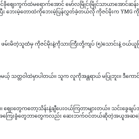
မှောင်ခိုဈေးကွက်ထဲမရောက်အောင် မော်လမြိုင်၊မြိုင်သာယာအောင်ဆန်
ူပြီး ဘေးမဲ့တောထဲကိုဘေးမဲ့ပြန်လွှတ်ခဲ့တယ်လို ကိုဇင်မိုးက YMG ကိ
မ်းမိတဲ့သူထံမှ ကိုဇင်မိုးနဲ့ကိုသားကြီးတို့ကျပ် (၅)သောင်းနဲ့ ဝယ်ယူပ
တော့မယ့် သတ္တဝါထဲမှာပါတယ်၊၊ သူက လူကိုအန္တရာယ် မပြုဘူး၊၊ ဒီကော
်၊၊ ဈေးတွေကတော့သိန်းနဲ့ချီပေးဝယ်ကြတာများတယ်၊၊ သင်းခွေချပ
့ရဲ့အကြေးခွံတွေဘာတွေကလည်း ဆေးဘက်ဝင်တယ်ဆိုတဲ့အယူအဆကြ