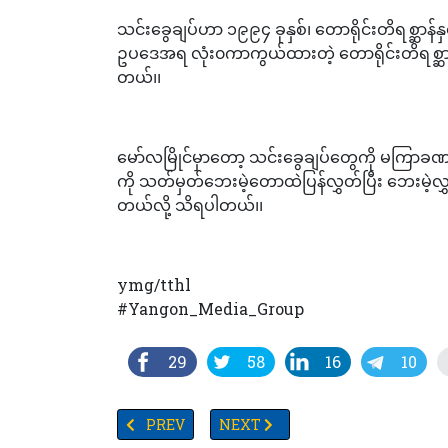
သင်းခွေချပ်ဟာ ၁၉၉၄ ခုနှစ်၊ တောရိုင်းတိရစ္ဆာ
ဥပဒေအရ လုံး၀ကာကွယ်ထားတဲ့ တောရိုင်းတိရစ္ဆာန်တွ
တယ်၊၊
မော်လမြိုင်မှာတော့ သင်းခွေချပ်တွေကို မကြာခဏ ဖ
ကို သတ်မှတ်ဘေးမဲ့တောထဲပြန်လွှတ်ပြီး ဘေ
တယ်လို့ သိရပါတယ်၊၊
ymg/tthl
#Yangon_Media_Group
29
58
16
10
PREVIOUS ARTICLE: လာမည့်ပွင့်လင်းရာသီတွင် ပြည်ပခ
NEXT ARTICLE: မလေးရှားထိန်းသိမ်းရေးစ
PREV
NEXT