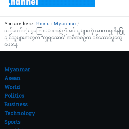
You are here:
Home
Myanmar
သင့်တော်တဲ့ငွေကြေးပမာဏနဲ့ လိုအပ်သူများကို အာဟာရဒါနပြု
ချင်သူများအတွက် “လှူရအောင်” အစီအစဉ်က ဝန်ဆောင်မှုတွေ
ပေးနေ
Myanmar
Asean
World
Politics
Business
Technology
Sports