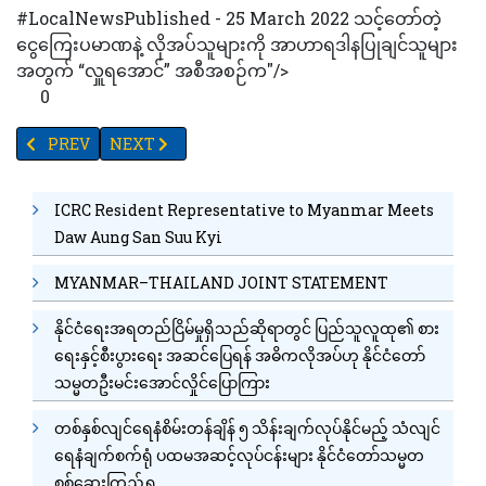
#LocalNewsPublished - 25 March 2022 သင့်တော်တဲ့
ငွေကြေးပမာဏနဲ့ လိုအပ်သူများကို အာဟာရဒါနပြုချင်သူများ
အတွက် “လှူရအောင်” အစီအစဉ်က"/>
0
PREVIOUS ARTICLE: တောင်ဒဂုံမြို့နယ်အတွင်း နေအိမ်တစ်အိမ်မှ အမျို
NEXT ARTICLE: TV YANGON TIMES ရဲ့နေ့စဉ်သတင်းအစီ
PREV
NEXT
ICRC Resident Representative to Myanmar Meets
Daw Aung San Suu Kyi
MYANMAR–THAILAND JOINT STATEMENT
နိုင်ငံရေးအရတည်ငြိမ်မှုရှိသည်ဆိုရာတွင် ပြည်သူလူထု၏ စား
ရေးနှင့်စီးပွားရေး အဆင်ပြေရန် အဓိကလိုအပ်ဟု နိုင်ငံတော်
သမ္မတဦးမင်းအောင်လှိုင်ပြောကြား
တစ်နှစ်လျင်ရေနံစိမ်းတန်ချိန် ၅ သိန်းချက်လုပ်နိုင်မည့် သံလျင်
ရေနံချက်စက်ရုံ ပထမအဆင့်လုပ်ငန်းများ နိုင်ငံတော်သမ္မတ
စစ်ဆေးကြည့်ရှု