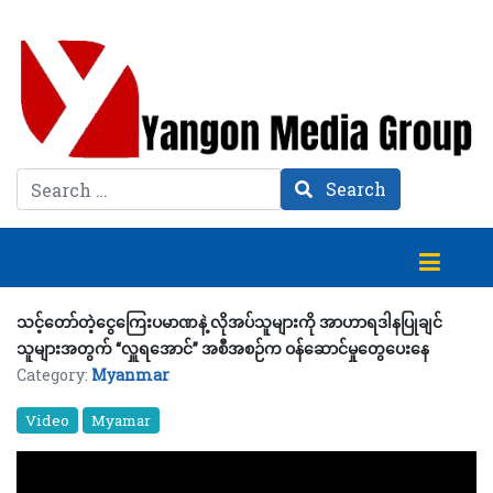
Search
Search
သင့်တော်တဲ့ငွေကြေးပမာဏနဲ့ လိုအပ်သူများကို အာဟာရဒါနပြုချင်
သူများအတွက် “လှူရအောင်” အစီအစဉ်က ဝန်ဆောင်မှုတွေပေးနေ
Category:
Myanmar
Video
Myamar