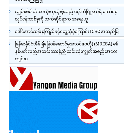
လျှပ်စစ်ဓါတ်အား ခိုးယူသုံးစွဲသည့် မှော်ဘီမြို့နယ်ရှိ ကော်စေ့
လုပ်ငန်းတစ်ခုကို သက်ဆိုင်ရာက အရေးယူ
ဒေါ်အောင်ဆန်းစုကြည်နှင့်တွေ့ဆုံခဲ့ကြောင်း ICRC အတည်ပြု
မြန်မာနိုင်ငံအိမ်ခြံမြေဝန်ဆောင်မှုအသင်း(ဗဟို) (MRESA) ၏
နှစ်ပတ်လည်အသင်းသားစုံညီ သင်းလုံးကျွတ်အစည်းအဝေး
ကျင်းပ