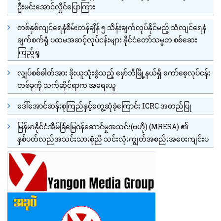
ဦးမင်းအောင်လှိုင်ပြောကြား
တစ်နှစ်လျင်ရေနံစိမ်းတန်ချိန် ၅ သိန်းချက်လုပ်နိုင်မည့် သံလျင်ရေနံ
ချက်စက်ရုံ ပထမအဆင့်လုပ်ငန်းများ နိုင်ငံတော်သမ္မတ စစ်ဆေး
ကြည့်ရှု
လျှပ်စစ်ဓါတ်အား ခိုးယူသုံးစွဲသည့် မှော်ဘီမြို့နယ်ရှိ ကော်စေ့လုပ်ငန်း
တစ်ခုကို သက်ဆိုင်ရာက အရေးယူ
ဒေါ်အောင်ဆန်းစုကြည်နှင့်တွေ့ဆုံခဲ့ကြောင်း ICRC အတည်ပြု
မြန်မာနိုင်ငံအိမ်ခြံမြေဝန်ဆောင်မှုအသင်း(ဗဟို) (MRESA) ၏
နှစ်ပတ်လည်အသင်းသားစုံညီ သင်းလုံးကျွတ်အစည်းအဝေးကျင်းပ