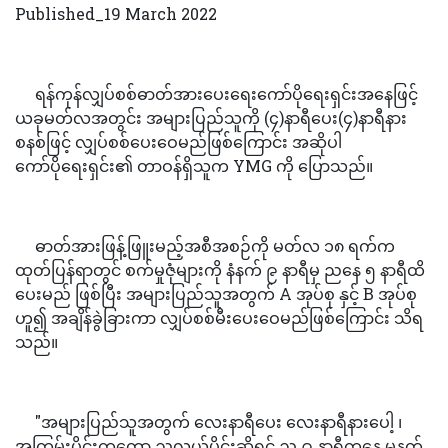
Published_19 March 2022
ရန်ကုန်လျှပ်စစ်ဓာတ်အားပေးရေးကော်ပိုရေးရှင်းအနေဖြင့်
ယခုမတ်လအတွင်း အများပြည်သူကို (၄)နာရီပေး(၄)နာရီနား
စနစ်ဖြင့် လျှပ်စစ်ပေးဝေမည်ဖြစ်ကြောင်း အဆိုပါ
ကော်ပိုရေးရှင်း၏ တာဝန်ရှိသူက YMG ကို ပြောသည်။
ဓာတ်အားဖြန့်ဖြူးမည့်အစီအစဉ်ကို မတ်လ ၁၈ ရက်က
ထုတ်ပြန်ရာတွင် စက်မှုဇုံများကို နံနက် ၉ နာရီမှ ညနေ ၅ နာရီထိ
ပေးမည် ဖြစ်ပြီး အများပြည်သူအတွက် A အုပ်စု နှင့် B အုပ်စု
ဟူ၍ အချိန်ခွဲခြားကာ လျှပ်စစ်မီးပေးဝေမည်ဖြစ်ကြောင်း သိရ
သည်။
"အများပြည်သူအတွက် လေးနာရီပေး လေးနာရီနားပေါ့ ၊
အကြမ်းပိုင်းကတော့ ညလယ်ပိုင်းဆိုရင် ည ၉ နာရီကနေ မနက်