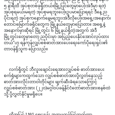
၅ နာရီထိ အုပ်စုတစ်ခုရှိတယ်။မြို့ပြင်တွေမှာပေါ့၊အဲဒီမှာ ရတဲ့
အုပ်စုရမယ်၊မရတဲ့ အုပ်စုမရဘူးပေါ့။ဥပမာပြောရရင် ဒီနေ့ ည
ပိုင်းရတဲ့ အုပ်စုကနောက်နေ့မရဘူး၊အဲဒီလိုပေါ့။အရှေ့၊အနောက်၊
တောင်၊မြောက်ခရိုင်တွေက မြို့နယ်တွေမှာပြောတာ။ အရှေ့နဲ့
အနောက်မှာဆိုရင် မြို့တွင်း ၆ မြို့နယ်ရှိတဲ့အတွက် အဲဒီ
မြို့တွင်းတွေမှာတော့ ညပိုင်းမှာ အပြည့်ပေးနိုင်အောင်လုပ်ထား
တယ်"ဟု ရန်ကုန်လျှပ်စစ်ဓာတ်အားပေးရေးကော်ပိုရေးရှင်း၏
တာဝန်ရှိသူက ပြောသည်။
လက်ရှိတွင် ဘီလူးချောင်းရေအားလျှပ်စစ် ဓာတ်အားပေး
စက်ရုံများကထွက်သော လျှပ်စစ်ဓာတ်အားပို့လွှတ်နေသည့်
ဓာတ်အားလိုင်းတာဝါတိုင်များ ဖျက်ဆီးခံရသောကြောင့်
လျှပ်စစ်ဓာတ်အား (၂၂၀)မဂ္ဂါဝပ်ခန့်နိုင်ငံတော်ဓာတ်အားစနစ်ထဲ
သို့ ပို့လွှတ်နိုင်မှုမရှိပေ။
ထို့အပြင် LNG ဈေးနှုန်း အဆမတန်မြင့်တက်ကာ