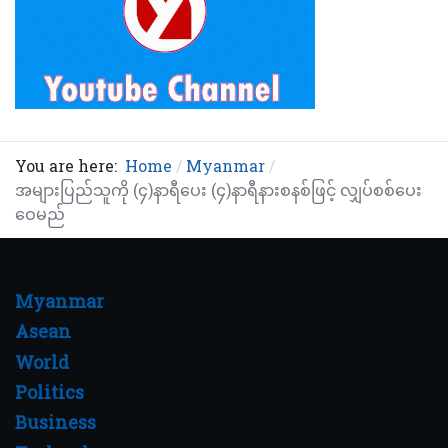
You are here:
Home
Myanmar
အများပြည်သူကို (၄)နာရီပေး (၄)နာရီနားစနစ်ဖြင့် လျှပ်စစ်ပေး
ဝေမည်
Myanmar
Asean
World
Politics
Business