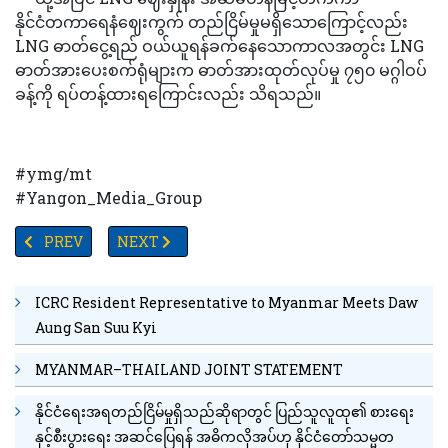
နိုင်ငံတကာရေနံဈေးကွက် တည်ငြိမ်မှုမရှိသောကြောင့်လည်း
LNG ဓာတ်ငွေ့ရည် ဝယ်ယူရန်ခက်နေသောကာလအတွင်း LNG
ဓာတ်အားပေးစက်ရုံများက ဓာတ်အားထုတ်လုပ်မှု ၇၅၀ မဂ္ဂါဝပ်
ခန့်ကို ရပ်တန့်ထားရကြောင်းလည်း သိရသည်။
#ymg/mt
#Yangon_Media_Group
PREVIOUS ARTICLE: မြန်မာနိုင်ငံတွင် အိုမီခရွန်မျိုးကွဲ BA.2 ရောဂါပိုး 
NEXT ARTICLE: နိုင်ငံခြားငွေတရားမဝင်ရောင်းဝယ်ကိုင်
PREV
NEXT
ICRC Resident Representative to Myanmar Meets Daw
Aung San Suu Kyi
MYANMAR–THAILAND JOINT STATEMENT
နိုင်ငံရေးအရတည်ငြိမ်မှုရှိသည်ဆိုရာတွင် ပြည်သူလူထု၏ စားရေး
နှင့်စီးပွားရေး အဆင်ပြေရန် အဓိကလိုအပ်ဟု နိုင်ငံတော်သမ္မတ