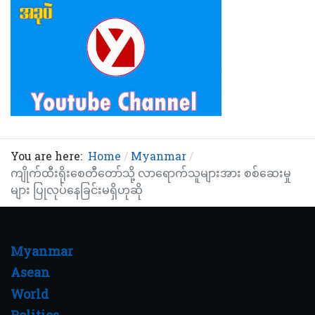
You are here:
Home
Myanmar
ကျိုက်ထီးရိုးစေတီတော်သို့ လာရောက်သူများအား စစ်ဆေးမှု
များ ပြုလုပ်နေခြင်းမရှိဟုဆို
Myanmar
Asean
World
Politics