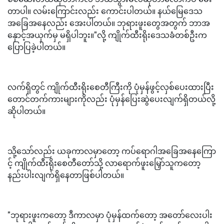
တာပါ။ လမ်းကြောင်းလည်း ကောင်းပါတယ်။ နယ်မြေဒေသ
အခြေအနေလည်း အေးပါတယ်။ ဘုရားဖူးတွေအတွက် ဘာအ
နှောင့်အယှက်မှ မရှိပါဘူး။"လို့ ကျိုက်ထီးရိုးဒေသခံတစ်ဦးက
ပြောပြခဲ့ပါတယ်။
လက်ရှိတွင် ကျိုက်ထီးရိုးစေတီကြီးကို ပုံမှန်ဖွင့်လှစ်ပေးထားပြီး
တောင်တက်ကားများကိုလည်း ပုံမှန်ပြေးဆွဲပေးလျက်ရှိတယ်လို့
ဆိုပါတယ်။
သို့သော်လည်း ယခုကာလမှာတော့ ကပ်ရောဂါအခြေအနေကြော
င့် ကျိုက်ထီးရိုးစေတီတော်သို့ လာရောက်ဖူးမြှော်သူကတော့
နည်းပါးလျက်ရှိနေတာဖြစ်ပါတယ်။
"ဘုရားဖူးကတော့ ဒီကာလမှာ ပုံမှန်ထက်တော့ အတော်လေးပါး