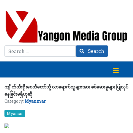
Search
Search
ကျိုက်ထီးရိုးစေတီတော်သို့ လာရောက်သူများအား စစ်ဆေးမှုများ ပြုလုပ်
နေခြင်းမရှိဟုဆို
Category:
Myanmar
Myamar