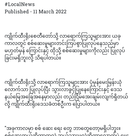
#LocalNews
Published - 11 March 2022
ကျိုက်ထီးရိုးစေတီတော်သို့ လာရောက်ကြသူများအား ယခု
ကာလတွင် စစ်ဆေးမှုများတင်းကြပ်စွာပြုလုပ်နေသည်မှာ
မဟုတ်မှန် ကြောင်းနှင့် ထိုသို့ စစ်ဆေးမှုများကိုလည်း ပြုလုပ်
ခြင်းမရှိဘူးလို့ သိရပါတယ်။
ကျိုက်ထီးရိုးသို့ လာရောက်ကြသူများအား ပုံမှန်မေးမြန်းယုံ
လောက်သာ ပြုလုပ်ပြီး သွားလာခွင့်ပြုနေကြောင်းနှင့် ဒေသ
နယ်မြေအခြေအနေမှာလည်း တည်ငြိမ်အေးချမ်းလျက်ရှိတယ်
လို့ ကျိုက်ထီးရိုးဒေသခံတစ်ဦးက ပြောပါတယ်။
"အခုကာလမှာ စစ် ဆေး ရေး တွေ ဘာတွေတော့မရှိပါဘူး။
စစ်ဆေးတယ်ဆိုတာကလဲ ဘယ်သွားမလဲဆိုတာလောက်ပဲ မေး