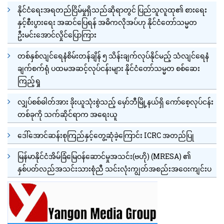
နိုင်ငံရေးအရတည်ငြိမ်မှုရှိသည်ဆိုရာတွင် ပြည်သူလူထု၏ စားရေး
နှင့်စီးပွားရေး အဆင်ပြေရန် အဓိကလိုအပ်ဟု နိုင်ငံတော်သမ္မတ
ဦးမင်းအောင်လှိုင်ပြောကြား
တစ်နှစ်လျင်ရေနံစိမ်းတန်ချိန် ၅ သိန်းချက်လုပ်နိုင်မည့် သံလျင်ရေနံ
ချက်စက်ရုံ ပထမအဆင့်လုပ်ငန်းများ နိုင်ငံတော်သမ္မတ စစ်ဆေး
ကြည့်ရှု
လျှပ်စစ်ဓါတ်အား ခိုးယူသုံးစွဲသည့် မှော်ဘီမြို့နယ်ရှိ ကော်စေ့လုပ်ငန်း
တစ်ခုကို သက်ဆိုင်ရာက အရေးယူ
ဒေါ်အောင်ဆန်းစုကြည်နှင့်တွေ့ဆုံခဲ့ကြောင်း ICRC အတည်ပြု
မြန်မာနိုင်ငံအိမ်ခြံမြေဝန်ဆောင်မှုအသင်း(ဗဟို) (MRESA) ၏
နှစ်ပတ်လည်အသင်းသားစုံညီ သင်းလုံးကျွတ်အစည်းအဝေးကျင်းပ