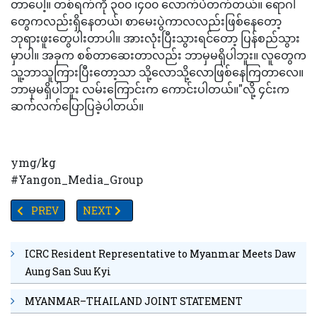
တာပေါ့။ တစ်ရက်ကို ၃၀၀ ၊၄၀၀ လောက်ပဲတက်တယ်။ ရောဂါ
တွေကလည်းရှိနေတယ်၊ စာမေးပွဲကာလလည်းဖြစ်နေတော့
ဘုရားဖူးတွေပါးတာပါ။ အားလုံးပြီးသွားရင်တော့ ပြန်စည်သွား
မှာပါ။ အခုက စစ်တာဆေးတာလည်း ဘာမှမရှိပါဘူး။ လူတွေက
သူ့ဘာသူကြားပြီးတော့သာ သို့လောသို့လောဖြစ်နေကြတာလေ။
ဘာမှမရှိပါဘူး လမ်းကြောင်းက ကောင်းပါတယ်။"လို့ ၄င်းက
ဆက်လက်ပြောပြခဲ့ပါတယ်။
ymg/kg
#Yangon_Media_Group
PREVIOUS ARTICLE: သုံးစွဲရန်မသင့်သော အလှကုန်ပစ္စည်း (၇) မျိုးက
NEXT ARTICLE: TV YANGON TIMES ရဲ့နေ့စဉ်သတင်းအ
PREV
NEXT
ICRC Resident Representative to Myanmar Meets Daw
Aung San Suu Kyi
MYANMAR–THAILAND JOINT STATEMENT