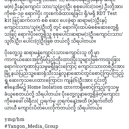
မ(၈) ဦးနှင့်ကျောင်း သား/သူ(၉၇)ဦး စုစုပေါင်း(၁၀၅) ဦးတို့အား
ကိုဗစ်-၁၉ ရောဂါပိုး ကူးစက်ခံထားရခြင်း ရှိ/မရှိ RDT Test
kit ဖြင့်ဆက်လက် စစ် ဆေး ပေးခဲ့ရာ ဆရာမ(၁)ဦးနှင့်
ကျောင်းသား/သူ(၅)ဦးတို့ တွင် ရောဂါပိုးထပ်မံစစ်ဆေးတွေ့ရှိ
သဖြင့် ရောဂါပိုးတွေ့ရှိသူ စုစုပေါင်းဆရာမ(၁)ဦး၊ကျောင်းသား/
သူ(၆)ဦး၊ ပေါင်း(၇)ဦးဖြစ် တယ်လို့ သိရပါတယ်။
ပိုးတွေ့သူ ဆရာမနဲ့ကျောင်းသား၊ကျောင်းသူ တို့ မှာ
ကာကွယ်ဆေးအကြိမ်ပြည့်ထိုးထားပြီးသူများဖြစ်ကာထူးခြား
ရောဂါလက္ခဏာပြသမှုမရှိခြင်းကြောင့် ကျောင်းသားတစ်ဦးအား
မြို့နယ်ပြည်သူ့ဆေးရုံသီးသန့်လူနာဆောင်တွင်စောင့်ကြပ်ကြည့်
ရှု ဆေးကုသပေးထားကြောင်း၊ ကျန်(၆)ဦးအား ၎င်းတို့
၏နေအိမ်၌ Home Isolation ထားကာရှိစောင့်ကြည့်ကူသမှု
ခံယူစေတယ်လို့ သိရပါတယ်။ ပိုးတွေ့လူနာတွေ့ရှိခဲ့တဲ့ကျောင်း
ကိုဖေဖေါ် ဝါရီလ(၂၃ရက်မှ၂၇ရက်နေ့)အထိ (၅)ရက်တိတိ
ယာယီ ကျောင်းပိတ်ပေးလိုက်တယ်လို့ သိရပါတယ်။
ymg/hm
#Yangon_Media_Group