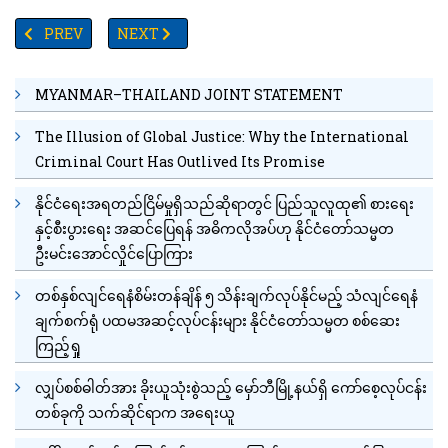
PREVIOUS ARTICLE: TV YANGON TIMES ရဲ့နေ့စဉ်သတင်းအစီအစဉ် (
NEXT ARTICLE: တစ်နှစ်ကျော်ကာလအတွင်း အိုးအိမ်စွန
PREV
NEXT
MYANMAR–THAILAND JOINT STATEMENT
The Illusion of Global Justice: Why the International
Criminal Court Has Outlived Its Promise
နိုင်ငံရေးအရတည်ငြိမ်မှုရှိသည်ဆိုရာတွင် ပြည်သူလူထု၏ စားရေး
နှင့်စီးပွားရေး အဆင်ပြေရန် အဓိကလိုအပ်ဟု နိုင်ငံတော်သမ္မတ
ဦးမင်းအောင်လှိုင်ပြောကြား
တစ်နှစ်လျင်ရေနံစိမ်းတန်ချိန် ၅ သိန်းချက်လုပ်နိုင်မည့် သံလျင်ရေနံ
ချက်စက်ရုံ ပထမအဆင့်လုပ်ငန်းများ နိုင်ငံတော်သမ္မတ စစ်ဆေး
ကြည့်ရှု
လျှပ်စစ်ဓါတ်အား ခိုးယူသုံးစွဲသည့် မှော်ဘီမြို့နယ်ရှိ ကော်စေ့လုပ်ငန်း
တစ်ခုကို သက်ဆိုင်ရာက အရေးယူ