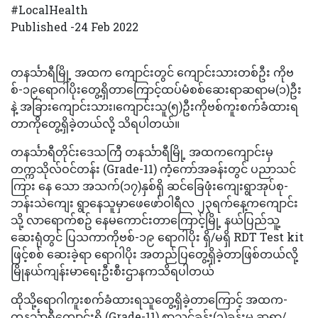
#LocalHealth
Published -24 Feb 2022
တနင်္သာရီမြို့ အထက ကျောင်းတွင် ကျောင်းသားတစ်ဦး ကိုဗ
စ်-၁၉ရောဂါပိုးတွေ့ရှိတာကြောင့်ထပ်မံစစ်ဆေးရာဆရာမ(၁)ဦး
နဲ့ အခြားကျောင်းသား၊ကျောင်းသူ(၅)ဦးကိုဗစ်ကူးစက်ခံထားရ
တာကိုတွေ့ရှိခဲ့တယ်လို့ သိရပါတယ်။
တနင်္သာရီတိုင်းဒေသကြီ တနင်္သာရီမြို့ အထကကျောင်းမှ
တက္ကသိုလ်ဝင်တန်း (Grade-11) ကံ့ကော်အခန်းတွင် ပညာသင်
ကြား နေ သော အသက်(၁၇)နှစ်ရှိ ဆင်ခြေဖုံးကျေးရွာအုပ်စု-
ဘန်းသဲကျေး ရွာနေသူမှာဖေဖော်ဝါရီလ ၂၃ရက်နေ့ကကျောင်း
သို့ လာရောက်စဥ် နေမကောင်းတာကြောင့်မြို့ နယ်ပြည်သူ့
ဆေးရုံတွင် ပြသကာကိုဗစ်-၁၉ ရောဂါပိုး ရှိ/မရှိ RDT Test kit
ဖြင့်စစ် ဆေးခဲ့ရာ ရောဂါပိုး အတည်ပြတွေ့ရှိခဲ့တာဖြစ်တယ်လို့
မြိုနယ်ကျန်းမာရေးဦးစီးဌာနကသိရပါတယ်
ထိုသို့ရောဂါကူးစက်ခံထားရသူတွေ့ရှိခဲ့တာကြောင့် အထက-
တနင်္သာရီကျောင်းရှိ (Grade-11) စာသင်ခန်း(၃)ခန်းမှ ဆရာ/