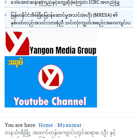
ဒေါ်အောင်ဆန်းစုကြည်နှင့်တွေ့ဆုံခဲ့ကြောင်း ICRC အတည်ပြု
မြန်မာနိုင်ငံအိမ်ခြံမြေဝန်ဆောင်မှုအသင်း(ဗဟို) (MRESA) ၏
နှစ်ပတ်လည်အသင်းသားစုံညီ သင်းလုံးကျွတ်အစည်းအဝေးကျင်းပ
You are here:
Home
Myanmar
တနင်္သာရီမြို့ အထက်တန်းကျောင်းတွင်ဆရာမ ၁ဦး နှင့်