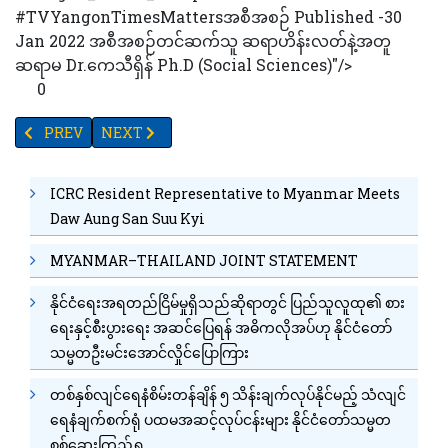
#TVYangonTimesMattersအစီအစဉ် Published -30
Jan 2022 အစီအစဉ်တင်ဆက်သူ ဆရာဟိန်းလတ်နဲ့အတူ
ဆရာမ Dr.ကေသီရှိန် Ph.D (Social Sciences)"/>
0
PREVIOUS ARTICLE: နာဂစ် အလွန်အမျိုးသမီးတွေဘဝဘယ်လို ပြန်လည်
NEXT ARTICLE: နာဂစ်အလွန် အမျိုးသမီးတွေ ဘဝဘယ်လို 
PREV
NEXT
ICRC Resident Representative to Myanmar Meets
Daw Aung San Suu Kyi
MYANMAR–THAILAND JOINT STATEMENT
နိုင်ငံရေးအရတည်ငြိမ်မှုရှိသည်ဆိုရာတွင် ပြည်သူလူထု၏ စား
ရေးနှင့်စီးပွားရေး အဆင်ပြေရန် အဓိကလိုအပ်ဟု နိုင်ငံတော်
သမ္မတဦးမင်းအောင်လှိုင်ပြောကြား
တစ်နှစ်လျင်ရေနံစိမ်းတန်ချိန် ၅ သိန်းချက်လုပ်နိုင်မည့် သံလျင်
ရေနံချက်စက်ရုံ ပထမအဆင့်လုပ်ငန်းများ နိုင်ငံတော်သမ္မတ
စစ်ဆေးကြည့်ရှု