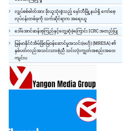
လျှပ်စစ်ဓါတ်အား ခိုးယူသုံးစွဲသည့် မှော်ဘီမြို့နယ်ရှိ ကော်စေ့
လုပ်ငန်းတစ်ခုကို သက်ဆိုင်ရာက အရေးယူ
ဒေါ်အောင်ဆန်းစုကြည်နှင့်တွေ့ဆုံခဲ့ကြောင်း ICRC အတည်ပြု
မြန်မာနိုင်ငံအိမ်ခြံမြေဝန်ဆောင်မှုအသင်း(ဗဟို) (MRESA) ၏
နှစ်ပတ်လည်အသင်းသားစုံညီ သင်းလုံးကျွတ်အစည်းအဝေး
ကျင်းပ