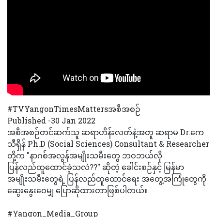
#TVYangonTimesMattersအစီအစဉ
Published -30 Jan 2022
အစီအစဉ်တင်ဆက်သူ ဆရာဟိန်းလတ်နဲ့အတူ ဆရာမ Dr.ကေ
သီရှိန် Ph.D (Social Sciences) Consultant & Researcher
တို့က "နာဂစ်အလွန်အမျိုးသမီးတွေ ဘဝဘယ်လို
ပြန်လည်ထူထောင်ခဲ့သလဲ??" ဆိုတဲ့ ခေါင်းစဉ်နှင့် မြန်မာ
အမျိုးသမီးတွေရဲ့ ပြန်လည်ထူထောင်ရေး အတွေ့အကြုံတွေကို
ဆွေးနွေးဝေမျှ ပြောဆိုထားတာဖြစ်ပါတယ်။
#Yangon_Media_Group