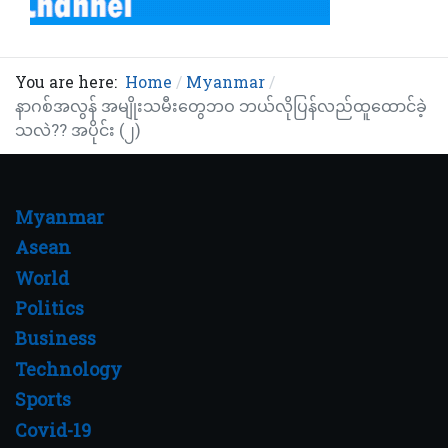
You are here:
Home
Myanmar
နာဂစ်အလွန် အမျိုးသမီးတွေဘဝ ဘယ်လိုပြန်လည်ထူထောင်ခဲ့
သလဲ?? အပိုင်း (၂)
Myanmar
Asean
World
Politics
Business
Technology
Sports
Covid-19