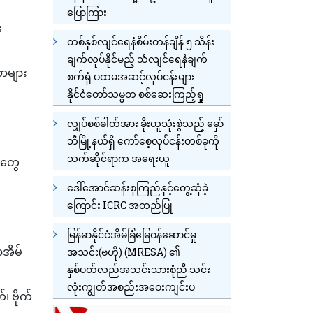
ပြောကြား
း
တစ်နှစ်လျင်ရေနံစိမ်းတန်ချိန် ၅ သိန်း
ချက်လုပ်နိုင်မည့် သံလျင်ရေနံချက်
ဏာများ
စက်ရုံ ပထမအဆင့်လုပ်ငန်းများ
နိုင်ငံတော်သမ္မတ စစ်ဆေးကြည့်ရှု
၊
လျှပ်စစ်ဓါတ်အား ခိုးယူသုံးစွဲသည့် မှော်
ဘီမြို့နယ်ရှိ ကော်စေ့လုပ်ငန်းတစ်ခုကို
သက်ဆိုင်ရာက အရေးယူ
ုတွေ
ဒေါ်အောင်ဆန်းစုကြည်နှင့်တွေ့ဆုံခဲ့
ကြောင်း ICRC အတည်ပြု
း
မြန်မာနိုင်ငံအိမ်ခြံမြေဝန်ဆောင်မှု
ာအိမ်
အသင်း(ဗဟို) (MRESA) ၏
နှစ်ပတ်လည်အသင်းသားစုံညီ သင်း
လုံးကျွတ်အစည်းအဝေးကျင်းပ
 ဗိုက်