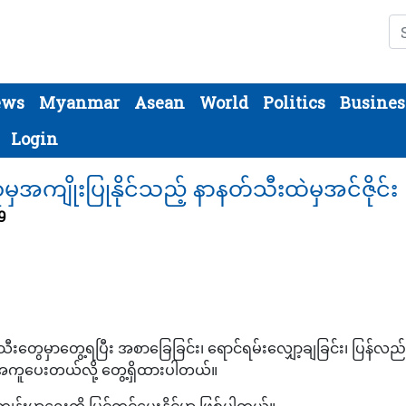
Se
ews
Myanmar
Asean
World
Politics
Busines
Login
မှအကျိုးပြုနိုင်သည့် နာနတ်သီးထဲမှအင်ဇိုင်း
9
အသီးတွေမှာတွေ့ရပြီး အစာခြေခြင်း၊ ရောင်ရမ်းလျှော့ချခြင်း၊ ပြန်လည်
်အကူပေးတယ်လို့ တွေ့ရှိထားပါတယ်။
ျန်းမာရေးကို မြှင့်တင်ပေးနိုင်မှာ ဖြစ်ပါတယ်။