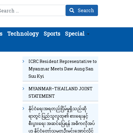
arch
Search
s
Technology
Sports
Special
ICRC Resident Representative to
Myanmar Meets Daw Aung San
Suu Kyi
MYANMAR–THAILAND JOINT
STATEMENT
နိုင်ငံရေးအရတည်ငြိမ်မှုရှိသည်ဆို
ရာတွင် ပြည်သူလူထု၏ စားရေးနှင့်
စီးပွားရေး အဆင်ပြေရန် အဓိကလိုအပ်
ဟု နိုင်ငံတော်သမ္မတဦးမင်းအောင်လှိုင်