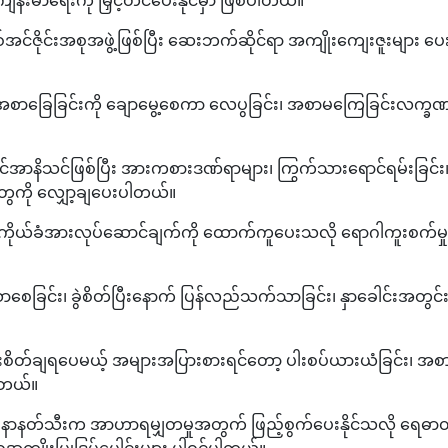
အင်ဇိုင်းအစုအဖွဲ့ဖြစ်ပြီး ဆေးဘက်ဆိုင်ရာ အကျိုးကျေးဇူးများ ပေ
ီး အစာခြေခြင်းကို ချောမွေ့စေကာ လေပွခြင်း၊ အစာမကြေခြင်းလက္ခ
အာနိသင်ဖြစ်ပြီး အားကစားဒဏ်ရာများ၊ ကြွက်သားရောင်ရမ်းခြင်း
ွေကို လျှော့ချပေးပါတယ်။
် ကိုယ်ခံအားလုပ်ဆောင်ချက်ကို ထောက်ကူပေးသလို ရောဂါကူးစက်မှ
ေခြင်း၊ ခွဲစိတ်ပြီးနောက် ပြန်လည်သက်သာခြင်း၊ နှာခေါင်းအတွင်
းစိတ်ချရပေမယ့် အများအပြားစားရင်တော့ ပါးစပ်ယားယံခြင်း၊ အစ
ပါတယ်။
နတ်သီးက အာဟာရမျှတမှုအတွက် ဖြည့်စွက်ပေးနိုင်သလို ရေဓာတ်၊
ဝအကျိုးပြုဒြပ်ပေါင်းများ ပါဝင်ပါတယ်။