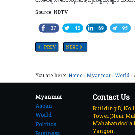
Source: NDTV.
37
46
69
95
PREVIOUS ARTICLE: သစ်ပင်များသည်မြို့ပြများကိ
NEXT ARTICLE: ကမ္ဘာ့ဖလားပွဲမတိုင်
PREV
NEXT
You are here:
Home
Myanmar
World
Contact Us
Myanmar
Asean
Building D, No.
World
Tower(Near Mah
Mahabandoola 
Politics
Yangon.
Business