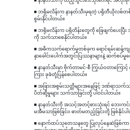
■ ဘရိုမလိန်းက နာနတ်သီးမှရတဲ့ ပရိုတီယိုလစ်တစ်
စွမ်းနိုင်ပါတယ်။
■ ဘရိုမလိန်းက ပရိုတိန်းတွေကို ခြေဖျက်ပေးပြ
ကို သက်သာစေနိုင်ပါတယ်။
■ အဓိကသက်ရောက်မှုတစ်ခုက ရောင်ရမ်းဆန့်ကျင်
နှာခေါင်းပေါက်အတွင်းပြဿနာများနဲ့ ဆက်စပ်မှုတ
■ နာနတ်သီးမှာ ဗိုက်တာမင်-စီ ကြွယ်ဝတာကြောင့
ကြား ခုခံတုံ့ပြန်စေပါတယ်။
■ အခြားအစွမ်းသတ္တိများအနေဖြင့် ဒဏ်ရာသက်သာစ
ပိတ်ဆို့မှုများ သက်သာခြင်းတို့ ပါဝင်ပါတယ်။
■ နာနတ်သီးကို အသင့်အတင့်စားသုံးရင် ဘေးကင်
မအီမသာဖြစ်ခြင်း၊ ဓာတ်မတည့်ခြင်းတို့ ဖြစ်နိုင်
■ နောက်ထပ်သုတေသနတွေ ပြုလုပ်နေဆဲဖြစ်ကာ နာ
တာမင်များ၊ ဓာတ်တိုးဆန့်ကျင်ပစ္စည်းများ၊ သဘာ