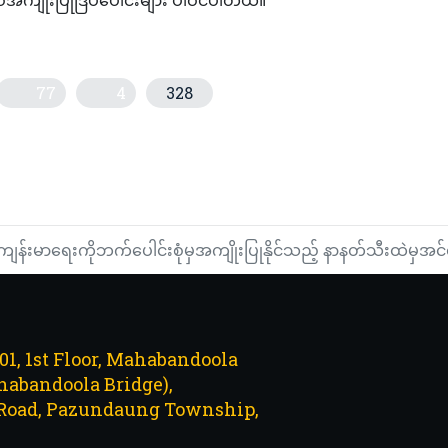
77
4
328
ုအေးမြစေသော်လည်း အလိုအပ်ဆုံးနေရာတွေ၌လုံလောက်စွာမရှိ
မီဆန္ဒပြထုတ်ဖော်ရန် အမေရိကန်အလုပ်သမားများပြင်ဆင်
ကျန်းမာရေးကိုဘက်ပေါင်းစုံမှအကျိုးပြုနိုင်သည့် နာနတ်သီးထဲမှအင်ဇိ
101, 1st Floor, Mahabandoola
abandoola Bridge),
Road, Pazundaung Township,