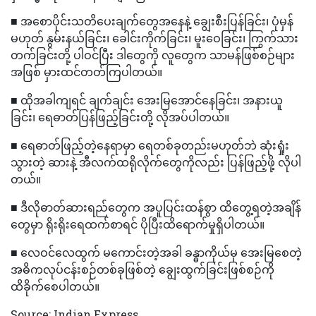
■ အစောပိုင်းသတိပေးချက်တွေအနေနဲ့ ချွေးစီးပြန်ခြင်း၊ ပုံမှန်
မဟုတ် နွမ်းနယ်ခြင်း၊ ခေါင်းကိုက်ခြင်း၊ မူးဝေခြင်း၊ ကြွက်သား
တက်ခြင်းတို့ ပါဝင်ပြီး ဒါတွေကို လူတွေက သာမန်ဖြစ်စဉ်များ
အဖြစ် မှားထင်တတ်ကြပါတယ်။
■ ထိုအခါကျရင် ချက်ချင်း အေးမြအောင်နေခြင်း၊ အနားယူ
ခြင်း၊ ရေဓာတ်ပြန်ဖြည့်ခြင်းတို့ လိုအပ်ပါတယ်။
■ ရေဓာတ်ဖြည့်တဲ့နေရာမှာ ရေတစ်ခုတည်းမဟုတ်ဘဲ ဆုံးရှုံး
သွားတဲ့ ဆားနဲ့ အီလက်ထရိုလိုက်တွေကိုလည်း ပြန်ဖြည့်ဖို့ လိုပါ
တယ်။
■ ဒီလိုဓာတ်ဆားရည်တွေက အပူပြင်းထန်စွာ ထိတွေ့ရတဲ့အချိန်
တွေမှာ ရိုးရိုးရေထက်စာရင် ပိုပြီးထိရောက်မှုရှိပါတယ်။
■ လေဝင်လေထွက် မကောင်းတဲ့အခါ ခန္ဓာကိုယ်မှ အေးမြစေတဲ့
အဓိကလုပ်ငန်းစဉ်တစ်ခုဖြစ်တဲ့ ချွေးထွက်ခြင်းဖြစ်စဉ်ကို
ထိခိုက်စေပါတယ်။
Source: Indian Express