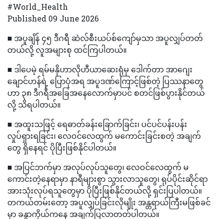
#World_Health
Published 09 June 2026
■ အပူချိန် ၄၅ ဒီဂရီ ဆဲလ်စီးယပ်စ်ကျော်မှသာ အပူလျှပ်တတ်
တယ်လို့ လူအများစု ထင်ကြပါတယ်။
■ ဒါပေမဲ့ ရမ်မနိုဟာလိုဟီယာဆေးရုံမှ ဒေါက်တာ အာဂျေး
ချောင်ဟန်ရဲ့ ပြောပုံအရ အပူဒဏ်ကြောင့်ဖြစ်တဲ့ ပြဿနာတွေ
ဟာ ၃၈ ဒီဂရီအခြေအနေလောက်မှာပင် စတင်ဖြစ်ပွားနိုင်တယ်
လို့ သိရပါတယ်။
■ အထူးသဖြင့် ရေဓာတ်ခန်းခြောက်ခြင်း၊ ပင်ပင်ပန်းပန်း
လှုပ်ရှားရခြင်း၊ လေဝင်လေထွက် မကောင်းခြင်းစတဲ့ အချက်
တွေ ရှိနေရင် ပိုပြီးဖြစ်နိုင်ပါတယ်။
■ အပြင်ဘက်မှာ အလုပ်လုပ်သူတွေ၊ လေဝင်လေထွက် မ
ကောင်းတဲ့နေရာမှာ နာရီများစွာ သွားလာသူတွေ၊ ရုပ်ပိုင်းဆိုင်ရာ
အားသုံးလုပ်ရသူတွေမှာ ပိုပြီးဖြစ်နိုင်တယ်လို့ ရှင်းပြပါတယ်။
တကယ်တမ်းတော့ အပူလျှပ်ခြင်းလိုမျိုး အန္တရာယ်ကြီးမဖြစ်ခင်
မှာ ခန္ဓာကိုယ်ကနေ အချက်ပြလာတတ်ပါတယ်။