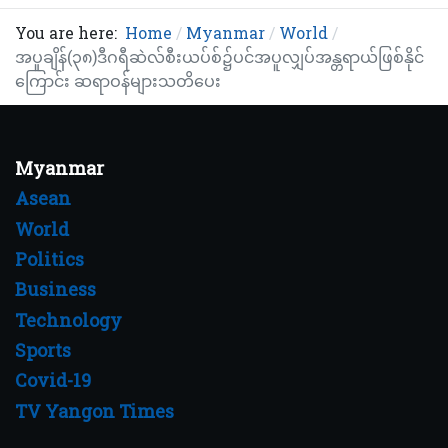
You are here:
Home
Myanmar
World
အပူချိန်(၃၈)ဒီဂရီဆဲလ်စီးယပ်စ်၌ပင်အပူလျှပ်အန္တရာယ်ဖြစ်နိုင်
ကြောင်း ဆရာဝန်များသတိပေး
Myanmar
Asean
World
Politics
Business
Technology
Sports
Covid-19
TV Yangon Times