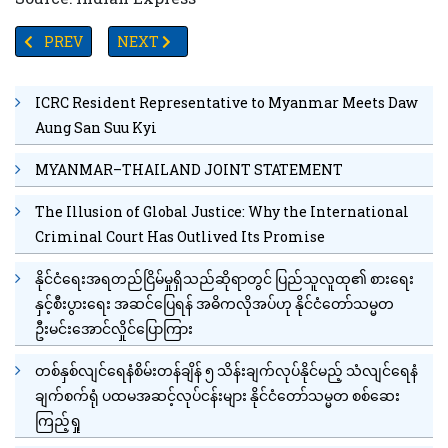
PREVIOUS ARTICLE: ရက်သတ္တပတ်များအတွင်းဆံပင်ပြန်ပေါက်စေသည့်အ
NEXT ARTICLE: လောင်စာဆီဈေးနှုန်းမြင့်တက်လာသဖြင
PREV
NEXT
ICRC Resident Representative to Myanmar Meets Daw
Aung San Suu Kyi
MYANMAR–THAILAND JOINT STATEMENT
The Illusion of Global Justice: Why the International
Criminal Court Has Outlived Its Promise
နိုင်ငံရေးအရတည်ငြိမ်မှုရှိသည်ဆိုရာတွင် ပြည်သူလူထု၏ စားရေး
နှင့်စီးပွားရေး အဆင်ပြေရန် အဓိကလိုအပ်ဟု နိုင်ငံတော်သမ္မတ
ဦးမင်းအောင်လှိုင်ပြောကြား
တစ်နှစ်လျင်ရေနံစိမ်းတန်ချိန် ၅ သိန်းချက်လုပ်နိုင်မည့် သံလျင်ရေနံ
ချက်စက်ရုံ ပထမအဆင့်လုပ်ငန်းများ နိုင်ငံတော်သမ္မတ စစ်ဆေး
ကြည့်ရှု