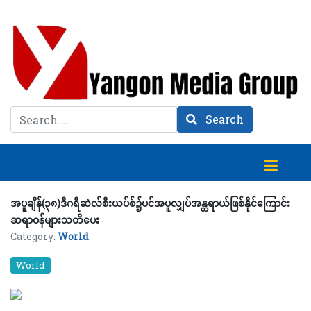
Search
Search
အပူချိန်(၃၈)ဒီဂရီဆဲလ်စီးယပ်စ်၌ပင်အပူလျှပ်အန္တရာယ်ဖြစ်နိုင်ကြောင်း
ဆရာဝန်များသတိပေး
Category:
World
World