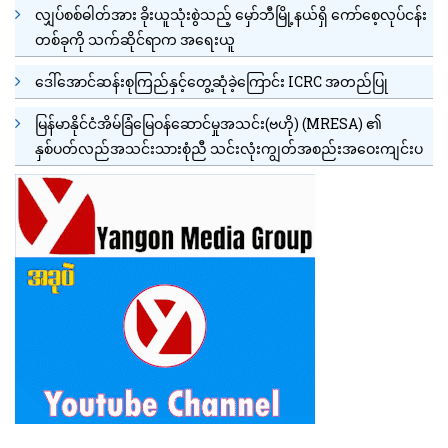
လျှပ်စစ်ဓါတ်အား ခိုးယူသုံးစွဲသည့် မှော်ဘီမြို့နယ်ရှိ ကော်စေ့လုပ်ငန်း
တစ်ခုကို သက်ဆိုင်ရာက အရေးယူ
ဒေါ်အောင်ဆန်းစုကြည်နှင့်တွေ့ဆုံခဲ့ကြောင်း ICRC အတည်ပြု
မြန်မာနိုင်ငံအိမ်ခြံမြေဝန်ဆောင်မှုအသင်း(ဗဟို) (MRESA) ၏
နှစ်ပတ်လည်အသင်းသားစုံညီ သင်းလုံးကျွတ်အစည်းအဝေးကျင်းပ