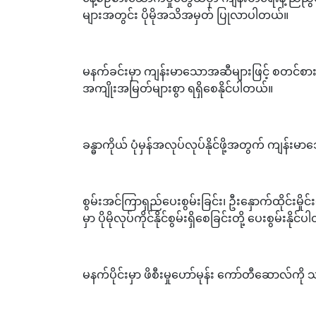
များအတွင်း ပိုမိုအသိအမှတ် ပြုလာပါတယ်။
မနက်ခင်းမှာ ကျန်းမာသောအဆီများဖြင့် စတင်စားသ
အကျိုးအမြတ်များစွာ ရရှိစေနိုင်ပါတယ်။
ခန္ဓာကိုယ် ပုံမှန်အလုပ်လုပ်နိုင်ဖို့အတွက် ကျန
စွမ်းအင်ကြာရှည်ပေးစွမ်းခြင်း၊ ဦးနှောက်ထိုင်းမှိုင်းမ
မှာ ပိုမိုလုပ်ကိုင်နိုင်စွမ်းရှိစေခြင်းတို့ ပေးစွမ်းနိုင
မနက်ပိုင်းမှာ ဖိစီးမှုဟော်မုန်း ကော်တီဆောလ်