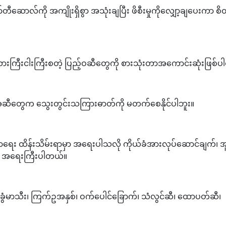
ဆောလ်ကို အကျိုးရှိစွာ အသုံးချပြီး ဖိစီးမှုကိုလျှော့ချပေးကာ စိတ်
၊ အသားကြီးငါးကြီးစတဲ့ ပြည့်ဝဆီတွေကို စားသုံးတာအကောင်းဆုံးဖြစ်
အဆီတွေက သွေးတွင်းသကြားဓာတ်ကို မတက်စေနိုင်ပါဘူး။
း ထိန်းသိမ်းရာမှာ အရေးပါသလို ကိုယ်ခံအားလုပ်ဆောင်ချက်၊ အ
ည်း အရေးကြီးပါတယ်။
ာသီး၊ ကြက်ဥအနှစ်၊ ဝက်ပေါင်ခြောက်၊ သံလွင်ဆီ၊ ထောပတ်ဆီ၊