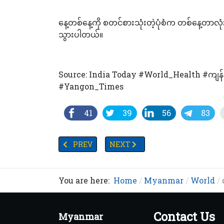
နေ့တစ်နေ့ကို စတင်စားသုံးတဲ့ပုံစံက တစ်နေ့တာလ
သွားပါတယ်။
Source: India Today #World_Health #ကျန်
#Yangon_Times
41
39
56
83
PREVIOUS ARTICLE: တရုတ်နိုင်ငံမှ ရှီအန်းရုပ်ရှင်
NEXT ARTICLE: ထိုင်းနိုင်ငံဝန်ကြီးချ
PREV
NEXT
You are here:
Home
Myanmar
World
Contact Us
Myanmar