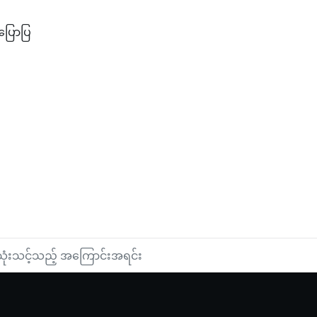
ပြောပြ
ော်မှန်း
သုံးသင့်သည့် အကြောင်းအရင်း