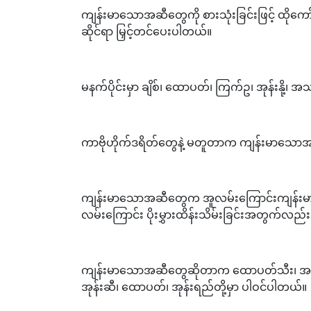
ကျန်းမာသောအဆီတွေကို စားသုံးခြင်းဖြင့် ထိုကော်တီ
ဆိုင်ရာ မြှင့်တင်ပေးပါတယ်။
မနက်ပိုင်းမှာ ချိစ်၊ ထောပတ်၊ ကြက်ဥ၊ အုန်းနို့
ကာဗိုဟိုက်ဒရိတ်တွေနဲ့ မတူတာက ကျန်းမာသော
ကျန်းမာသောအဆီတွေက အူလမ်းကြောင်းကျန်းမာရေ
လမ်းကြောင်း ပိုးမွှားထိန်းသိမ်းခြင်းအတွက်လ
ကျန်းမာသောအဆီတွေဆိုတာက ထောပတ်သီး၊ အခွံမ
အုန်းဆီ၊ ထောပတ်၊ အုန်းရည်တို့မှာ ပါဝင်ပါတယ်။