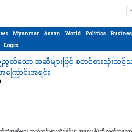
Se
ews
Myanmar
Asean
World
Politics
Busines
Login
ညီညွတ်သော အဆီများဖြင့် စတင်စားသုံးသင့်သ
အကြောင်းအရင်း
8
ွတ်တဲ့အဆီများ ထည့်သွင်းစားသုံးခြင်းရဲ့ အရေးပါပုံကို လတ်တလောန