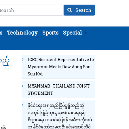
arch
Search
s
Technology
Sports
Special
ည့်
ICRC Resident Representative to
Myanmar Meets Daw Aung San
Suu Kyi
MYANMAR–THAILAND JOINT
STATEMENT
နိုင်ငံရေးအရတည်ငြိမ်မှုရှိသည်ဆို
ရာတွင် ပြည်သူလူထု၏ စားရေးနှင့်
စီးပွားရေး အဆင်ပြေရန် အဓိကလိုအပ်
ဟု နိုင်ငံတော်သမ္မတဦးမင်းအောင်လှိုင်
ှစ်