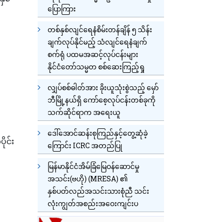
ပြောကြား
တစ်နှစ်လျင်ရေနံစိမ်းတန်ချိန် ၅ သိန်း
ချက်လုပ်နိုင်မည့် သံလျင်ရေနံချက်
စက်ရုံ ပထမအဆင့်လုပ်ငန်းများ
နိုင်ငံတော်သမ္မတ စစ်ဆေးကြည့်ရှု
လျှပ်စစ်ဓါတ်အား ခိုးယူသုံးစွဲသည့် မှော်
ဘီမြို့နယ်ရှိ ကော်စေ့လုပ်ငန်းတစ်ခုကို
သက်ဆိုင်ရာက အရေးယူ
ဒေါ်အောင်ဆန်းစုကြည်နှင့်တွေ့ဆုံခဲ့
ိုင်း
ကြောင်း ICRC အတည်ပြု
မြန်မာနိုင်ငံအိမ်ခြံမြေဝန်ဆောင်မှု
အသင်း(ဗဟို) (MRESA) ၏
နှစ်ပတ်လည်အသင်းသားစုံညီ သင်း
လုံးကျွတ်အစည်းအဝေးကျင်းပ