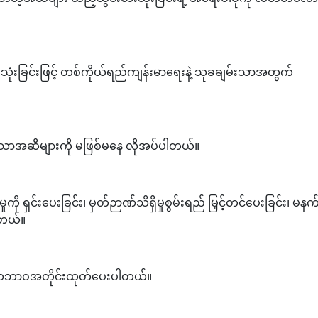
ုံးခြင်းဖြင့် တစ်ကိုယ်ရည်ကျန်းမာရေးနဲ့ သုခချမ်းသာအတွက်
်းမာသောအဆီများကို မဖြစ်မနေ လိုအပ်ပါတယ်။
ှုကို ရှင်းပေးခြင်း၊ မှတ်ဉာဏ်သိရှိမှုစွမ်းရည် မြှင့်တင်ပေးခြင်း၊ မနက်ပ
်ပါတယ်။
ကို သဘာဝအတိုင်းထုတ်ပေးပါတယ်။