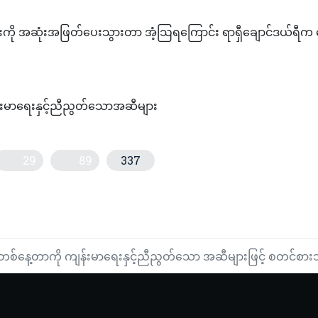
ုံးကို အဆုံးအဖြတ်ပေးသွားတာ အံ့ဩရကြောင်း ရာရှီချောင်ဒယ်ရီက 
းမာရေးနှင့်ညီညွတ်သောအဆီများ
29
89
337
စတူဒီယိုဟောင်း ခရီးသွားဧည့်သည်များလာရောက်
ုပ်အသစ်ဖြစ်လာရန် အသင့်ရှိဟု ဖွေထိုင်းပါတီမှ ဝန်ကြီးချုပ်လောင်း သရက်ထာမျှ
တစ်နေ့တာကို ကျန်းမာရေးနှင့်ညီညွတ်သော အဆီများဖြင့် စတင်စား