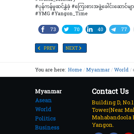
#ပုန်ကန်မှုဆင်နွှဲခဲ့ #ကြေးစားအဖွဲ့ခေါင်းဆော
#YMG #Yangon_Time
73
70
40
77
PREVIOUS ARTICLE: တရုတ်ပြည်မြို့တစ်မြို့မှ ကမ္ဘ
NEXT ARTICLE: ပြန်လည်ပြည့်ဖြိုးမြဲစ
PREV
NEXT
You are here:
Home
Myanmar
World
Contact Us
Myanmar
Asean
Building D, No.
World
Tower(Near Mah
Mahabandoola 
Politics
Yangon.
Business