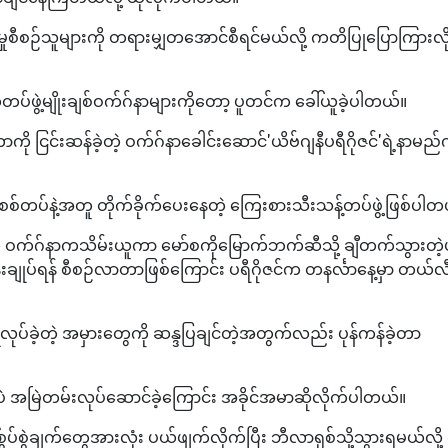
န်မှုစီစဉ်သူများကို တရားမျှတအောင်စီရင်မယ်လို့ ကတိပြုပြောကြားလိ
်တပ်ဖွဲ့မျိုးချစ်ဝက်ဂ်နာများကိုတော့ ပူတင်က ခေါ်ယူခဲ့ပါတယ်။
ကို ငြင်းဆန်ခဲ့တဲ့ ဝက်ဂ်နာခေါင်းဆောင်'ယိဗ်ဂျနီပရီဂိုဇင်'ရဲ့နာမည်
စစ်တပ်နဲ့အတူ တိုက်ခိုက်ပေးနေတဲ့ ကြေးစားသီးသန့်တပ်ဖွဲ့ဖြစ်ပါတ
ကို ဝက်ဂ်နာကသိမ်းယူကာ မော်စကိုမြောက်ဘက်ဆီသို့ ချီတက်သွားတဲ့ပု
ိန်းချုပ်ရန် စီစဉ်လာတာဖြစ်ကြောင်း ပရီဂိုဇင်က တနင်္လာနေ့မှာ တယ်
ုပ်ခဲ့တဲ့ အမှားတွေကို ဆန္ဒပြချင်တဲ့အတွက်လည်း ပုန်ကန်ခဲ့တာ
ို့ပဲ အမြဲတမ်းလုပ်ဆောင်ခဲ့ကြောင်း အခိုင်အမာဆိုလိုက်ပါတယ်။
်စွဲချက်တွေအားလုံး ပယ်ဖျက်လိုက်ပြီး ဘီလာရုစ်သို့သွားရမယ်လို့ ရ