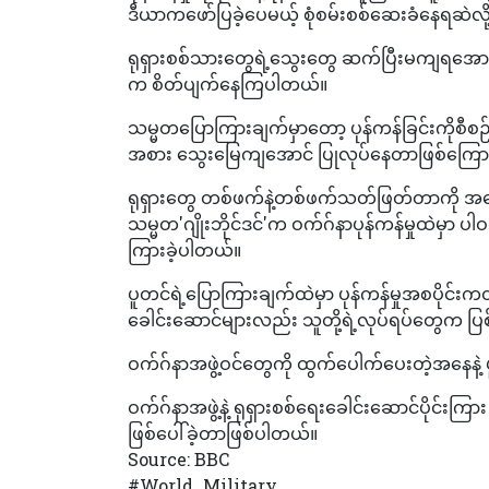
ဒီယာကဖော်ပြခဲ့ပေမယ့် စုံစမ်းစစ်ဆေးခံနေရဆဲလ
ရုရှားစစ်သားတွေရဲ့သွေးတွေ ဆက်ပြီးမကျရအောင် 
က စိတ်ပျက်နေကြပါတယ်။
သမ္မတပြောကြားချက်မှာတော့ ပုန်ကန်ခြင်းကိုစီစဉ်
အစား သွေးမြေကျအောင် ပြုလုပ်နေတာဖြစ်ကြော
ရုရှားတွေ တစ်ဖက်နဲ့တစ်ဖက်သတ်ဖြတ်တာကို အနော
သမ္မတ'ဂျိုးဘိုင်ဒင်'က ဝက်ဂ်နာပုန်ကန်မှုထဲမှာ 
ကြားခဲ့ပါတယ်။
ပူတင်ရဲ့ပြောကြားချက်ထဲမှာ ပုန်ကန်မှုအစပိုင
ခေါင်းဆောင်များလည်း သူတို့ရဲ့လုပ်ရပ်တွေက ပြစ
ဝက်ဂ်နာအဖွဲ့ဝင်တွေကို ထွက်ပေါက်ပေးတဲ့အနေနဲ့ 
ဝက်ဂ်နာအဖွဲ့နဲ့ ရုရှားစစ်ရေးခေါင်းဆောင်ပိုင်းကြား 
ဖြစ်ပေါ်ခဲ့တာဖြစ်ပါတယ်။
Source: BBC
#World_Military