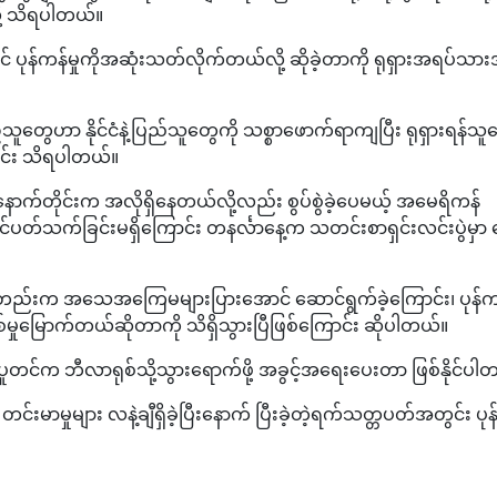
ို့ သိရပါတယ်။
ပုန်ကန်မှုကိုအဆုံးသတ်လိုက်တယ်လို့ ဆိုခဲ့တာကို ရုရှားအရပ်သားအ
သူတွေဟာ နိုင်ငံနဲ့ပြည်သူတွေကို သစ္စာဖောက်ရာကျပြီး ရုရှားရန်သူ
င်း သိရပါတယ်။
က်တိုင်းက အလိုရှိနေတယ်လို့လည်း စွပ်စွဲခဲ့ပေမယ့် အမေရိကန်
ပါဝင်ပတ်သက်ခြင်းမရှိကြောင်း တနင်္လာနေ့က သတင်းစာရှင်းလင်းပွဲမှာ 
်းကတည်းက အသေအကြေမများပြားအောင် ဆောင်ရွက်ခဲ့ကြောင်း၊ ပုန်ကန
်မှုမြောက်တယ်ဆိုတာကို သိရှိသွားပြီဖြစ်ကြောင်း ဆိုပါတယ်။
ပူတင်က ဘီလာရုစ်သို့သွားရောက်ဖို့ အခွင့်အရေးပေးတာ ဖြစ်နိုင်ပါ
တင်းမာမှုများ လနဲ့ချီရှိခဲ့ပြီးနောက် ပြီးခဲ့တဲ့ရက်သတ္တပတ်အတွင်း ပုန်