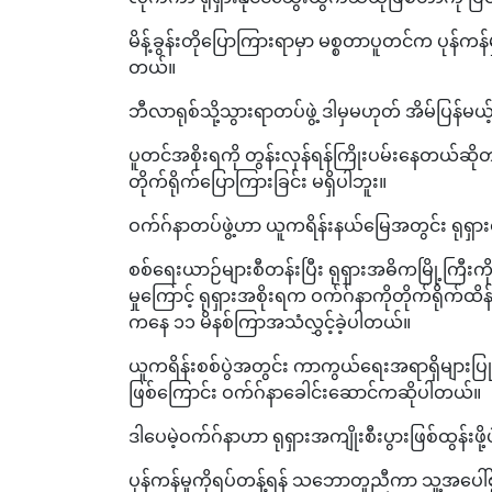
မိန့်ခွန်းတိုပြောကြားရာမှာ မစ္စတာပူတင်က ပုန်က
တယ်။
ဘီလာရုစ်သို့သွားရာတပ်ဖွဲ့ ဒါမှမဟုတ် အိမ်ပြန်မယ့
ပူတင်အစိုးရကို တွန်းလှန်ရန်ကြိုးပမ်းနေတယ်ဆိုတာ
တိုက်ရိုက်ပြောကြားခြင်း မရှိပါဘူး။
ဝက်ဂ်နာတပ်ဖွဲ့ဟာ ယူကရိန်းနယ်မြေအတွင်း ရုရှား
စစ်ရေးယာဉ်များစီတန်းပြီး ရုရှားအဓိကမြို့ကြီး
မှုကြောင့် ရုရှားအစိုးရက ဝက်ဂ်နာကိုတိုက်ရိုက်ထ
ကနေ ၁၁ မိနစ်ကြာအသံလွှင့်ခဲ့ပါတယ်။
ယူကရိန်းစစ်ပွဲအတွင်း ကာကွယ်ရေးအရာရှိများပြုလ
ဖြစ်ကြောင်း ဝက်ဂ်နာခေါင်းဆောင်ကဆိုပါတယ်။
ဒါပေမဲ့ဝက်ဂ်နာဟာ ရုရှားအကျိုးစီးပွားဖြစ်ထွန်းဖ
ပုန်ကန်မှုကိုရပ်တန့်ရန် သဘောတူညီကာ သူ့အပေါ်စွပ