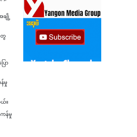
ချို့
တွေ
ပြော
်မှု
တယ်။
ကန်မှု