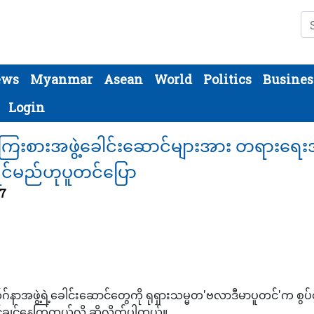
Se
ews
Myanmar
Asean
World
Politics
Busines
Login
်နာကြေးစားအဖွဲ့ခေါင်းဆောင်များအား တရားရေ
ရင်မည်ဟုပူတင်ပြော
37
က်ဂ်နာအဖွဲ့ရဲ့ခေါင်းဆောင်တွေကို ရုရှားသမ္မတ'ဗလာဒီမာပူတင်'က စွပ်စ
ြင်ချင်နေကြတယ်လို့ ဆိုလိုက်ပါတယ်။