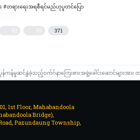
င်များ #တရားရေးအရစီရင်မည်ဟုပူတင်ပြော
52
59
371
ာပေါ်တွင် လစ်သီယံအိုင်းယွန်းဘက်ထရီအများဆုံး အခြေချထုတ်လုပ်
ွမ်းအင် ထုတ်လုပ်ရေးတွင် အပြောင်းအလဲကြီးဖြစ်လာနိုင်ဖွယ်ရှိသည့်ဝါးပင်
ပုန်ကန်မှုဆင်နွှဲခဲ့သည့်ဝက်ဂ်နာကြေးစားအဖွဲ့ခေါင်းဆောင်များအ
101, 1st Floor, Mahabandoola
abandoola Bridge),
Road, Pazundaung Township,