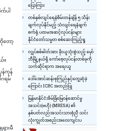
ပြောကြား
ုက်ပါ
တစ်နှစ်လျင်ရေနံစိမ်းတန်ချိန် ၅ သိန်း
ချက်လုပ်နိုင်မည့် သံလျင်ရေနံချက်
စက်ရုံ ပထမအဆင့်လုပ်ငန်းများ
နိုင်ငံတော်သမ္မတ စစ်ဆေးကြည့်ရှု
ကိုတော့
လျှပ်စစ်ဓါတ်အား ခိုးယူသုံးစွဲသည့် မှော်
ဘီမြို့နယ်ရှိ ကော်စေ့လုပ်ငန်းတစ်ခုကို
ယ်။
သက်ဆိုင်ရာက အရေးယူ
န်ကုန်
လီဂရမ်
ဒေါ်အောင်ဆန်းစုကြည်နှင့်တွေ့ဆုံခဲ့
ကြောင်း ICRC အတည်ပြု
မြန်မာနိုင်ငံအိမ်ခြံမြေဝန်ဆောင်မှု
အသင်း(ဗဟို) (MRESA) ၏
နှစ်ပတ်လည်အသင်းသားစုံညီ သင်း
လုံးကျွတ်အစည်းအဝေးကျင်းပ
ုရှားမီ