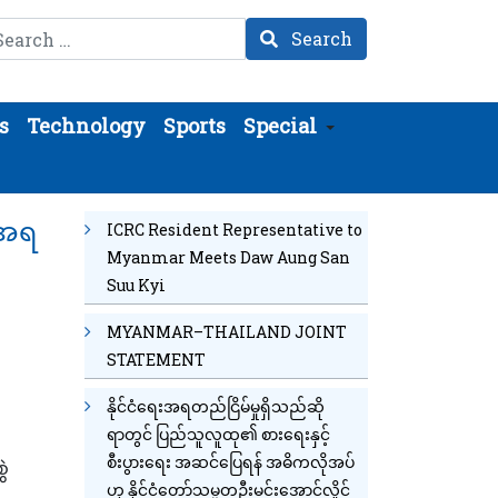
arch
Search
s
Technology
Sports
Special
းအရ
ICRC Resident Representative to
Myanmar Meets Daw Aung San
Suu Kyi
MYANMAR–THAILAND JOINT
STATEMENT
နိုင်ငံရေးအရတည်ငြိမ်မှုရှိသည်ဆို
ရာတွင် ပြည်သူလူထု၏ စားရေးနှင့်
စီးပွားရေး အဆင်ပြေရန် အဓိကလိုအပ်
ွဲ
ဟု နိုင်ငံတော်သမ္မတဦးမင်းအောင်လှိုင်