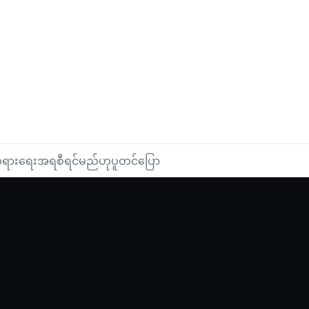
ား တရားရေးအရစီရင်မည်ဟုပူတင်ပြော