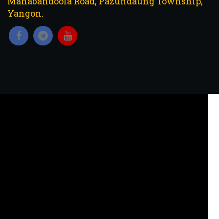
Mahabandoola Road, Pazundaung Township,
Yangon.