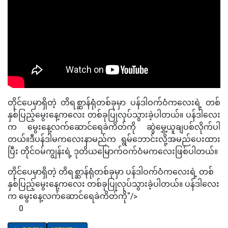
တိုင်ပေမှာရှိတဲ့ တိရစ္ဆာန်ရုံတစ်ခုမှာ ပန်ဒါဝက်ဝံကလေးရဲ့ တစ်
နှစ်ပြည့်မွေးနေ့ကလေး တစ်ခုပြုလုပ်သွားခဲ့ပါတယ်။ ပန်ဒါလေး
က မွေးနေ့လက်ဆောင်ရေခဲကိတ်ကို ဆွဲမွှေ့ယူချပစ်လိုက်ပါ
တယ်။ဒီပန်ဒါမကလေးနာမည်က ရွမ်ဘောင်းလို့အမည်ပေးထား
ပြီး တိုင်ဝမ်ကျွန်းရဲ့ ဒုတိယမြောက်ဝက်ဝံမကလေးဖြစ်ပါတယ်။
တိုင်ပေမှာရှိတဲ့ တိရစ္ဆာန်ရုံတစ်ခုမှာ ပန်ဒါဝက်ဝံကလေးရဲ့ တစ်
နှစ်ပြည့်မွေးနေ့ကလေး တစ်ခုပြုလုပ်သွားခဲ့ပါတယ်။ ပန်ဒါလေး
က မွေးနေ့လက်ဆောင်ရေခဲကိတ်ကို"/>
0