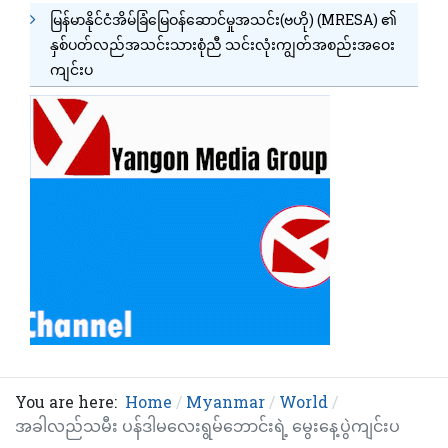
မြန်မာနိုင်ငံအိမ်ခြံမြေဝန်ဆောင်မှုအသင်း(ဗဟို) (MRESA) ၏
နှစ်ပတ်လည်အသင်းသားစုံညီ သင်းလုံးကျွတ်အစည်းအဝေး
ကျင်းပ
You are here:
Home
Myanmar
World
အခါလည်သမီး ပန်ဒါမလေးရွမ်ဘောင်းရဲ့ မွေးနေ့ပွဲကျင်းပ