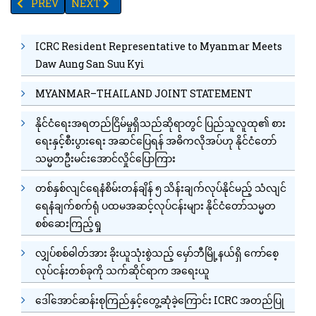
PREVIOUS ARTICLE: တောင်တရုတ်ပင်လယ်စပ်မှာ ရေကြောင်းသင်တန်း ကျေ
NEXT ARTICLE: အင်္ဂါဂြိုဟ်တွင်ဖမ်းယူခဲ့သောအသံမျာ
PREV
NEXT
ICRC Resident Representative to Myanmar Meets
Daw Aung San Suu Kyi
MYANMAR–THAILAND JOINT STATEMENT
နိုင်ငံရေးအရတည်ငြိမ်မှုရှိသည်ဆိုရာတွင် ပြည်သူလူထု၏ စား
ရေးနှင့်စီးပွားရေး အဆင်ပြေရန် အဓိကလိုအပ်ဟု နိုင်ငံတော်
သမ္မတဦးမင်းအောင်လှိုင်ပြောကြား
တစ်နှစ်လျင်ရေနံစိမ်းတန်ချိန် ၅ သိန်းချက်လုပ်နိုင်မည့် သံလျင်
ရေနံချက်စက်ရုံ ပထမအဆင့်လုပ်ငန်းများ နိုင်ငံတော်သမ္မတ
စစ်ဆေးကြည့်ရှု
လျှပ်စစ်ဓါတ်အား ခိုးယူသုံးစွဲသည့် မှော်ဘီမြို့နယ်ရှိ ကော်စေ့
လုပ်ငန်းတစ်ခုကို သက်ဆိုင်ရာက အရေးယူ
ဒေါ်အောင်ဆန်းစုကြည်နှင့်တွေ့ဆုံခဲ့ကြောင်း ICRC အတည်ပြု