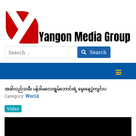
Search
Search
အခါလည်သမီး ပန်ဒါမလေးရွမ်ဘောင်းရဲ့ မွေးနေ့ပွဲကျင်းပ
Category:
World
Video