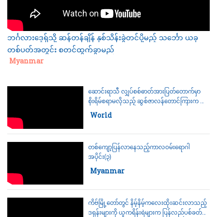
ဘင်္ဂလားဒေ့ရှ်သို့ ဆန်တန်ချိန် နှစ်သိန်းခွဲတင်ပို့မည့် သင်္ဘော ယခု
တစ်ပတ်အတွင်း စတင်ထွက်ခွာမည်
Category:
Myanmar
ဆောင်းရာသီ လျှပ်စစ်ဓာတ်အားပြတ်တောက်မှာ
စိုးရိမ်စရာမလိုသည့် ဆွစ်ဇာလန်တောင်ကြားက ရွာ
ကလေးတွေ
Category:
World
တစ်ကျော့ပြန်လာနေသည့်ကာလဝမ်းရောဂါ
အပိုင်း(၃)
Category:
Myanmar
ကိဗ်မြို့တော်တွင် နိမ့်နိမ့်ကလေးထိုးဆင်းလာသည့်
ဒရုန်းများကို ယူကရိန်းရဲများက ပြန်လည်ပစ်ခတ်