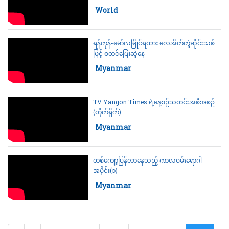
(ရုပ်သံ)
Category:
World
ရန်ကုန်-မော်လမြိုင်ရထား လေအိတ်တွဲဆိုင်းသစ်
ဖြင့် စတင်ပြေးဆွဲနေ
Category:
Myanmar
TV Yangon Times ရဲ့နေ့စဉ်သတင်းအစီအစဉ်
(တိုက်ရိုက်)
Category:
Myanmar
တစ်ကျော့ပြန်လာနေသည့် ကာလဝမ်းရောဂါ
အပိုင်း(၁)
Category:
Myanmar