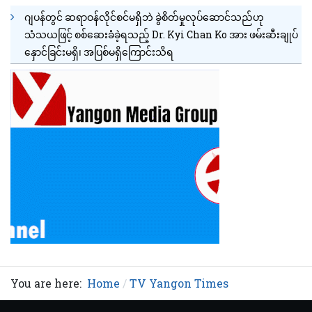
ဂျပန်တွင် ဆရာဝန်လိုင်စင်မရှိဘဲ ခွဲစိတ်မှုလုပ်ဆောင်သည်ဟု
သံသယဖြင့် စစ်ဆေးခံခဲ့ရသည့် Dr. Kyi Chan Ko အား ဖမ်းဆီးချုပ်
နှောင်ခြင်းမရှိ၊ အပြစ်မရှိကြောင်းသိရ
You are here:
Home
TV Yangon Times