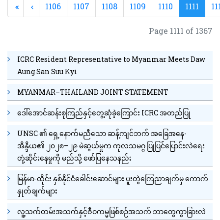
1106
1107
1108
1109
1110
1111
11
Page 1111 of 1367
ICRC Resident Representative to Myanmar Meets Daw
Aung San Suu Kyi
MYANMAR–THAILAND JOINT STATEMENT
ဒေါ်အောင်ဆန်းစုကြည်နှင့်တွေ့ဆုံခဲ့ကြောင်း ICRC အတည်ပြု
UNSC ၏ ရှေ့နောက်မညီသော ဆန့်ကျင်ဘက် အခြေအနေ-
အိန္ဒိယ၏ ၂၀၂၈–၂၉ မဲဆွယ်မှုက ကုလသမဂ္ဂ ပြုပြင်ပြောင်းလဲရေး
တုံ့ဆိုင်းနေမှုကို မည်သို့ ဖော်ပြနေသနည်း
မြန်မာ-ထိုင်း နှစ်နိုင်ငံခေါင်းဆောင်များ ပူးတွဲကြေညာချက်မှ ကောက်
နှုတ်ချက်များ
လူ့သက်တမ်းအသက်နှင့်ဇီဝကမ္မဖြစ်စဉ်အသက် ဘာတွေကွာခြားလဲ