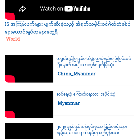
IS အကြမ်းဖက်များ ဖျက်ဆီးခဲ့သည့် အီရတ်သမိုင်းဝင်ဂိတ်တံခါး၌
ရှေးဟောင်းရုပ်ထုများတွေ့ရှိ
Category:
World
တရုတ်ကွန်မြူနစ်ပါတီဖွဲ့စည်းပုံစည်းမျဉ်းပြင်ဆင်
ပြီးနောက် အမျိုးသားကွန်ဂရက်ပြီးဆုံး
Category:
China_Myanmar
ဆင်ရေယုံ ကြောက်စရာလား အပိုင်း(၃)
Category:
Myanmar
၂၀၂၃ ခုနှစ် နှစ်ဆန်းပိုင်းမှသာ ပြည်ပခရီးသွား
ဧည့်သည် ဝင်ရောက်မည်ဟု မျှော်မှန်းထား