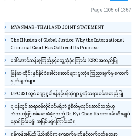
Page 1105 of 1367
MYANMAR–THAILAND JOINT STATEMENT
The Illusion of Global Justice: Why the International
Criminal Court Has Outlived Its Promise
ဒေါ်အောင်ဆန်းစုကြည်နှင့်တွေ့ဆုံခဲ့ကြောင်း ICRC အတည်ပြု
မြန်မာ-ထိုင်း နှစ်နိုင်ငံခေါင်းဆောင်များ ပူးတွဲကြေညာချက်မှ ကောက်
နှုတ်ချက်များ
UFC 331 တွင် ဂျော့ရှုဝါဗန်နှင့်ပန်တိုဂျာ ပွဲကိုတရားဝင်အတည်ပြု
ဂျပန်တွင် ဆရာဝန်လိုင်စင်မရှိဘဲ ခွဲစိတ်မှုလုပ်ဆောင်သည်ဟု
သံသယဖြင့် စစ်ဆေးခံခဲ့ရသည့် Dr. Kyi Chan Ko အား ဖမ်းဆီးချုပ်
နှောင်ခြင်းမရှိ၊ အပြစ်မရှိကြောင်းသိရ
ရန်ကုန်အပြည်ပြည်ဆိုင်ရာ ကျောက်မျက်နှင့်လက်ဝတ်ရတနာ