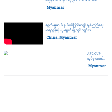
သမား(၂)ဦး ထွက်ပေါ်
Category:
Myanmar
ရွှေလီ-မူဆယ် နယ်စပ်ဖြတ်ကျော် ချစ်ကြည်ရေး
မာရသွန်ပြေးပွဲ ရွှေလီမြို့တွင် ကျင်းပ
Category:
China_Myanmar
AFC CUP
အုပ်စု နောက်ဆုံး
ပွဲတွင် ရှမ်းယူနို
Category:
Myanmar
က်တက် အသင်း
အနိုင်ရ