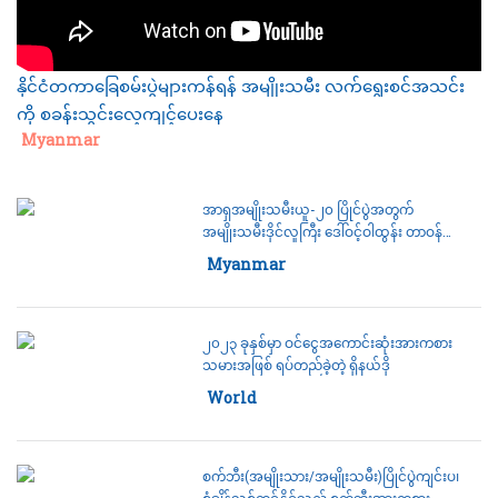
နိုင်ငံတကာ‌‌ခြေစမ်းပွဲများကန်ရန် အမျိုးသမီး လက်ရွေးစင်အသင်း
ကို စခန်းသွင်းလေ့ကျင့်ပေး‌နေ
Category:
Myanmar
အာရှအမျိုးသမီးယူ-၂၀ ပြိုင်ပွဲအတွက်
အမျိုးသမီးဒိုင်လူကြီး ဒေါ်ဝင့်ဝါထွန်း တာဝန်
ပေးအပ်ခံရ
Category:
Myanmar
၂၀၂၃ ခုနှစ်မှာ ဝင်ငွေအကောင်းဆုံးအားကစား
သမားအဖြစ် ရပ်တည်ခဲ့တဲ့ ရိုနယ်ဒို
Category:
World
စက်ဘီး(အမျိုးသား/အမျိုးသမီး)ပြိုင်ပွဲကျင်းပ၊
စံချိန်သစ်တင်နိုင်သည့် စက်ဘီးအားကစား