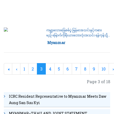
ကမ္ဘာ့ဖလားခြေစစ်ပွဲ မြန်မာအသင်းနှင့်ကစား
မည့် မြောက်ကိုရီးယားဘောလုံးအသင်း ရန်ကုန်သို့
ရောက်ရှိ
Category:
Myanmar
1
2
3
4
5
6
7
8
9
10
Page 3 of 18
ICRC Resident Representative to Myanmar Meets Daw
Aung San Suu Kyi
MYANMAR–THAILAND JOINT STATEMENT