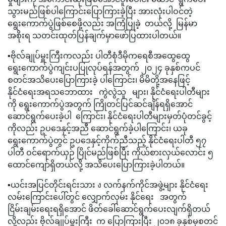
သွားမည်ဖြစ်ပါကြောင်းပြောကြားခဲ့ပြီး အားလုံးပါဝင်တဲ့
ရွေးကောက်ပွဲဖြစ်စေဖို့လည်း အကြံပြုခဲ့ တယ်လို့ မြန်မာ
အစိုးရ သတင်းထုတ်ပြန်ချက်မှာဖော်ပြထားပါတယ်။
▪️ဗိုလ်ချုပ်မှူးကြီးကလည်း ပါတီစုံဒီမိုကရေစီအထွေထွေ
ရွေးကောက်ပွဲကျင်းပပြုလုပ်ရန်အတွက် ၂၀၂၄ ခုနှစ်ကပင်
စတင်အသိပေးပြောကြားခဲ့ ပါကြောင်း၊ မိမိတို့အနေဖြင့်
နိုင်ငံရေးအရသဘောထား ကွဲလွဲသူ များ၊ နိုင်ငံရေးပါတီများ
ကို ရွေးကောက်ပွဲအတွက် ကြိုတင်ပြင်ဆင်ချိန်ရရှိအောင်
ဆောင်ရွက်ပေးခဲ့ပါ ကြောင်း၊ နိုင်ငံရေးပါတီများမှတ်ပုံတင်ခွင့်
ကိုလည်း ဥပဒေနှင့်အညီ ဆောင်ရွက်ခဲ့ပါကြောင်း၊ ယခု
ရွေးကောက်ပွဲတွင် ဥပဒေနှင့်ကိုက်ညီသည့် နိုင်ငံရေးပါတီ ၅၇
ပါတီ ဝင်ရောက်ယှဉ် ပြိုင်မည်ဖြစ်ပြီး ကိုယ်စားလှယ်လောင်း ၅
ထောင်ကျော်ရှိတယ်လို့ အသိပေးပြောကြားခဲ့ပါတယ်။
▪️ယင်းအပြင်တိုင်းရင်းသား ง လက်နက်ကိုင်အဖွဲ့များ နိုင်ငံရေး
လမ်းကြောင်းပေါ်တွင် လျှောက်လှမ်း နိုင်ရေး အတွက်
ငြိမ်းချမ်းရေးရရှိအောင် ဖိတ်ခေါ်ဆောင်ရွက်ပေးလျက်ရှိတယ်
လို့လည်း ဗိုလ်ချုပ်မှူးကြီး က ပြောကြားပြီး ၂၀၁၈ ခုနှစ်မှစတင်