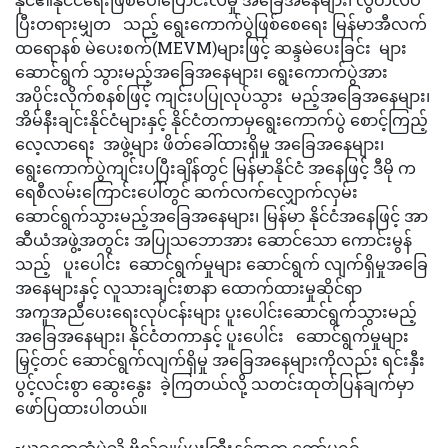
ပြီးတရားမျှတ သည့် ရွေးကောက်ပွဲဖြစ်စေရေး မြန်မာအီလက်
ထရောနစ် မဲပေးစက်(MEVM)များဖြင့် ဆန္ဒမဲပေးခြင်း များ
ဆောင်ရွက် သွားမည့်အခြေအနေများ၊ ရွေးကောက်ပွဲအား
အပိုင်းလိုက်စနစ်ဖြင့် ကျင်းပပြုလုပ်သွား မည့်အခြေအနေများ၊
အိမ်နီးချင်းနိုင်ငံများနှင့် နိုင်ငံတကာမှရွေးကောက်ပွဲ စောင့်ကြည့်
လေ့လာရေး အဖွဲ့များ ဖိတ်ခေါ်ထားရှိမှု အခြေအနေများ၊
ရွေးကောက်ပွဲကျင်းပပြီးချိန်တွင် မြန်မာနိုင်ငံ အနေဖြင့် ဒီမို က
ရေစီလမ်းကြောင်းပေါ်တွင် ဆက်လက်လျှောက်လှမ်း
ဆောင်ရွက်သွားမည့်အခြေအနေများ၊ မြန်မာ နိုင်ငံအနေဖြင့် အာ
ဆီယံအဖွဲ့အတွင်း အပြုသဘောအား ဆောင်သော ကောင်းမွန်
သည့် ပူးပေါင်း ဆောင်ရွက်မှုများ ဆောင်ရွက် လျက်ရှိမှုအခြေ
အနေများနှင့် လူသားချင်းစာနာ ထောက်ထားမှုဆိုင်ရာ
အကူအညီပေးရေးလုပ်ငန်းများ ပူးပေါင်းဆောင်ရွက်သွားမည့်
အခြေအနေများ၊ နိုင်ငံတကာနှင့် ပူးပေါင်း ဆောင်ရွက်မှုများ
မြှင့်တင် ဆောင်ရွက်လျက်ရှိမှု အခြေအနေများကိုလည်း ရင်းနှီး
ပွင့်လင်းစွာ ဆွေးနွေး ခဲ့ကြတယ်လို့ သတင်းထုတ်ပြန်ချက်မှာ
ဖော်ပြထားပါတယ်။
▪️ယခုတွေ့ဆုံပွဲသို့ ဗိုလ်ချုပ်မှုးကြီးနှင့်အတူ ကော်မရှင်