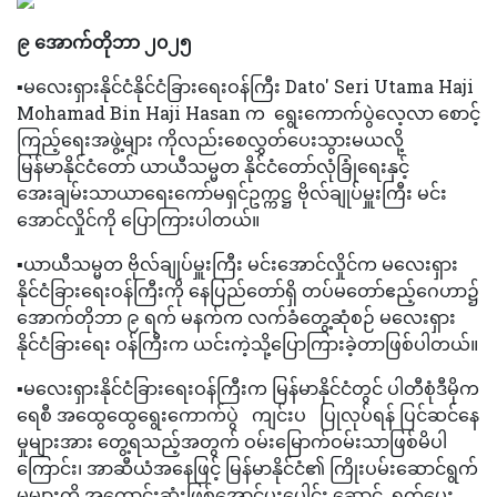
၉ အောက်တိုဘာ ၂၀၂၅
▪️မလေးရှားနိုင်ငံနိုင်ငံခြားရေးဝန်ကြီး Dato' Seri Utama Haji
Mohamad Bin Haji Hasan က ရွေးကောက်ပွဲလေ့လာ စောင့်
ကြည့်ရေးအဖွဲ့များ ကိုလည်းစေလွှတ်ပေးသွားမယလို့
မြန်မာနိုင်ငံတော် ယာယီသမ္မတ နိုင်ငံတော်လုံခြုံရေးနှင့်
အေးချမ်းသာယာရေးကော်မရှင်ဥက္ကဋ္ဌ ဗိုလ်ချုပ်မှူးကြီး မင်း
အောင်လှိုင်ကို ပြောကြားပါတယ်။
▪️ယာယီသမ္မတ ဗိုလ်ချုပ်မှူးကြီး မင်းအောင်လှိုင်က မလေးရှား
နိုင်ငံခြားရေးဝန်ကြီးကို နေပြည်တော်ရှိ တပ်မတော်ဧည့်ဂေဟာ၌
အောက်တိုဘာ ၉ ရက် မနက်က လက်ခံတွေ့ဆုံစဉ် မလေးရှား
နိုင်ငံခြားရေး ဝန်ကြီးက ယင်းကဲ့သို့ပြောကြားခဲ့တာဖြစ်ပါတယ်။
▪️မလေးရှားနိုင်ငံခြားရေးဝန်ကြီးက မြန်မာနိုင်ငံတွင် ပါတီစုံဒီမိုက
ရေစီ အထွေထွေရွေးကောက်ပွဲ ကျင်းပ ပြုလုပ်ရန် ပြင်ဆင်နေ
မှုများအား တွေ့ရသည့်အတွက် ဝမ်းမြောက်ဝမ်းသာဖြစ်မိပါ
ကြောင်း၊ အာဆီယံအနေဖြင့် မြန်မာနိုင်ငံ၏ ကြိုးပမ်းဆောင်ရွက်
မှုများကို အကောင်းဆုံးဖြစ်အောင်ပူးပေါင်း ဆောင် ရွက်ပေး