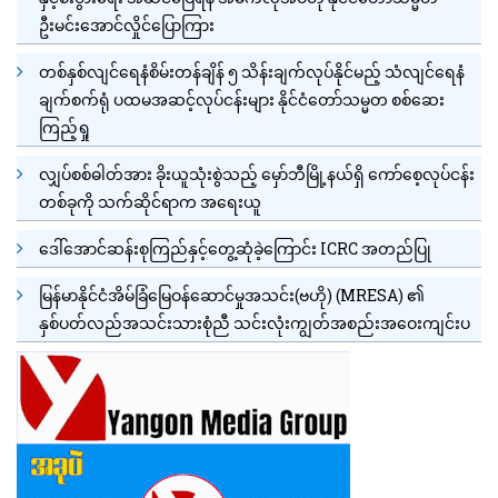
ဦးမင်းအောင်လှိုင်ပြောကြား
တစ်နှစ်လျင်ရေနံစိမ်းတန်ချိန် ၅ သိန်းချက်လုပ်နိုင်မည့် သံလျင်ရေနံ
ချက်စက်ရုံ ပထမအဆင့်လုပ်ငန်းများ နိုင်ငံတော်သမ္မတ စစ်ဆေး
ကြည့်ရှု
လျှပ်စစ်ဓါတ်အား ခိုးယူသုံးစွဲသည့် မှော်ဘီမြို့နယ်ရှိ ကော်စေ့လုပ်ငန်း
တစ်ခုကို သက်ဆိုင်ရာက အရေးယူ
ဒေါ်အောင်ဆန်းစုကြည်နှင့်တွေ့ဆုံခဲ့ကြောင်း ICRC အတည်ပြု
မြန်မာနိုင်ငံအိမ်ခြံမြေဝန်ဆောင်မှုအသင်း(ဗဟို) (MRESA) ၏
နှစ်ပတ်လည်အသင်းသားစုံညီ သင်းလုံးကျွတ်အစည်းအဝေးကျင်းပ