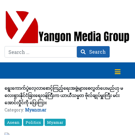
Search
Search
ရွေးကောက်ပွဲလေ့လာစောင့်ကြည့်ရေးအဖွဲ့များစေလွှတ်ပေးမည်ဟု မ
လေးရှားနိုင်ငံခြားရေးဝန်ကြီးက ယာယီသမ္မတ ဗိုလ်ချုပ်မှူးကြီး မင်း
အောင်လှိုင်ကို ပြောကြား
Category:
Myanmar
Asean
Politics
Myamar