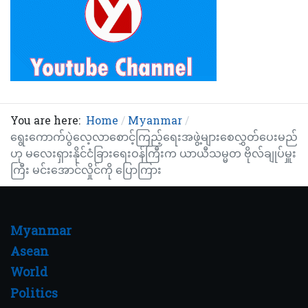
You are here:
Home
Myanmar
ရွေးကောက်ပွဲလေ့လာစောင့်ကြည့်ရေးအဖွဲ့များစေလွှတ်ပေးမည်
ဟု မလေးရှားနိုင်ငံခြားရေးဝန်ကြီးက ယာယီသမ္မတ ဗိုလ်ချုပ်မှူး
ကြီး မင်းအောင်လှိုင်ကို ပြောကြား
Myanmar
Asean
World
Politics