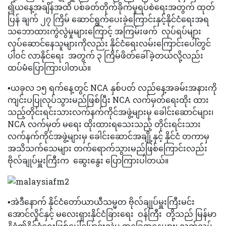
၍ယနေ့အချိန်အထိ ပစ်ခတ်တိုက်ခိုက်မှုရပ်စဲရေးအတွက် ထုတ်
ပြန် ချက် ၂၇ ကြိမ် ဆောင်ရွက်ပေးခဲ့ကြောင်းနှင့်နိုင်ငံရေးအရ
သဘောထားကွဲလွဲမှုများကြောင့် အကြမ်းဖက် လုပ်ရပ်များ
လုပ်ဆောင်နေသူများကိုလည်း နိုင်ငံရေးလမ်းကြောင်းပေါ်တွင်
ပါဝင် လာနိုင်ရေး အတွက် ၃ ကြိမ်ဖိတ်ခေါ်ခဲ့တယ်လို့လည်း
ထပ်မံပြောကြားပါတယ်။
▪️ယခုလ ၁၅ ရက်နေ့တွင် NCA နှစ်ပတ် လည်နေ့အခမ်းအနားကို
ကျင်းပပြုလုပ်သွားမည်ဖြစ်ပြီး NCA လက်မှတ်ရေးထိုး ထား
သည့်တိုင်းရင်းသားလက်နက်ကိုင်အဖွဲ့များမှ ခေါင်းဆောင်များ၊
NCA လက်မှတ် မရေး ထိုးထားရသေးသည့် တိုင်းရင်းသား
လက်နက်ကိုင်အဖွဲ့များမှ ခေါင်းဆောင်အချို့နှင့် နိုင်ငံ တကာမှ
အသိသက်သေများ တက်ရောက်သွားမည်ဖြစ်ကြောင်းလည်း
ဗိုလ်ချုပ်မှူးကြီးက ဆွေးနွေး ပြောကြားပါတယ်။
▪️အဲဒီနောက် နိုင်ငံတော်ယာယီသမ္မတ ဗိုလ်ချုပ်မှူးကြီးမင်း
အောင်လှိုင်နှင့် မလေးရှားနိုင်ငံခြားရေး ဝန်ကြီး တို့သည် မြန်မာ
နိုငံ၏နိုင်ငံရေးဖြစ်ပေါ်ပြောင်းလဲမှု အခြေအနေများ၊ လွတ်လပ်