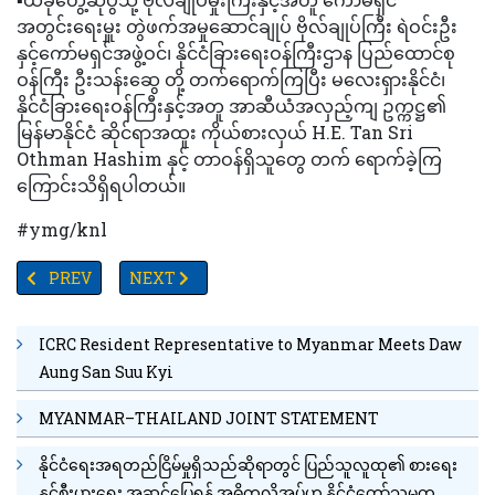
အတွင်းရေးမှူး တွဲဖက်အမှုဆောင်ချုပ် ဗိုလ်ချုပ်ကြီး ရဲဝင်းဦး
နှင့်ကော်မရှင်အဖွဲ့ဝင်၊ နိုင်ငံခြားရေးဝန်ကြီးဌာန ပြည်ထောင်စု
ဝန်ကြီး ဦးသန်းဆွေ တို့ တက်ရောက်ကြပြီး မလေးရှားနိုင်ငံ၊
နိုင်ငံခြားရေးဝန်ကြီးနှင့်အတူ အာဆီယံအလှည့်ကျ ဥက္ကဋ္ဌ၏
မြန်မာနိုင်ငံ ဆိုင်ရာအထူး ကိုယ်စားလှယ် H.E. Tan Sri
Othman Hashim နှင့် တာဝန်ရှိသူတွေ တက် ရောက်ခဲ့ကြ
ကြောင်းသိရှိရပါတယ်။
#ymg/knl
PREVIOUS ARTICLE: အင်အား ရစ်(ခ်)တာစကေး (၇.၄) အဆင့်ရှိ အင်အားပ
NEXT ARTICLE: ဒလမြို့ရှိအိမ်ခြံမြေဈေးများ တရိပ်ရိ
PREV
NEXT
ICRC Resident Representative to Myanmar Meets Daw
Aung San Suu Kyi
MYANMAR–THAILAND JOINT STATEMENT
နိုင်ငံရေးအရတည်ငြိမ်မှုရှိသည်ဆိုရာတွင် ပြည်သူလူထု၏ စားရေး
နှင့်စီးပွားရေး အဆင်ပြေရန် အဓိကလိုအပ်ဟု နိုင်ငံတော်သမ္မတ