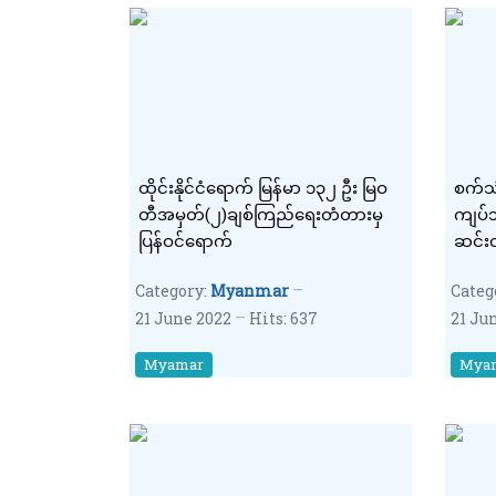
ထိုင်းနိုင်ငံရောက် မြန်မာ ၁၃၂ ဦး မြဝ
စက်သု
တီအမှတ်(၂)ချစ်ကြည်ရေးတံတားမှ
ကျပ်
ပြန်ဝင်ရောက်
ဆင်း
Category:
Myanmar
Categ
21 June 2022
Hits: 637
21 Ju
Myamar
Mya