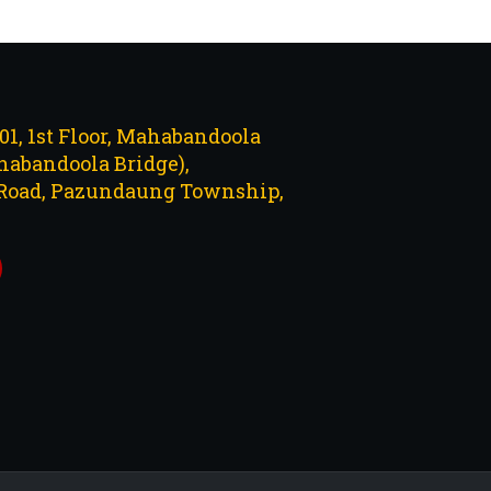
101, 1st Floor, Mahabandoola
abandoola Bridge),
Road, Pazundaung Township,