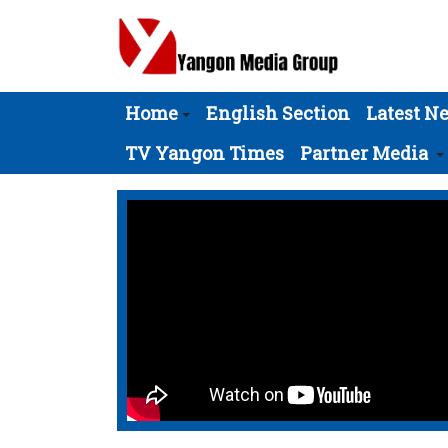
Home
English Section
Latest N
TV Yangon Times
Partner Media