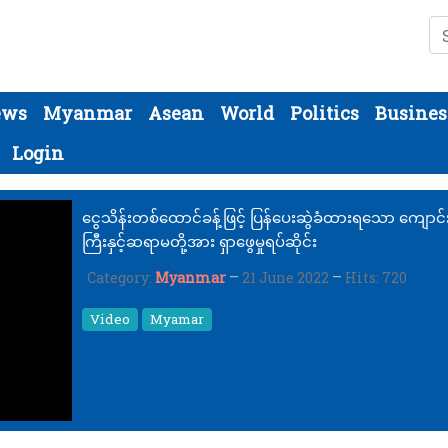
Se
ews
Myanmar
Asean
World
Politics
Busines
Login
ငွေသိန်းတစ်ထောင်ခန့်ဖြင့် ပြန်ပေးဆွဲခံထားရသော ကျောင်
ကြီးနှင့်ဆရာမတို့အား ရှာဖွေမှုရပ်ဆိုင်း
Category:
Myanmar
21 June 2022
Hits: 720
Video
Myamar