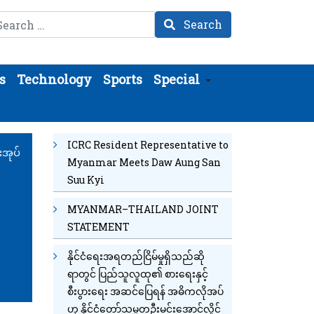
arch
Search
s
Technology
Sports
Special
ICRC Resident Representative to
းအုပ်
Myanmar Meets Daw Aung San
Suu Kyi
MYANMAR–THAILAND JOINT
STATEMENT
နိုင်ငံရေးအရတည်ငြိမ်မှုရှိသည်ဆို
ရာတွင် ပြည်သူလူထု၏ စားရေးနှင့်
စီးပွားရေး အဆင်ပြေရန် အဓိကလိုအပ်
ဟု နိုင်ငံတော်သမ္မတဦးမင်းအောင်လှိုင်