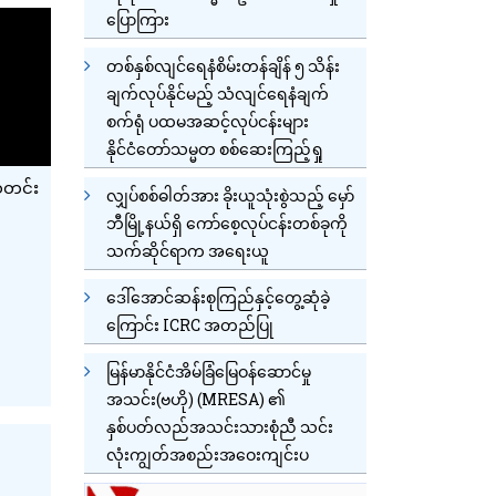
ပြောကြား
တစ်နှစ်လျင်ရေနံစိမ်းတန်ချိန် ၅ သိန်း
ချက်လုပ်နိုင်မည့် သံလျင်ရေနံချက်
စက်ရုံ ပထမအဆင့်လုပ်ငန်းများ
နိုင်ငံတော်သမ္မတ စစ်ဆေးကြည့်ရှု
သတင်း
လျှပ်စစ်ဓါတ်အား ခိုးယူသုံးစွဲသည့် မှော်
ဘီမြို့နယ်ရှိ ကော်စေ့လုပ်ငန်းတစ်ခုကို
သက်ဆိုင်ရာက အရေးယူ
ဒေါ်အောင်ဆန်းစုကြည်နှင့်တွေ့ဆုံခဲ့
ကြောင်း ICRC အတည်ပြု
မြန်မာနိုင်ငံအိမ်ခြံမြေဝန်ဆောင်မှု
အသင်း(ဗဟို) (MRESA) ၏
နှစ်ပတ်လည်အသင်းသားစုံညီ သင်း
လုံးကျွတ်အစည်းအဝေးကျင်းပ