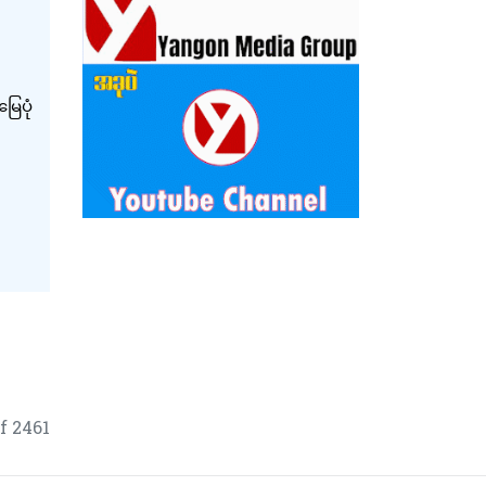
ေပုံ
f 2461