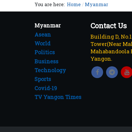
You are here:
Home
Myanmar
Contact Us
Myanmar
Asean
Building D, No.
World
Tower(Near Mah
Mahabandoola 
Politics
Yangon.
Business
Technology
Sports
Covid-19
TV Yangon Times