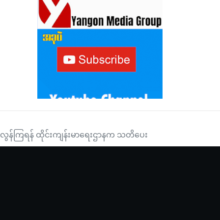
်ချစ်သူများ နှစ်သက်အားပေး
ြင်စွာစမ်းသပ်ပျံသန်းနိုင်ခဲ့
းရိမ်မလွန်ကြရန် ထိုင်းကျန်းမာရေးဌာနက သတိပေး