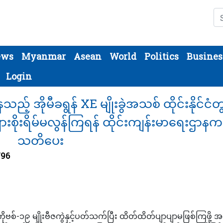
Se
ews
Myanmar
Asean
World
Politics
Busines
Login
့် အိုမီခရွန် XE မျိုးခွဲအသစ် ထိုင်းနိုင်ငံတ
ျားစိုးရိမ်မလွန်ကြရန် ထိုင်းကျန်းမာရေးဌာနက
သတိပေး
796
Eကိုဗစ်-၁၉ မျိုးဗီဇကွဲနှင့်ပတ်သက်ပြီး ထိတ်ထိတ်ပျာပျာမဖြစ်ကြဖို့ အစ