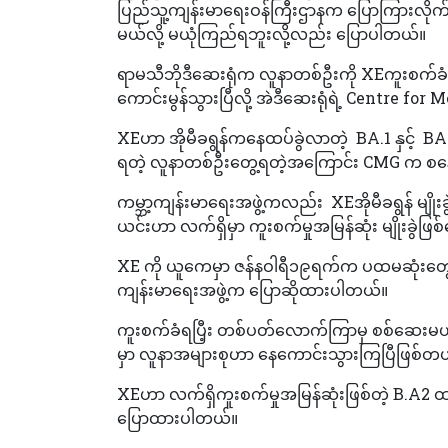
ပြည်သူ့ကျန်းမာရေးဝန်ကြီးဌာနက ပြောကြားလိုက
မယ်လို့ မယုံကြည်ရဘူးလို့လည်း ပြောပါတယ်။
ရာမသီဘိုဒီဆေးရုံက လူနာတစ်ဦးကို XEကူးစက်ခ
ကောင်းမွန်သွားပြီလို့ အဲဒီဆေးရုံရဲ့ Centre 
XEဟာ အိုမီခရွန်ကနေထပ်ခွဲလာတဲ့ BA.1 နှင့် BA.2
ရတဲ့ လူနာတစ်ဦးတွေ့ရတဲ့အကြောင်း CMG က စနေ
ကမ္ဘာ့ကျန်းမာရေးအဖွဲ့ကလည်း XEအိုမီခရွန် မျိ
ယင်းဟာ လက်ရှိမှာ ကူးစက်မှုအမြန်ဆုံး မျိုးခွဲဖ
XE ကို ယူကေမှာ ဇန်နဝါရီ၁၉ရက်က ပထမဆုံးတွေ့ရ
ကျန်းမာရေးအဖွဲ့က ပြောဆိုထားပါတယ်။
ကူးစက်ခံရပြီ့း တစ်ပတ်လောက်ကြာမှ စစ်ဆေးမယ့် ဗိ
မှာ လူနာအများစုဟာ နေကောင်းသွားကြပြီဖြစ်တ
XEဟာ လက်ရှိကူးစက်မှုအမြန်ဆုံးဖြစ်တဲ့ B.A2 ထက် က
ပြောထားပါတယ်။