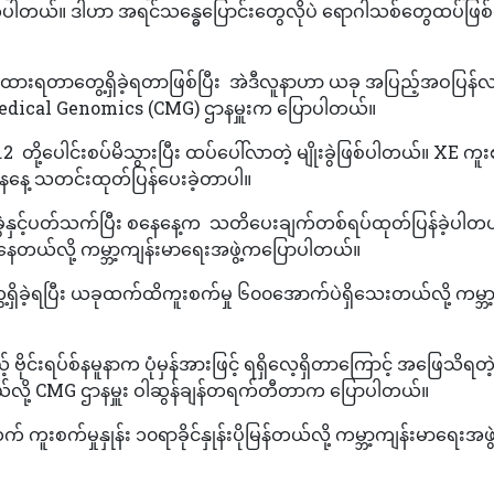
်ပါတယ်။ ဒါဟာ အရင်သန္ဓေပြောင်းတွေလိုပဲ ရောဂါသစ်တွေထပ်ဖြစ်လ
ံထားရတာတွေ့ရှိခဲ့ရတာဖြစ်ပြီး အဲဒီလူနာဟာ ယခု အပြည့်အဝပြန်
for Medical Genomics (CMG) ဌာနမှူးက ပြောပါတယ်။
 တို့ပေါင်းစပ်မိသွားပြီး ထပ်ပေါ်လာတဲ့ မျိုးခွဲဖြစ်ပါတယ်။ XE ကူး
နေ့ သတင်းထုတ်ပြန်ပေးခဲ့တာပါ။
ုးခွဲနှင့်ပတ်သက်ပြီး စနေနေ့က သတိပေးချက်တစ်ရပ်ထုတ်ပြန်ခဲ့ပါတ
ြစ်နေတယ်လို့ ကမ္ဘာ့ကျန်းမာရေးအဖွဲ့ကပြောပါတယ်။
ှိခဲ့ရပြီး ယခုထက်ထိကူးစက်မှု ၆၀၀အောက်ပဲရှိသေးတယ်လို့ ကမ္ဘာ
ုင်းရပ်စ်နမူနာက ပုံမှန်အားဖြင့် ရရှိလေ့ရှိတာကြောင့် အဖြေသိရတဲ့
ယ်လို့ CMG ဌာနမှူး ဝါဆွန်ချန်တရက်တီတာက ပြောပါတယ်။
ူးစက်မှုနှုန်း ၁၀ရာခိုင်နှုန်းပိုမြန်တယ်လို့ ကမ္ဘာ့ကျန်းမာရေးအဖွ