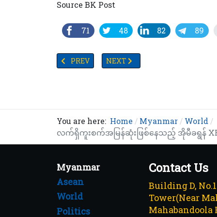
Source BK Post
71
48
82
89
PREVIOUS ARTICLE: အိမ်မွေးတိရိစ္ဆာန်များအတွက် ကျန်
NEXT ARTICLE: ဟင်းချက်ဆီကို လောင
PREV
NEXT
You are here:
Home
Myanmar
World
လက်ရှိကူးစက်အမြန်ဆုံးဖြစ်နေသည့် အိုမီခရွန် XE 
Contact Us
Myanmar
Asean
Building D, No.
World
Tower(Near Mah
Mahabandoola 
Politics