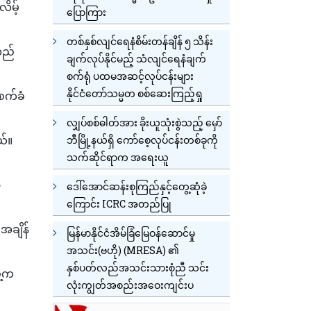
ိမ့်
ပြောကြား
တစ်နှစ်လျင်ရေနံစိမ်းတန်ချိန် ၅ သိန်း
လည်
ချက်လုပ်နိုင်မည့် သံလျင်ရေနံချက်
စက်ရုံ ပထမအဆင့်လုပ်ငန်းများ
နိုင်ငံတော်သမ္မတ စစ်ဆေးကြည့်ရှု
စက်ခံ
လျှပ်စစ်ဓါတ်အား ခိုးယူသုံးစွဲသည့် မှော်
ယ်။
ဘီမြို့နယ်ရှိ ကော်စေ့လုပ်ငန်းတစ်ခုကို
သက်ဆိုင်ရာက အရေးယူ
့
ဒေါ်အောင်ဆန်းစုကြည်နှင့်တွေ့ဆုံခဲ့
ကြောင်း ICRC အတည်ပြု
အချိန်
မြန်မာနိုင်ငံအိမ်ခြံမြေဝန်ဆောင်မှု
အသင်း(ဗဟို) (MRESA) ၏
နှစ်ပတ်လည်အသင်းသားစုံညီ သင်း
ဲ့က
လုံးကျွတ်အစည်းအဝေးကျင်းပ