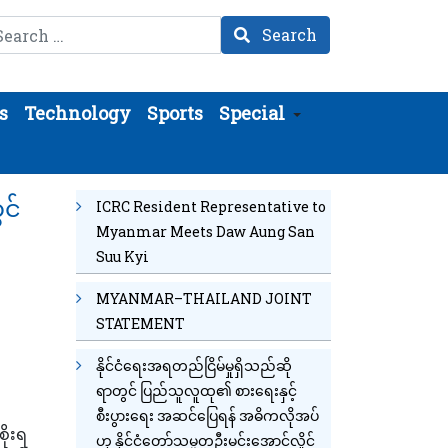
arch
Search
s
Technology
Sports
Special
ွင်
ICRC Resident Representative to
Myanmar Meets Daw Aung San
Suu Kyi
MYANMAR–THAILAND JOINT
STATEMENT
နိုင်ငံရေးအရတည်ငြိမ်မှုရှိသည်ဆို
ရာတွင် ပြည်သူလူထု၏ စားရေးနှင့်
စီးပွားရေး အဆင်ပြေရန် အဓိကလိုအပ်
ိုးရ
ဟု နိုင်ငံတော်သမ္မတဦးမင်းအောင်လှိုင်