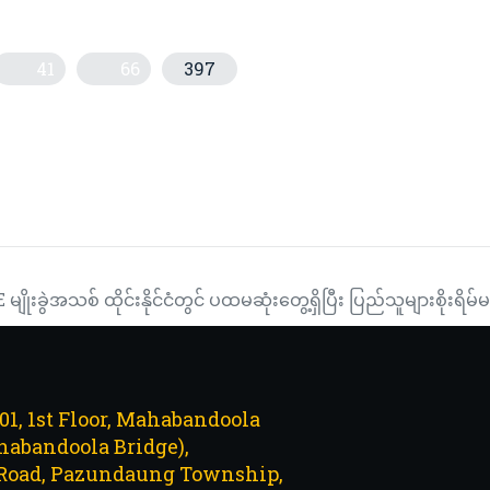
41
66
397
းမာရေးထုတ်ကုန် နိုင်ငံတကာကုန်စည်ပြပွဲ တိုကျိုတွင်ဖွင့်လှစ်ရာ တိရစ္ဆာန
်စာအသုံးပြု၍ AIRBUS A380 SUPERJUMBO လေယာဉ်ကြီး (၃)နာရီခရီးအောင်မ
မျိုးခွဲအသစ် ထိုင်းနိုင်ငံတွင် ပထမဆုံးတွေ့ရှိပြီး ပြည်သူများစို
101, 1st Floor, Mahabandoola
abandoola Bridge),
Road, Pazundaung Township,