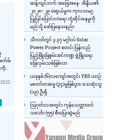
ဆန့်ကျင်ဘက် အခြေအနေ- အိန္ဒိယ၏
၂၀၂၈–၂၉ မဲဆွယ်မှုက ကုလသမဂ္ဂ
ပြုပြင်ပြောင်းလဲရေး တုံ့ဆိုင်းနေမှုကို
မည်သို့ ဖော်ပြနေသနည်း
သီလဝါတွင် ၃.၃၇ မဂ္ဂါဝပ် Solar
Power Project စတင်၊ ပြန်လည်
ု
ပြည့်ဖြိုးမြဲစွမ်းအင်ကဏ္ဍ ဖွံ့ဖြိုးရေး
ီအက်ဖ်
ခြေလှမ်းသစ်ဖြစ်လာ
ကို
ယခုနှစ် (၆)လကျော်အတွင်း YBS ယာဉ်
 2022
မတော်တဆမှု (၃၄)မှုဖြစ်ပွား၊ သေဆုံးသူ
(၁၉) ဦးရှိ
ဩဂုတ်လအတွင်း ကုန်သေတ္တာတင်
သင်္ဘော (၅၅) စီးပြေးဆွဲမည်