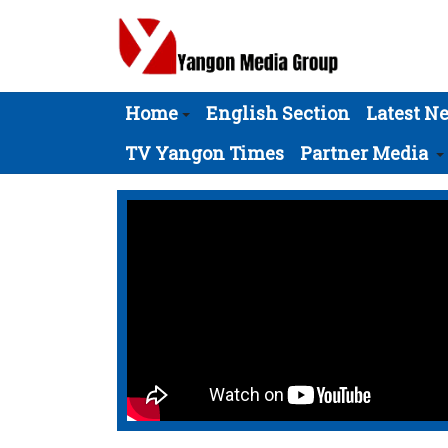
Home
English Section
Latest N
TV Yangon Times
Partner Media