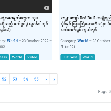
န်မရဲ့အမာရွတ်တွေက လှပ
ကမ္ဘာကျော် Red Bull အချိုရည
ိုသည့် ဖက်ရှင်ပွဲ ယူဂန်ဒါတွင်
ပိုင်ရှင် ဩစတြီးယားဘီလျံနာ ဒ
ရုပ်သံ)
မက်တက်ရှစ် ကွယ်လွန်
ory:
World
23 October 2022
Category:
World
23 October
902
Hits: 921
ness
World
Video
Business
World
52
53
54
55
Page 5