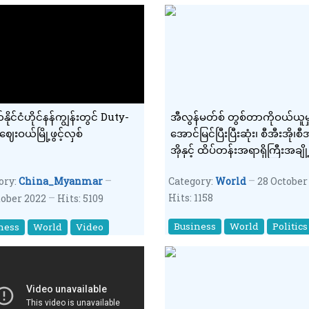
ိုင်ငံဟိုင်နန်ကျွန်းတွင် Duty-
အီလွန်မတ်စ် တွစ်တာကိုဝယ်ယူမှ
Free ဈေးဝယ်မြို့ဖွင့်လှစ်
အောင်မြင်ပြီးပြီးဆုံး၊ စီအီးအို၊စ
အိုနှင့် ထိပ်တန်းအရာရှိကြီးအချို့
အလုပ်မှထုတ်
ory:
China_Myanmar
Category:
World
28 October
Hits: 1158
tober 2022
Hits: 5109
Business
World
Politics
ness
World
Video