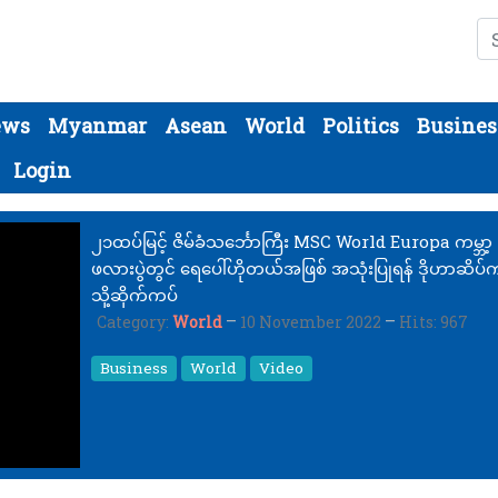
Se
ews
Myanmar
Asean
World
Politics
Busines
Login
၂၁ထပ်မြင့် ဇိမ်ခံသင်္ဘောကြီး MSC World Europa ကမ္ဘာ့
ဖလားပွဲတွင် ရေပေါ်ဟိုတယ်အဖြစ် အသုံးပြုရန် ဒိုဟာဆိပ်က
သို့ဆိုက်ကပ်
Category:
World
10 November 2022
Hits: 967
Business
World
Video