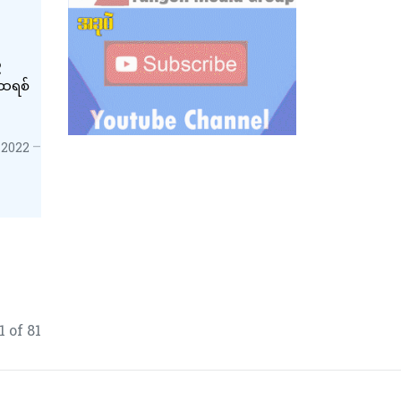
်
ီထရစ်
 2022
1 of 81