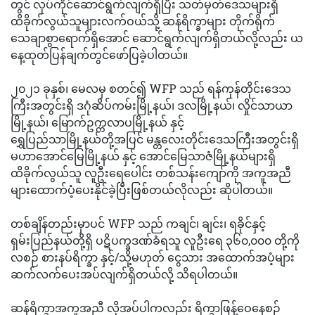
တွင် လုပ်ကိုင်ဆောင်ရွက်လျက်ရှိပြီး သတ်မှတ်ဒေသများရှိ
ထိခိုက်လွယ်သူများလက်ဝယ်သို့ ဆန်ရိက္ခာများ တိုက်ရိုက်
သေချာစွာရောက်ရှိအောင် ဆောင်ရွက်လျက်ရှိတယ်လို့လည်း ယ
နေ့ထုတ်ပြန်ချက်တွင်ဖော်ပြခဲ့ပါတယ်။
၂၀၂၁ ခုနှစ်၊ မေလမှ စတင်၍ WFP သည် ရန်ကုန်တိုင်းဒေသ
ကြီးအတွင်းရှိ ဒဂုံဆိပ်ကမ်းမြို့နယ်၊ ဒလမြို့နယ်၊ လှိုင်သာယာ
မြို့နယ်၊ မြောက်ဥက္ကလာပမြို့နယ် နှင့်
ရွှေပြည်သာမြို့နယ်တို့အပြင် မန္တလေးတိုင်းဒေသကြီးအတွင်းရှိ
မဟာအောင်မြေမြို့နယ် နှင့် အောင်မြေသာဇံမြို့နယ်များရှိ
ထိခိုက်လွယ်သူ လူဦးရေပေါင်း တစ်သန်းကျော်ကို အကူအညီ
များထောက်ပံ့ပေးနိုင်ခဲ့ပြီးဖြစ်တယ်လိုလည်း ဆိုပါတယ်။
တစ်ချိန်တည်းမှာပင် WFP သည် ကချင်၊ ချင်း၊ ရခိုင်နှင့်
ရှမ်းပြည်နယ်တို့ရှိ ပဋိပက္ခဒဏ်ခံရသူ လူဦးရေ ၃၆၀,၀၀၀ တို့ကို
လစဉ် စားနပ်ရိက္ခာ နှင့်/သို့မဟုတ် ငွေသား အထောက်အပံ့များ
ဆက်လက်ပေးအပ်လျက်ရှိတယ်လို့ သိရပါတယ်။
ဆန်ရိက္ခာအကူအညီ လိုအပ်ပါကလည်း ရိက္ခာဖြန့်ဝေနေစဉ်