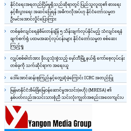
နိုင်ငံရေးအရတည်ငြိမ်မှုရှိသည်ဆိုရာတွင် ပြည်သူလူထု၏ စားရေး
နှင့်စီးပွားရေး အဆင်ပြေရန် အဓိကလိုအပ်ဟု နိုင်ငံတော်သမ္မတ
ဦးမင်းအောင်လှိုင်ပြောကြား
တစ်နှစ်လျင်ရေနံစိမ်းတန်ချိန် ၅ သိန်းချက်လုပ်နိုင်မည့် သံလျင်ရေနံ
ချက်စက်ရုံ ပထမအဆင့်လုပ်ငန်းများ နိုင်ငံတော်သမ္မတ စစ်ဆေး
ကြည့်ရှု
လျှပ်စစ်ဓါတ်အား ခိုးယူသုံးစွဲသည့် မှော်ဘီမြို့နယ်ရှိ ကော်စေ့လုပ်ငန်း
တစ်ခုကို သက်ဆိုင်ရာက အရေးယူ
ဒေါ်အောင်ဆန်းစုကြည်နှင့်တွေ့ဆုံခဲ့ကြောင်း ICRC အတည်ပြု
မြန်မာနိုင်ငံအိမ်ခြံမြေဝန်ဆောင်မှုအသင်း(ဗဟို) (MRESA) ၏
နှစ်ပတ်လည်အသင်းသားစုံညီ သင်းလုံးကျွတ်အစည်းအဝေးကျင်းပ