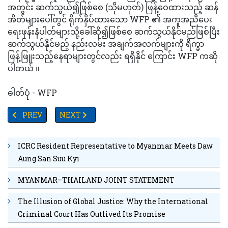
အတွင်း ဆက်သွယ်၍ဖြစ်စေ (သိုမဟုတ်) ဖြန့်ဝေထားသည့် ဆန်
အိတ်များပေါ်တွင် ရိုက်နှိပ်ထားသော WFP ၏ အကူအညီပေး
ရေးဖုန်းနံပါတ်များသို့ခေါ်ဆို၍ဖြစ်စေ ဆက်သွယ်နိုင်မည်ဖြစ်ပြီး
ဆက်သွယ်နိုင်မည့် နည်းလမ်း အချက်အလက်များကို ရိက္ခာ
ဖြန့်ဖြူးသည့်နေရာများတွင်လည်း ရရှိနိုင် ကြောင်း WFP ကဆို
ပါတယ် ။
ဓါတ်ပုံ - WFP
PREVIOUS ARTICLE: ထိုင်းနိုင်ငံ နယ်စပ်ကင်းလှည့်စောင့်ကြည့်ရေးကို ၂၀
NEXT ARTICLE: #TV YANGON TIMES ရဲ့နေ့စဉ်သတင်
PREV
NEXT
ICRC Resident Representative to Myanmar Meets Daw
Aung San Suu Kyi
MYANMAR–THAILAND JOINT STATEMENT
The Illusion of Global Justice: Why the International
Criminal Court Has Outlived Its Promise