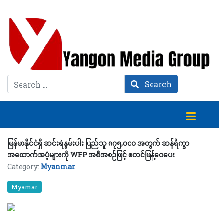
Search
Search
မြန်မာနိုင်ငံရှိ ဆင်းရဲနွမ်းပါး ပြည်သူ ၈၇၅,၀၀၀ အတွက် ဆန်ရိက္ခာ
အထောက်အပံ့များကို WFP အစီအစဉ်ဖြင့် စတင်ဖြန့်ဝေပေး
Category:
Myanmar
Myamar