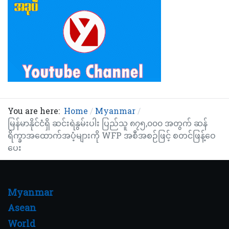
You are here:
Home
Myanmar
မြန်မာနိုင်ငံရှိ ဆင်းရဲနွမ်းပါး ပြည်သူ ၈၇၅,၀၀၀ အတွက် ဆန်
ရိက္ခာအထောက်အပံ့များကို WFP အစီအစဉ်ဖြင့် စတင်ဖြန့်ဝေ
ပေး
Myanmar
Asean
World