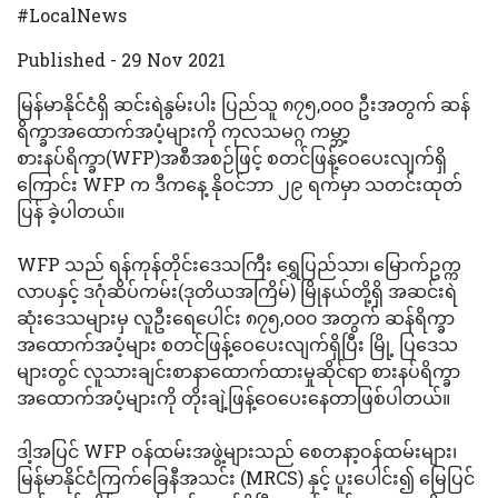
#LocalNews
Published - 29 Nov 2021
မြန်မာနိုင်ငံရှိ ဆင်းရဲနွမ်းပါး ပြည်သူ ၈၇၅,၀၀၀ ဦးအတွက် ဆန်
ရိက္ခာအထောက်အပံ့များကို ကုလသမဂ္ဂ ကမ္ဘာ့
စားနပ်ရိက္ခာ(WFP)အစီအစဉ်ဖြင့် စတင်ဖြန့်ဝေပေးလျက်ရှိ
ကြောင်း WFP က ဒီကနေ့ နိုဝင်ဘာ ၂၉ ရက်မှာ သတင်းထုတ်
ပြန် ခဲ့ပါတယ်။
WFP သည် ရန်ကုန်တိုင်းဒေသကြီး ရွှေပြည်သာ၊ မြောက်ဥက္က
လာပနှင့် ဒဂုံဆိပ်ကမ်း(ဒုတိယအကြိမ်) မြိုနယ်တို့ရှိ အဆင်းရဲ
ဆုံးဒေသများမှ လူဦးရေပေါင်း ၈၇၅,၀၀၀ အတွက် ဆန်ရိက္ခာ
အထောက်အပံ့များ စတင်ဖြန့်ဝေပေးလျက်ရှိပြီး မြို့ ပြဒေသ
များတွင် လူသားချင်းစာနာထောက်ထားမှုဆိုင်ရာ စားနပ်ရိက္ခာ
အထောက်အပံ့များကို တိုးချဲ့ဖြန့်ဝေပေးနေတာဖြစ်ပါတယ်။
ဒါ့အပြင် WFP ဝန်ထမ်းအဖွဲ့များသည် စေတနာ့ဝန်ထမ်းများ၊
မြန်မာနိုင်ငံကြက်ခြေနီအသင်း (MRCS) နှင့် ပူးပေါင်း၍ မြေပြင်