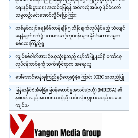
ရေးနှင့်စီးပွားရေး အဆင်ပြေရန် အဓိကလိုအပ်ဟု နိုင်ငံတော်
သမ္မတဦးမင်းအောင်လှိုင်ပြောကြား
တစ်နှစ်လျင်ရေနံစိမ်းတန်ချိန် ၅ သိန်းချက်လုပ်နိုင်မည့် သံလျင်
ရေနံချက်စက်ရုံ ပထမအဆင့်လုပ်ငန်းများ နိုင်ငံတော်သမ္မတ
စစ်ဆေးကြည့်ရှု
လျှပ်စစ်ဓါတ်အား ခိုးယူသုံးစွဲသည့် မှော်ဘီမြို့နယ်ရှိ ကော်စေ့
လုပ်ငန်းတစ်ခုကို သက်ဆိုင်ရာက အရေးယူ
ဒေါ်အောင်ဆန်းစုကြည်နှင့်တွေ့ဆုံခဲ့ကြောင်း ICRC အတည်ပြု
မြန်မာနိုင်ငံအိမ်ခြံမြေဝန်ဆောင်မှုအသင်း(ဗဟို) (MRESA) ၏
နှစ်ပတ်လည်အသင်းသားစုံညီ သင်းလုံးကျွတ်အစည်းအဝေး
ကျင်းပ