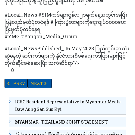
မိုဘိုင်းဖုန်းသုံးစွဲသူ ပြည်သူများထဲမှ သိရပါတယ်။
#Local_News #SIMကဒ်များဇွန်လ၂၁ရက်နေ့အတွင်းအပြီး
ပြန်လည်မှတ်ပုံတင်ရန် # ကြားပွဲစားများကိုငွေကျပ်၁၀၀၀ပေး
ပြီးမှတ်ပုံတင်နေရ
#YMG #Yangon_Media_Group
#Local_NewsPublished_ 16 May 2023 ပြည်တွင်းမှာ သုံး
ဆွဲနေတဲ့ ဆင်းကဒ်များကို နိုင်ငံသားစိစစ်ရေးကဒ်ပြားများဖြင့်
တိုက်ဆိုင်စစ်ဆေးပြီး သက်ဆိင်ရာ"/>
0
PREVIOUS ARTICLE: စီးပွားမြှင့်တင်ရေး ရန်ပုံငွေကျပ် (၈) ဘီလီယံအာ
NEXT ARTICLE: SIM ကဒ်များ ဇွန်လ ၂၁ရက်နေ့ အတွင်းအပြီး
PREV
NEXT
ICRC Resident Representative to Myanmar Meets
Daw Aung San Suu Kyi
MYANMAR–THAILAND JOINT STATEMENT
နိုင်ငံရေးအရတည်ငြိမ်မှုရှိသည်ဆိုရာတွင် ပြည်သူလူထု၏ စား