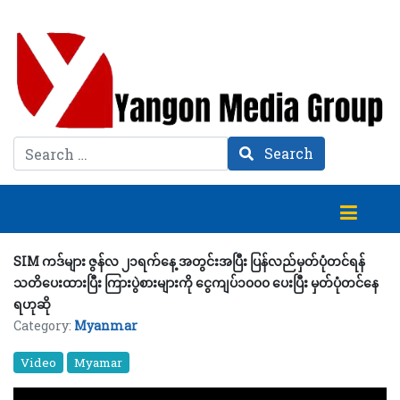
Search
Search
SIM ကဒ်များ ဇွန်လ ၂၁ရက်နေ့ အတွင်းအပြီး ပြန်လည်မှတ်ပုံတင်ရန်
သတိပေးထားပြီး ကြားပွဲစားများကို ငွေကျပ်၁၀၀၀ ပေးပြီး မှတ်ပုံတင်နေ
ရဟုဆို
Category:
Myanmar
Video
Myamar