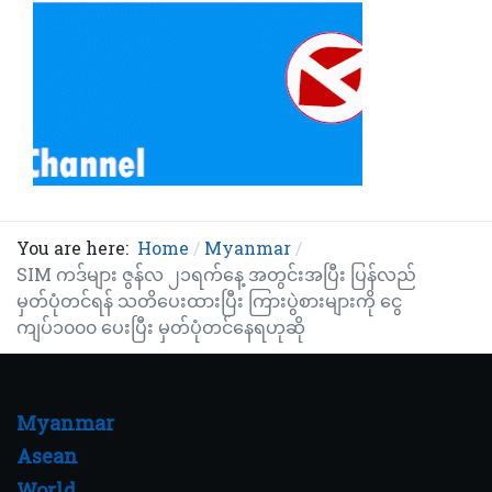
You are here:
Home
Myanmar
SIM ကဒ်များ ဇွန်လ ၂၁ရက်နေ့ အတွင်းအပြီး ပြန်လည်
မှတ်ပုံတင်ရန် သတိပေးထားပြီး ကြားပွဲစားများကို ငွေ
ကျပ်၁၀၀၀ ပေးပြီး မှတ်ပုံတင်နေရဟုဆို
Myanmar
Asean
World