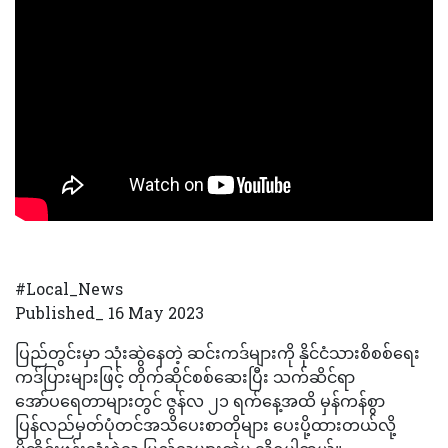
#Local_News
Published_ 16 May 2023
ပြည်တွင်းမှာ သုံးဆွဲနေတဲ့ ဆင်းကဒ်များကို နိုင်ငံသားစိစစ်ရေး
ကဒ်ပြားများဖြင့် တိုက်ဆိုင်စစ်ဆေးပြီး သက်ဆိင်ရာ
အော်ပရေတာများတွင် ဇွန်လ ၂၁ ရက်နေ့အထိ မှန်ကန်စွာ
ပြန်လည်မှတ်ပုံတင်အသိပေးစာတိုများ ပေးပို့ထားတယ်လို့