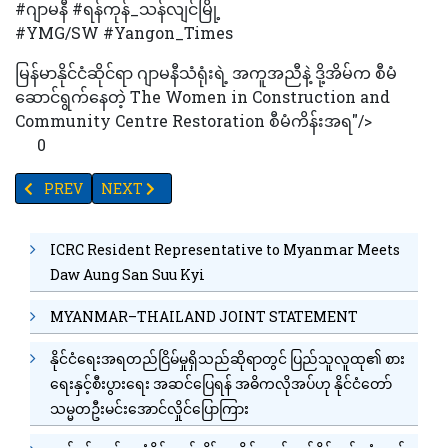
#ဂျာမနီ #ရန်ကုန်_သန်လျင်မြို့
#YMG/SW #Yangon_Times
မြန်မာနိုင်ငံဆိုင်ရာ ဂျာမနီသံရုံးရဲ့ အကူအညီနဲ့ ဒို့အိမ်က စီမံ
ဆောင်ရွက်နေတဲ့ The Women in Construction and
Community Centre Restoration စီမံကိန်းအရ"/>
0
PREVIOUS ARTICLE: မန္တလေးငလျင်ကြီးကြောင့် လျှပ်စစ်ကဏ္ဍတွင်ကျပ်သန်
NEXT ARTICLE: TV YANGON TIMES ရဲ့ နေ့စဉ်သတင်းအစ
PREV
NEXT
ICRC Resident Representative to Myanmar Meets
Daw Aung San Suu Kyi
MYANMAR–THAILAND JOINT STATEMENT
နိုင်ငံရေးအရတည်ငြိမ်မှုရှိသည်ဆိုရာတွင် ပြည်သူလူထု၏ စား
ရေးနှင့်စီးပွားရေး အဆင်ပြေရန် အဓိကလိုအပ်ဟု နိုင်ငံတော်
သမ္မတဦးမင်းအောင်လှိုင်ပြောကြား