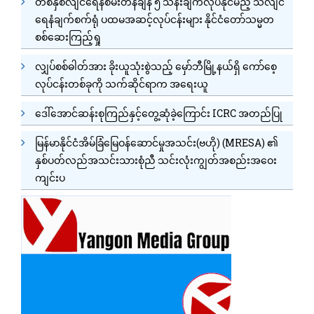
တစ်နှစ်လျင်ရေနံစိမ်းတန်ချိန် ၅ သိန်းချက်လုပ်နိုင်မည့် သံလျင်
ရေနံချက်စက်ရုံ ပထမအဆင့်လုပ်ငန်းများ နိုင်ငံတော်သမ္မတ
စစ်ဆေးကြည့်ရှု
လျှပ်စစ်ဓါတ်အား ခိုးယူသုံးစွဲသည့် မှော်ဘီမြို့နယ်ရှိ ကော်စေ့
လုပ်ငန်းတစ်ခုကို သက်ဆိုင်ရာက အရေးယူ
ဒေါ်အောင်ဆန်းစုကြည်နှင့်တွေ့ဆုံခဲ့ကြောင်း ICRC အတည်ပြု
မြန်မာနိုင်ငံအိမ်ခြံမြေဝန်ဆောင်မှုအသင်း(ဗဟို) (MRESA) ၏
နှစ်ပတ်လည်အသင်းသားစုံညီ သင်းလုံးကျွတ်အစည်းအဝေး
ကျင်းပ