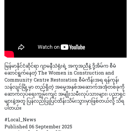
မြန်မာနိုင်ငံဆိုင်ရာ ဂျာမနီသံရုံးရဲ့ အကူအညီနဲ့ ဒို့အိမ်က စီမံ
ဆောင်ရွက်နေတဲ့ The Women in Construction and
Community Centre Restoration စီမံကိန်းအရ ရန်ကုန်၊
သန်လျင်မြို့မှာ တည်ရှိတဲ့ အမွေအနှစ်အဆောက်အအုံတစ်ခုကို
ဆောက်လုပ်ရေးကျွမ်းကျင် အမျိုးသမီးလုပ်သားများ၊ ပညာရှင်
များနဲ့အတူ ပြန်လည်ပြုပြင်ထိန်းသိမ်းသွားမှာဖြစ်တယ်လို့ သိရ
ပါတယ်။
#Local_News
Published 06 September 2025