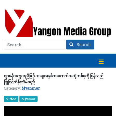
Search
Search
ဂျာမနီအကူအညီဖြင့် အမွေအနှစ်အဆောက်အအုံတစ်ခုကို ပြန်လည်
ပြုပြင်ထိန်းသိမ်းမည်
Category:
Myanmar
Video
Myamar