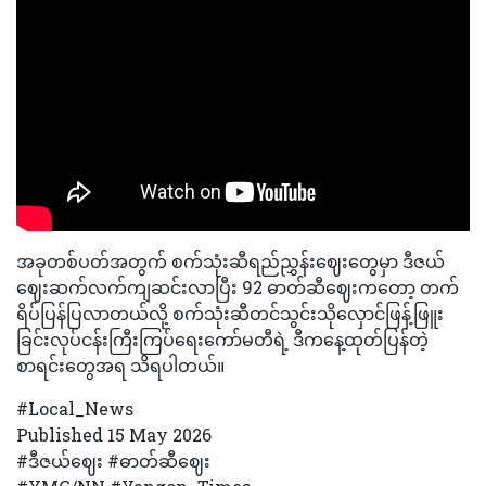
အခုတစ်ပတ်အတွက် စက်သုံးဆီရည်ညွှန်းဈေးတွေမှာ ဒီဇယ်
ဈေးဆက်လက်ကျဆင်းလာပြီး 92 ဓာတ်ဆီဈေးကတော့ တက်
ရိပ်ပြန်ပြလာတယ်လို့ စက်သုံးဆီတင်သွင်းသိုလှောင်ဖြန့်ဖြူး
ခြင်းလုပ်ငန်းကြီးကြပ်ရေးကော်မတီရဲ့ ဒီကနေ့ထုတ်ပြန်တဲ့
စာရင်းတွေအရ သိရပါတယ်။
#Local_News
Published 15 May 2026
#ဒီဇယ်ဈေး #ဓာတ်ဆီဈေး