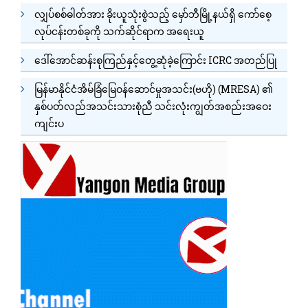
လျှပ်စစ်ဓါတ်အား ခိုးယူသုံးစွဲသည့် မှော်ဘီမြို့နယ်ရှိ ကော်စေ့
လုပ်ငန်းတစ်ခုကို သက်ဆိုင်ရာက အရေးယူ
ဒေါ်အောင်ဆန်းစုကြည်နှင့်တွေ့ဆုံခဲ့ကြောင်း ICRC အတည်ပြု
မြန်မာနိုင်ငံအိမ်ခြံမြေဝန်ဆောင်မှုအသင်း(ဗဟို) (MRESA) ၏
နှစ်ပတ်လည်အသင်းသားစုံညီ သင်းလုံးကျွတ်အစည်းအဝေး
ကျင်းပ