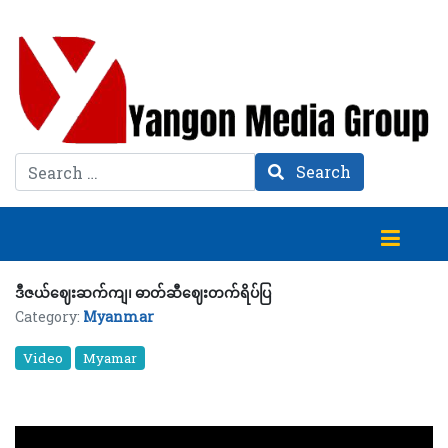
Search
Search
ဒီဇယ်ဈေးဆက်ကျ၊ ဓာတ်ဆီဈေးတက်ရိပ်ပြ
Category:
Myanmar
Video
Myamar