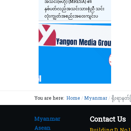
အသင်း(ဗဟို) (MRESA) ၏
နှစ်ပတ်လည်အသင်းသားစုံညီ သင်း
လုံးကျွတ်အစည်းအဝေးကျင်းပ
You are here:
Home
Myanmar
ရိုးရာနတ်
Contact Us
Myanmar
Asean
Building D, No.