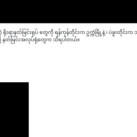
ရာနတ်မြင်းရုပ် တွေကို ရန်ကုန်တိုင်းက ဥက္ကံမြို့နဲ့ ၊ ပဲခူးတိုင်း‌က 
ု့ နတ်မြင်းအလုပ်ရုံတွေက သိရပါတယ်။
‌