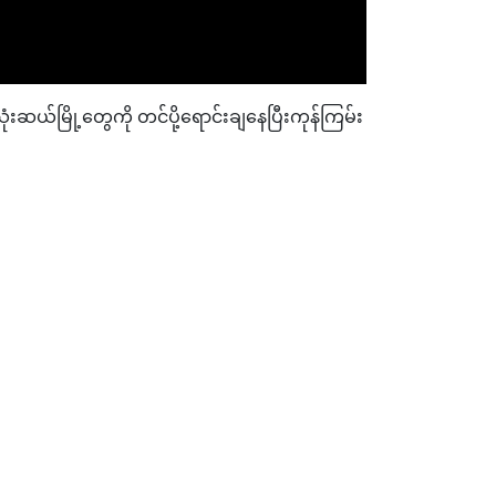
သုံးဆယ်မြို့တွေကို တင်ပို့ရောင်းချနေပြီးကုန်ကြမ်း