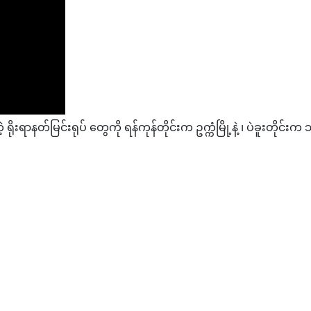
ရာနတ်မြင်းရုပ် တွေကို ရန်ကုန်တိုင်းက ဥက္ကံမြို့နဲ့ ၊ ပဲခူးတိုင်း‌က 
ပ်အတွင်း လုပ်ငန်းများဆောင်ရွက်မှု လှည့်လည်ကြည့်ရှုစစ်ဆေး
များမရှိသည့်အခါ လွှတ်တော်တွင် တပ်မတော်ပါဝင်မှုကို အဆင့်ဆင့် လျှော့ချမ