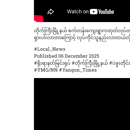
တိုက်ကြီးမြို့နယ် စက်တန်းကျေးရွာကထုတ်လုပ်တဲ့ ရိုး
ရှားပါးလာတာကြောင့် လုပ်ကိုင်သူနည်းလာတယ်လိ
#Local_News
Published 06 December 2025
#ရိုးရာနတ်မြင်းရုပ် #တိုက်ကြီးမြို့နယ် #ပဲခူးတိုင်း
#YMG/NN #Yangon_Times