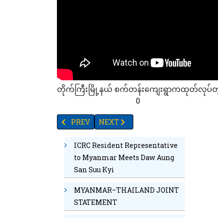
တိုက်ကြီးမြို့နယ် စက်တန်းကျေးရွာကထုတ်လုပ်တဲ့ ရိုး
99
74
6
29
58
49
0
PREVIOUS ARTICLE: ရန်ကုန်အပြည်ပြည်ဆိုင်ရာ လေဆိ
NEXT ARTICLE: တိုင်းရင်းသားလက်နက်ကိုင်
PREV
NEXT
ICRC Resident Representative
to Myanmar Meets Daw Aung
San Suu Kyi
MYANMAR–THAILAND JOINT
STATEMENT