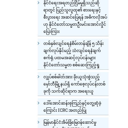
နိုင်ငံရေးအရတည်ငြိမ်မှုရှိသည်ဆို
ရာတွင် ပြည်သူလူထု၏ စားရေးနှင့်
စီးပွားရေး အဆင်ပြေရန် အဓိကလိုအပ်
ဟု နိုင်ငံတော်သမ္မတဦးမင်းအောင်လှိုင်
ပြောကြား
တစ်နှစ်လျင်ရေနံစိမ်းတန်ချိန် ၅ သိန်း
ချက်လုပ်နိုင်မည့် သံလျင်ရေနံချက်
စက်ရုံ ပထမအဆင့်လုပ်ငန်းများ
နိုင်ငံတော်သမ္မတ စစ်ဆေးကြည့်ရှု
လျှပ်စစ်ဓါတ်အား ခိုးယူသုံးစွဲသည့်
မှော်ဘီမြို့နယ်ရှိ ကော်စေ့လုပ်ငန်းတစ်
ခုကို သက်ဆိုင်ရာက အရေးယူ
ဒေါ်အောင်ဆန်းစုကြည်နှင့်တွေ့ဆုံခဲ့
ကြောင်း ICRC အတည်ပြု
မြန်မာနိုင်ငံအိမ်ခြံမြေဝန်ဆောင်မှု