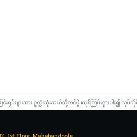
မြင်းရုပ်များအား ဥက္ကံ၊သုံးဆယ်သို့တင်ပို့ ၊ကုန်ကြမ်းရှားပါး၍ လုပ်က
101, 1st Floor, Mahabandoola