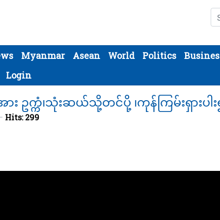
Se
ews
Myanmar
Asean
World
Politics
Busines
Login
းအား ဥက္ကံ၊သုံးဆယ်သို့တင်ပို့ ၊ကုန်ကြမ်းရှား
Hits: 299