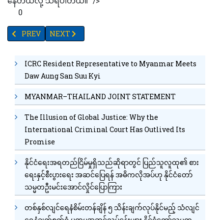
နေတယ်လို့ သိရပါတယ်။ "/>
0
PREVIOUS ARTICLE: ဗီယက်နမ်ဆေးအဖွဲ့ သံဃာတော်နှင့်သီလရှင်(၂၀၀၀
NEXT ARTICLE: TV YANGON TIMES ရဲ့ နေ့စဉ်သတင်းအစ
PREV
NEXT
ICRC Resident Representative to Myanmar Meets
Daw Aung San Suu Kyi
MYANMAR–THAILAND JOINT STATEMENT
The Illusion of Global Justice: Why the
International Criminal Court Has Outlived Its
Promise
နိုင်ငံရေးအရတည်ငြိမ်မှုရှိသည်ဆိုရာတွင် ပြည်သူလူထု၏ စား
ရေးနှင့်စီးပွားရေး အဆင်ပြေရန် အဓိကလိုအပ်ဟု နိုင်ငံတော်
သမ္မတဦးမင်းအောင်လှိုင်ပြောကြား
တစ်နှစ်လျင်ရေနံစိမ်းတန်ချိန် ၅ သိန်းချက်လုပ်နိုင်မည့် သံလျင်
ရေနံချက်စက်ရုံ ပထမအဆင့်လုပ်ငန်းများ နိုင်ငံတော်သမ္မတ