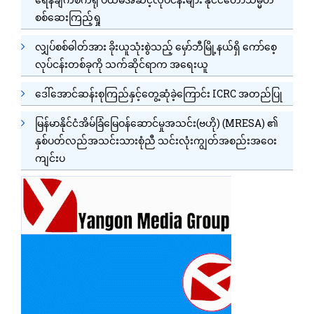
စစ်ဆေးကြည့်ရှု
လျှပ်စစ်ဓါတ်အား ခိုးယူသုံးစွဲသည့် မှော်ဘီမြို့နယ်ရှိ ကော်စေ့
လုပ်ငန်းတစ်ခုကို သက်ဆိုင်ရာက အရေးယူ
ဒေါ်အောင်ဆန်းစုကြည်နှင့်တွေ့ဆုံခဲ့ကြောင်း ICRC အတည်ပြု
မြန်မာနိုင်ငံအိမ်ခြံမြေဝန်ဆောင်မှုအသင်း(ဗဟို) (MRESA) ၏
နှစ်ပတ်လည်အသင်းသားစုံညီ သင်းလုံးကျွတ်အစည်းအဝေး
ကျင်းပ