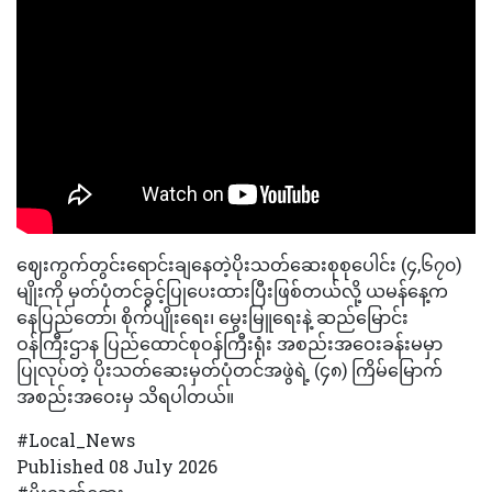
ဈေးကွက်တွင်းရောင်းချနေတဲ့ပိုးသတ်ဆေးစုစုပေါင်း (၄,၆၇၀)
မျိုးကို မှတ်ပုံတင်ခွင့်ပြုပေးထားပြီးဖြစ်တယ်လို့ ယမန်နေ့က
နေပြည်တော်၊ စိုက်ပျိုးရေး၊ မွေးမြူရေးနဲ့ ဆည်မြောင်း
ဝန်ကြီးဌာန ပြည်ထောင်စုဝန်ကြီးရုံး အစည်းအဝေးခန်းမမှာ
ပြုလုပ်တဲ့ ပိုးသတ်ဆေးမှတ်ပုံတင်အဖွဲရဲ့ (၄၈) ကြိမ်မြောက်
အစည်းအဝေးမှ သိရပါတယ်။
#Local_News
Published 08 July 2026