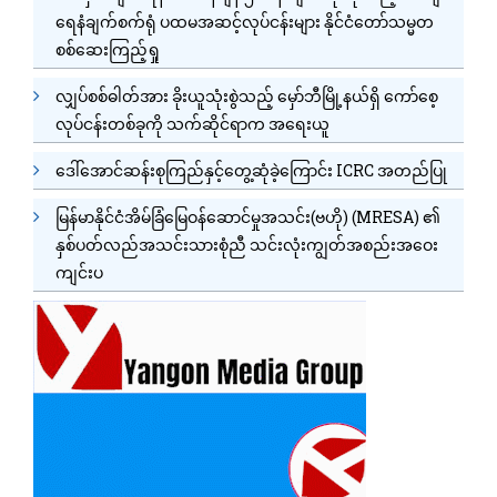
ရေနံချက်စက်ရုံ ပထမအဆင့်လုပ်ငန်းများ နိုင်ငံတော်သမ္မတ
စစ်ဆေးကြည့်ရှု
လျှပ်စစ်ဓါတ်အား ခိုးယူသုံးစွဲသည့် မှော်ဘီမြို့နယ်ရှိ ကော်စေ့
လုပ်ငန်းတစ်ခုကို သက်ဆိုင်ရာက အရေးယူ
ဒေါ်အောင်ဆန်းစုကြည်နှင့်တွေ့ဆုံခဲ့ကြောင်း ICRC အတည်ပြု
မြန်မာနိုင်ငံအိမ်ခြံမြေဝန်ဆောင်မှုအသင်း(ဗဟို) (MRESA) ၏
နှစ်ပတ်လည်အသင်းသားစုံညီ သင်းလုံးကျွတ်အစည်းအဝေး
ကျင်းပ