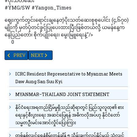
#ပိုးသတ်ဆေး
#YMG/SW #Yangon_Times
ဈေးကွက်တွင်းရောင်းချနေတဲ့ပိုးသတ်ဆေးစုစုပေါင်း (၄,၆၇၀)
မျိုးကို မှတ်ပုံတင်ခွင့်ပြုပေးထားပြီးဖြစ်တယ်လို့ ယမန်နေ့က
နေပြည်တော်၊ စိုက်ပျိုးရေး၊ မွေးမြူရေးနဲ့"/>
0
PREVIOUS ARTICLE: RICE EXPORT ZONE ဧက(၃)သိန်းခွဲအတွက်တစ်
NEXT ARTICLE: "ရာဇာမင်း" ယာဥ်လိုင်းမှနေပြည်တော်မြိ
PREV
NEXT
ICRC Resident Representative to Myanmar Meets
Daw Aung San Suu Kyi
MYANMAR–THAILAND JOINT STATEMENT
နိုင်ငံရေးအရတည်ငြိမ်မှုရှိသည်ဆိုရာတွင် ပြည်သူလူထု၏ စား
ရေးနှင့်စီးပွားရေး အဆင်ပြေရန် အဓိကလိုအပ်ဟု နိုင်ငံတော်
သမ္မတဦးမင်းအောင်လှိုင်ပြောကြား
တစ်နှစ်လျင်ရေနံစိမ်းတန်ချိန် ၅ သိန်းချက်လုပ်နိုင်မည့် သံလျင်