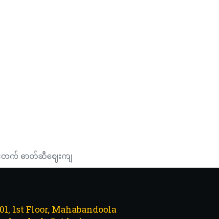
းတက် ဓာတ်ဆီဈေးကျ
101, 1st Floor, Mahabandoola