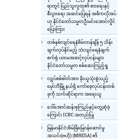
ရာတွင် ပြည်သူလူထု၏ စားရေးနှင့်
စီးပွားရေး အဆင်ပြေရန် အဓိကလိုအပ်
ဟု နိုင်ငံတော်သမ္မတဦးမင်းအောင်လှိုင်
ပြောကြား
တစ်နှစ်လျင်ရေနံစိမ်းတန်ချိန် ၅ သိန်း
ချက်လုပ်နိုင်မည့် သံလျင်ရေနံချက်
စက်ရုံ ပထမအဆင့်လုပ်ငန်းများ
နိုင်ငံတော်သမ္မတ စစ်ဆေးကြည့်ရှု
လျှပ်စစ်ဓါတ်အား ခိုးယူသုံးစွဲသည့်
မှော်ဘီမြို့နယ်ရှိ ကော်စေ့လုပ်ငန်းတစ်
ခုကို သက်ဆိုင်ရာက အရေးယူ
ဒေါ်အောင်ဆန်းစုကြည်နှင့်တွေ့ဆုံခဲ့
ကြောင်း ICRC အတည်ပြု
မြန်မာနိုင်ငံအိမ်ခြံမြေဝန်ဆောင်မှု
အသင်း(ဗဟို) (MRESA) ၏