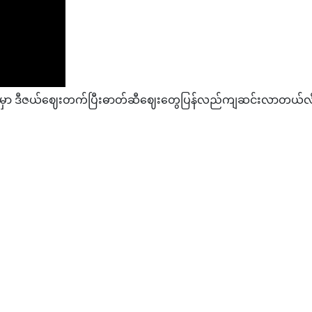
ာ ဒီဇယ်ဈေးတက်ပြီးဓာတ်ဆီဈေးတွေပြန်လည်ကျဆင်းလာတယ်လို့ စက်သ
င့် (ရနောင်း-ကော့သောင်း-ရန်ကုန်) သို့ ကမ်းရိုးတန်း ဆိပ်ကမ်းမှ ကွန်တိန်
ြိုတင်မဲပေးရန် ပုံစံ(၁၅)လက်ခံမည့် ရက်ထပ်တိုး