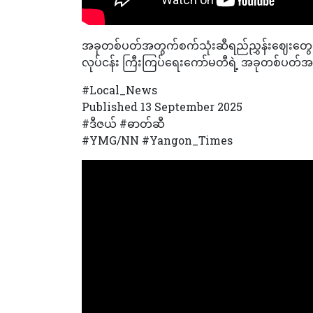
အခုတစ်ပတ်အတွက်စက်သုံးဆီရည်ညွှန်းဈေးတွေမှ
လုပ်ငန်း ကြီးကြပ်ရေးကော်မတီရဲ့ အခုတစ်ပတ
#Local_News
Published 13 September 2025
#ဒီဇယ် #ဓာတ်ဆီ
#YMG/NN #Yangon_Times