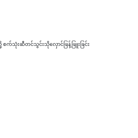
ုံးဆီတင်သွင်းသိုလှောင်ဖြန့်ဖြူးခြင်း
နာစနစ်ဖြင့် ဆောင်ရွက်ရမည်