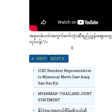
အခုတစ်ပတ်အတွက်စက်သုံးဆီရည်ညွှန်းဈေးတွေမှ
လုပ်ငန်း"/>
88
32
50
67
95
64
0
PREVIOUS ARTICLE: (ရန်ကုန် - ကော့သောင်း-ရနောင်း) နှ
NEXT ARTICLE: ထိုင်းရောက်မြန်မာများ က
PREV
NEXT
ICRC Resident Representative
to Myanmar Meets Daw Aung
San Suu Kyi
MYANMAR–THAILAND JOINT
STATEMENT
နိုင်ငံရေးအရတည်ငြိမ်မှုရှိသည်ဆို