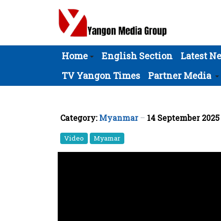
Home
English Section
Latest N
TV Yangon Times
Partner Media
Category:
Myanmar
14 September 202
Video
Myamar