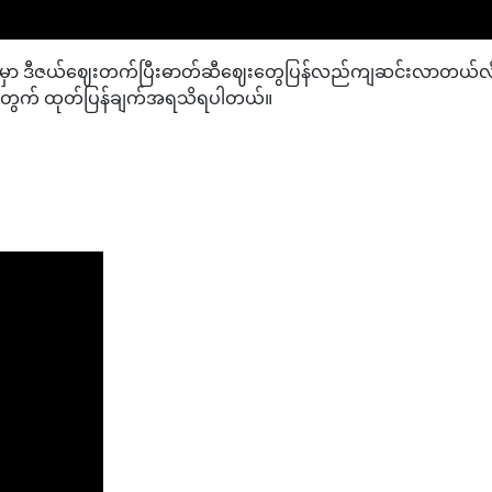
ာ ဒီဇယ်ဈေးတက်ပြီးဓာတ်ဆီဈေးတွေပြန်လည်ကျဆင်းလာတယ်လို့ စက်သ
်အတွက် ထုတ်ပြန်ချက်အရသိရပါတယ်။