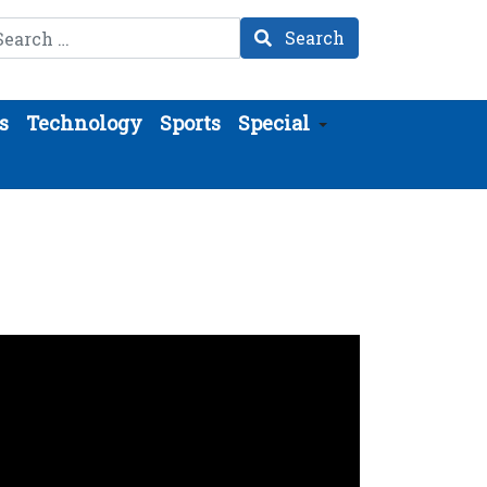
arch
Search
s
Technology
Sports
Special