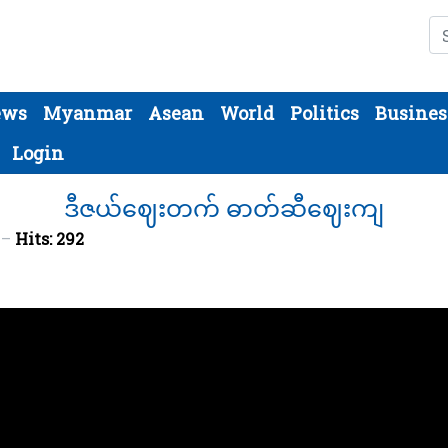
Se
ews
Myanmar
Asean
World
Politics
Busines
Login
ဒီဇယ်ဈေးတက် ဓာတ်ဆီဈေးကျ
5
Hits: 292