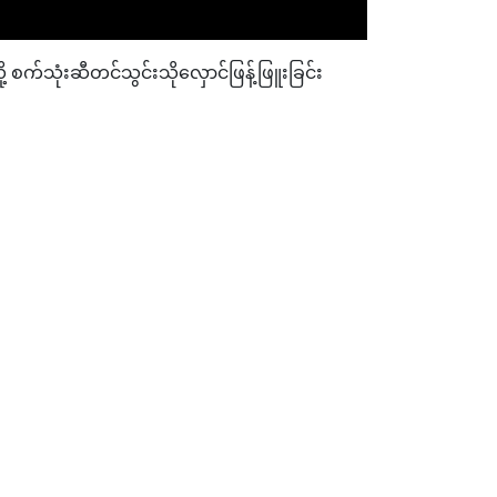
ုံးဆီတင်သွင်းသိုလှောင်ဖြန့်ဖြူးခြင်း