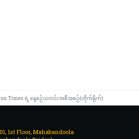
n Times ရဲ့ နေ့စဉ်သတင်းအစီအစဉ်(တိုက်ရိုက်)
101, 1st Floor, Mahabandoola