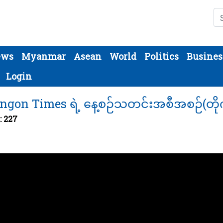
Se
ews
Myanmar
Asean
World
Politics
Busines
Login
gon Times ရဲ့ နေ့စဉ်သတင်းအစီအစဉ်(တိုက
: 227