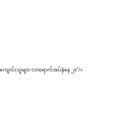
ျောင်းသူများ လာရောက်အပ်နှံနေ ‌‎၂။"/>
ကောင်းစွာ ပူးပေါင်းဆောင်ရွက်သွားမည်ဟု တရုတ်သံအမတ်ကြီး MS. MA JIA ပြေ