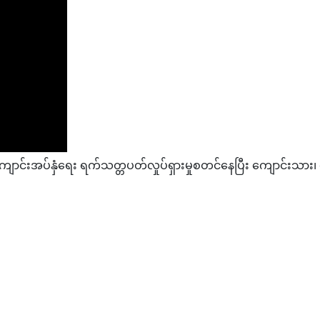
်းအပ်နှံရေး ရက်သတ္တပတ်လှုပ်ရှားမှုစတင်နေပြီး ကျောင်းသား၊ က
့ အာလူးအအေးခန်းဖွင့်လှစ်
ာဝဓာတ်ငွေ့၊ကုန်သွယ်မှုနှင့်ရင်းနှီးမြှပ်နှံမှု နယ်ပယ်အသစ်များတွင် အား