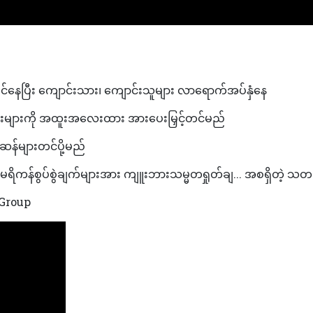
တင်နေပြီး ကျောင်းသား၊ ကျောင်းသူများ လာရောက်အပ်နှံနေ
ငန်းများကို အထူးအလေးထား အားပေးမြှင့်တင်မည်
နှင့်ဆန်များတင်ပို့မည်
ရိကန်စွပ်စွဲချက်များအား ကျူးဘားသမ္မတရှုတ်ချ... အစရှိတဲ့ သ
Group