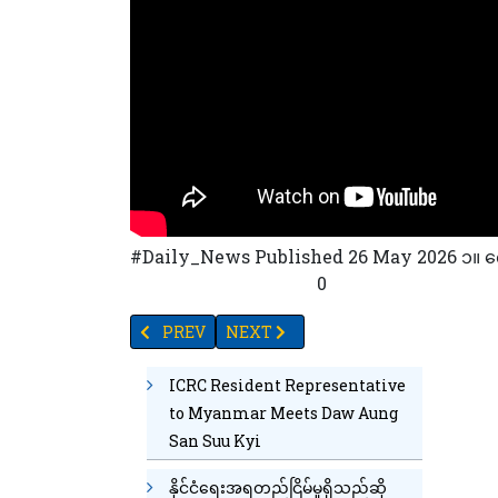
#Daily_News Published 26 May 2026 ၁။‌ ကျောင
52
49
57
97
56
19
0
PREVIOUS ARTICLE: ကလောမြို့နယ်တွင် တန်(၇၀၀)ဆံ
NEXT ARTICLE: လျှပ်စစ်မီး၊ရေနံနှင့်သဘ
PREV
NEXT
ICRC Resident Representative
to Myanmar Meets Daw Aung
San Suu Kyi
နိုင်ငံရေးအရတည်ငြိမ်မှုရှိသည်ဆို