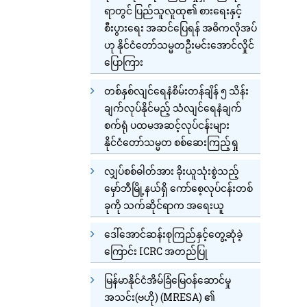
ရာတွင် ပြည်သူလူထု၏ စားရေးနှင့်
စီးပွားရေး အဆင်ပြေရန် အဓိကလိုအပ်
ဟု နိုင်ငံတော်သမ္မတဦးမင်းအောင်လှိုင်
ပြောကြား
တစ်နှစ်လျင်ရေနံစိမ်းတန်ချိန် ၅ သိန်း
ချက်လုပ်နိုင်မည့် သံလျင်ရေနံချက်
စက်ရုံ ပထမအဆင့်လုပ်ငန်းများ
နိုင်ငံတော်သမ္မတ စစ်ဆေးကြည့်ရှု
လျှပ်စစ်ဓါတ်အား ခိုးယူသုံးစွဲသည့်
မှော်ဘီမြို့နယ်ရှိ ကော်စေ့လုပ်ငန်းတစ်
ခုကို သက်ဆိုင်ရာက အရေးယူ
ဒေါ်အောင်ဆန်းစုကြည်နှင့်တွေ့ဆုံခဲ့
ကြောင်း ICRC အတည်ပြု
မြန်မာနိုင်ငံအိမ်ခြံမြေဝန်ဆောင်မှု
အသင်း(ဗဟို) (MRESA) ၏