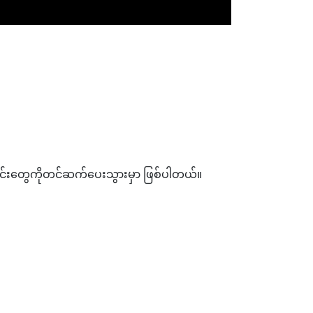
တင်းတွေကိုတင်ဆက်ပေးသွားမှာ ဖြစ်ပါတယ်။