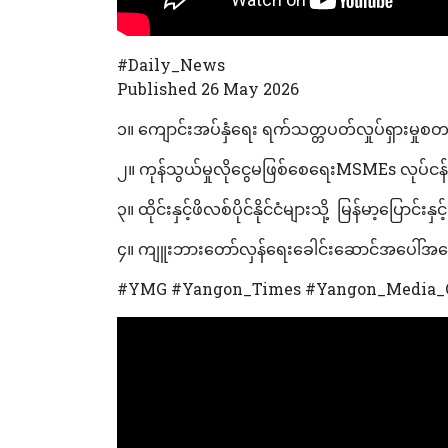
#Daily_News
Published 26 May 2026
၁။‌ ကျောင်းအပ်နှံရေး ရက်သတ္တပတ်လှုပ်ရှားမှုစ
‌‎၂။ ‌ကုန်သွယ်မှုလိုငွေမဖြစ်စေရေးMSMEs လုပ်
၃။‌‌‎ ထိုင်းနှင့်ဖိလစ်ပိုင်နိုင်ငံများသို့ မြန်မာ့ပြောင်း
၄။‎ ကျူးဘားတော်လှန်ရေးခေါင်းဆောင်အပေါ်အမေ
#YMG #Yangon_Times #Yangon_Media_