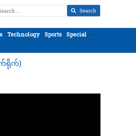
arch
Search
s
Technology
Sports
Special
်ရိုက်)