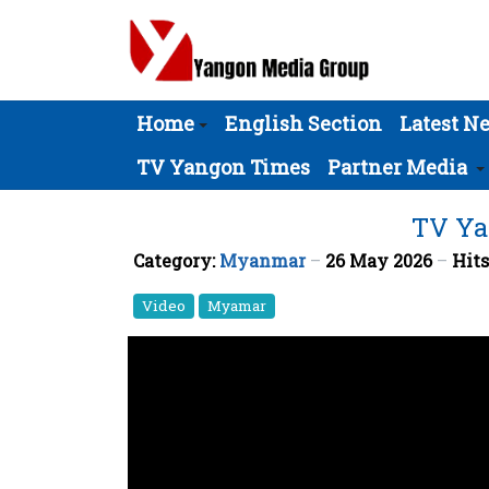
Home
English Section
Latest N
TV Yangon Times
Partner Media
TV Yan
Category:
Myanmar
26 May 2026
Hits
Video
Myamar