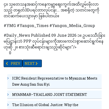
၄။‎ ‌‌‌‌‌‌‌‌‌သုတေသနအဆင့်ကနေကမ္ဘာ့ဈေးကွက်အထိလွှမ်းမိုးလာ
သည့် တရုတ်3Dပရင်တာလုပ်ငန်း... အစရှိတဲ့ သတင်းတွေကို
တင်ဆက်ပေးသွားမှာ ဖြစ်ပါတယ်။
#YMG #Yangon_Times #Yangon_Media_Group
#Daily_News Published 09 June 2026 ၁။‌ ဥပဒေသီးခြား
မပြဋ္ဌာန်းဘဲ PPP လုပ်ငန်းများကိုအားကောင်းစွာဆောင်ရွက်နေ
ဟုဆို ‌‎၂။ ‌‌‌‌စားသုံးဆီရောင်းချသည့်ဆိုင်များ"/>
0
PREVIOUS ARTICLE: နိုင်ငံတော်၏ စီးပွားရေး၊ ပညာရေးကဏ္ဍများ မြှင့
NEXT ARTICLE: ရန်ကုန်၌ ကျင်းပမည့် 10TH AGRI TECH M
PREV
NEXT
ICRC Resident Representative to Myanmar Meets
Daw Aung San Suu Kyi
MYANMAR–THAILAND JOINT STATEMENT
The Illusion of Global Justice: Why the