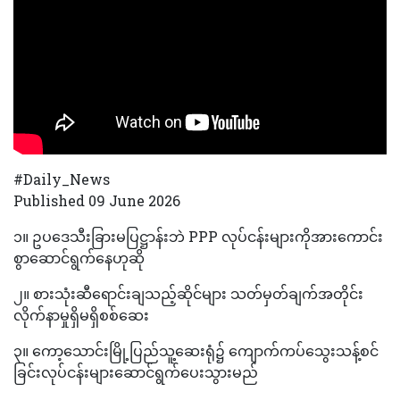
#Daily_News
Published 09 June 2026
၁။‌ ဥပဒေသီးခြားမပြဋ္ဌာန်းဘဲ PPP လုပ်ငန်းများကိုအားကောင်း
စွာဆောင်ရွက်နေဟုဆို
‌‎၂။ ‌‌‌‌စားသုံးဆီရောင်းချသည့်ဆိုင်များ သတ်မှတ်ချက်အတိုင်း
လိုက်နာမှုရှိမရှိစစ်ဆေး
‎၃။‌‌‎ ကော့သောင်းမြို့ပြည်သူ့ဆေးရုံ၌ ကျောက်ကပ်သွေးသန့်စင်
ခြင်းလုပ်ငန်းများဆောင်ရွက်‌ပေးသွားမည်