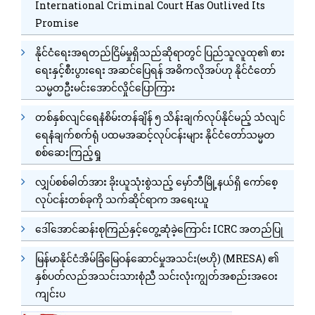
International Criminal Court Has Outlived Its
Promise
နိုင်ငံရေးအရတည်ငြိမ်မှုရှိသည်ဆိုရာတွင် ပြည်သူလူထု၏ စား
ရေးနှင့်စီးပွားရေး အဆင်ပြေရန် အဓိကလိုအပ်ဟု နိုင်ငံတော်
သမ္မတဦးမင်းအောင်လှိုင်ပြောကြား
တစ်နှစ်လျင်ရေနံစိမ်းတန်ချိန် ၅ သိန်းချက်လုပ်နိုင်မည့် သံလျင်
ရေနံချက်စက်ရုံ ပထမအဆင့်လုပ်ငန်းများ နိုင်ငံတော်သမ္မတ
စစ်ဆေးကြည့်ရှု
လျှပ်စစ်ဓါတ်အား ခိုးယူသုံးစွဲသည့် မှော်ဘီမြို့နယ်ရှိ ကော်စေ့
လုပ်ငန်းတစ်ခုကို သက်ဆိုင်ရာက အရေးယူ
ဒေါ်အောင်ဆန်းစုကြည်နှင့်တွေ့ဆုံခဲ့ကြောင်း ICRC အတည်ပြု
မြန်မာနိုင်ငံအိမ်ခြံမြေဝန်ဆောင်မှုအသင်း(ဗဟို) (MRESA) ၏
နှစ်ပတ်လည်အသင်းသားစုံညီ သင်းလုံးကျွတ်အစည်းအဝေး
ကျင်းပ