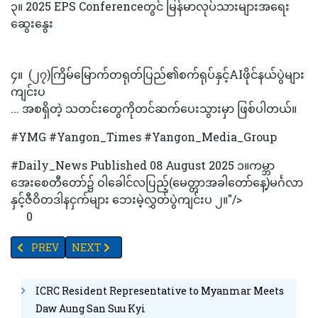
၃။ ‌‎2025 EPS Conferenceတွင် မြန်မာလုပ်သားများအရေး
ဆွေးနွေး
၄။ ‎ ‎‎(၂၇)ကြိမ်မြောက်တရုတ်ပြည်၏စက်ရုပ်နှင့်AIဖိုင်နယ်ပွဲများ
ကျင်းပ
... အစရှိတဲ့ သတင်းတွေကိုတင်ဆက်ပေးသွားမှာ ဖြစ်ပါတယ်။
#YMG #Yangon_Times #Yangon_Media_Group
#Daily_News Published 08 August 2025 ၁။‎‎‎‎ကမ္ဘာ
အေးစေတီတော်၌ ဝါခေါင်လပြည့်(မေတ္တာအခါတော်နေ့)မင်္ဂလာ
နှင့်ဇီဝိတဒါနငှက်များ ဘေးမဲ့လွှတ်ပွဲကျင်းပ‎ ‎၂။"/>
0
PREVIOUS ARTICLE: ဓာတ်ဆီဈေးတက်ပြီးဒီဇယ်ဈေးအနည်းငယ်ကျ
NEXT ARTICLE: ဘားအံမြို့နယ်၌ ကန်ဒေါ်လာသန်း(၇၀)ကျော်
PREV
NEXT
ICRC Resident Representative to Myanmar Meets
Daw Aung San Suu Kyi