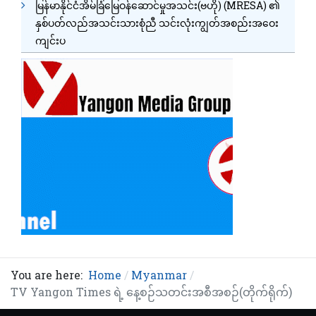
မြန်မာနိုင်ငံအိမ်ခြံမြေဝန်ဆောင်မှုအသင်း(ဗဟို) (MRESA) ၏
နှစ်ပတ်လည်အသင်းသားစုံညီ သင်းလုံးကျွတ်အစည်းအဝေး
ကျင်းပ
You are here:
Home
Myanmar
TV Yangon Times ရဲ့ နေ့စဉ်သတင်းအစီအစဉ်(တိုက်ရိုက်)