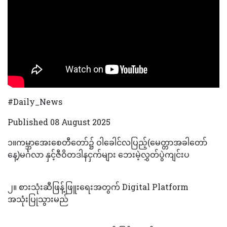
#Daily_News
Published 08 August 2025
၁။‎‎‎‎ကမ္ဘာအေးစေတီတော်၌ ဝါခေါင်လပြည့်(မေတ္တာအခါတော်
နေ့)မင်္ဂလာ နှင့်ဇီဝိတဒါနငှက်များ ဘေးမဲ့လွှတ်ပွဲကျင်းပ
‎၂။ ‌‎စားသုံးဆီဖြန့်ဖြူးရေးအတွက် Digital Platform
အသုံးပြုသွားမည်