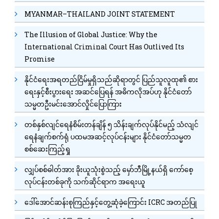
MYANMAR–THAILAND JOINT STATEMENT
The Illusion of Global Justice: Why the
International Criminal Court Has Outlived Its
Promise
နိုင်ငံရေးအရတည်ငြိမ်မှုရှိသည်ဆိုရာတွင် ပြည်သူလူထု၏ စား
ရေးနှင့်စီးပွားရေး အဆင်ပြေရန် အဓိကလိုအပ်ဟု နိုင်ငံတော်
သမ္မတဦးမင်းအောင်လှိုင်ပြောကြား
တစ်နှစ်လျင်ရေနံစိမ်းတန်ချိန် ၅ သိန်းချက်လုပ်နိုင်မည့် သံလျင်
ရေနံချက်စက်ရုံ ပထမအဆင့်လုပ်ငန်းများ နိုင်ငံတော်သမ္မတ
စစ်ဆေးကြည့်ရှု
လျှပ်စစ်ဓါတ်အား ခိုးယူသုံးစွဲသည့် မှော်ဘီမြို့နယ်ရှိ ကော်စေ့
လုပ်ငန်းတစ်ခုကို သက်ဆိုင်ရာက အရေးယူ
ဒေါ်အောင်ဆန်းစုကြည်နှင့်တွေ့ဆုံခဲ့ကြောင်း ICRC အတည်ပြု