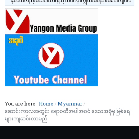
နှစ်ပတ်လည်အသင်းသားစုံညီ သင်းလုံးကျွတ်အစည်းအဝေးကျင်းပ
You are here:
Home
Myanmar
ဆောင်းကာလအတွင်း ဧရာဝတီအပါအဝင် ဒေသအစုံမှမြစ်ရေ
များကျဆင်းလာမည်