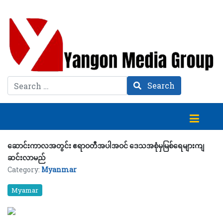
Search
Search
ဆောင်းကာလအတွင်း ဧရာဝတီအပါအဝင် ဒေသအစုံမှမြစ်ရေများကျ
ဆင်းလာမည်
Category:
Myanmar
Myamar