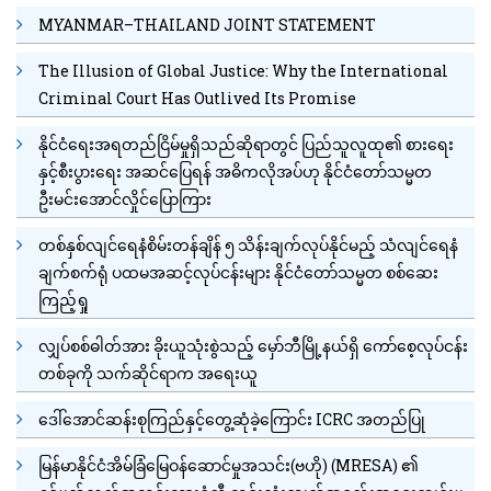
MYANMAR–THAILAND JOINT STATEMENT
The Illusion of Global Justice: Why the International
Criminal Court Has Outlived Its Promise
နိုင်ငံရေးအရတည်ငြိမ်မှုရှိသည်ဆိုရာတွင် ပြည်သူလူထု၏ စားရေး
နှင့်စီးပွားရေး အဆင်ပြေရန် အဓိကလိုအပ်ဟု နိုင်ငံတော်သမ္မတ
ဦးမင်းအောင်လှိုင်ပြောကြား
တစ်နှစ်လျင်ရေနံစိမ်းတန်ချိန် ၅ သိန်းချက်လုပ်နိုင်မည့် သံလျင်ရေနံ
ချက်စက်ရုံ ပထမအဆင့်လုပ်ငန်းများ နိုင်ငံတော်သမ္မတ စစ်ဆေး
ကြည့်ရှု
လျှပ်စစ်ဓါတ်အား ခိုးယူသုံးစွဲသည့် မှော်ဘီမြို့နယ်ရှိ ကော်စေ့လုပ်ငန်း
တစ်ခုကို သက်ဆိုင်ရာက အရေးယူ
ဒေါ်အောင်ဆန်းစုကြည်နှင့်တွေ့ဆုံခဲ့ကြောင်း ICRC အတည်ပြု
မြန်မာနိုင်ငံအိမ်ခြံမြေဝန်ဆောင်မှုအသင်း(ဗဟို) (MRESA) ၏