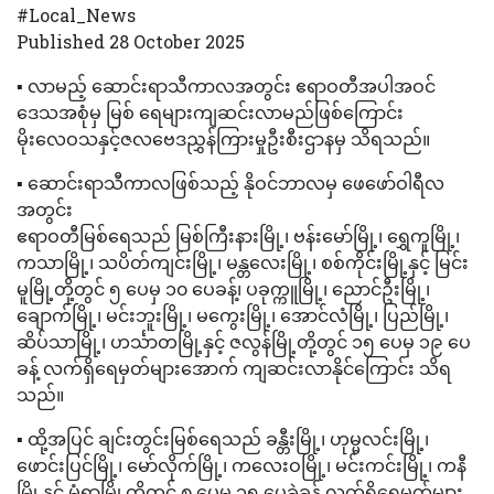
#Local_News
Published 28 October 2025
▪️ လာမည့် ဆောင်းရာသီကာလအတွင်း ဧရာဝတီအပါအဝင်
ဒေသအစုံမှ မြစ် ရေများကျဆင်းလာမည်ဖြစ်ကြောင်း
မိုးလေဝသနှင့်ဇလဗေဒညွှန်ကြားမှုဦးစီးဌာနမှ သိရသည်။
▪️ ဆောင်းရာသီကာလဖြစ်သည့် နိုဝင်ဘာလမှ ဖေဖော်ဝါရီလ
အတွင်း
ဧရာဝတီမြစ်ရေသည် မြစ်ကြီးနားမြို့၊ ဗန်းမော်မြို့၊ ရွှေကူမြို့၊
ကသာမြို့၊ သပိတ်ကျင်းမြို့၊ မန္တလေးမြို့၊ စစ်ကိုင်းမြို့နှင့် မြင်း
မူမြို့တို့တွင် ၅ ပေမှ ၁၀ ပေခန့်၊ ပခုက္ကူမြို့၊ ညောင်ဦးမြို့၊
ချောက်မြို့၊ မင်းဘူးမြို့၊ မကွေးမြို့၊ အောင်လံမြို့၊ ပြည်မြို့၊
ဆိပ်သာမြို့၊ ဟင်္သာတမြို့နှင့် ဇလွန်မြို့တို့တွင် ၁၅ ပေမှ ၁၉ ပေ
ခန့် လက်ရှိရေမှတ်များအောက် ကျဆင်းလာနိုင်ကြောင်း သိရ
သည်။
▪️ ထို့အပြင် ချင်းတွင်းမြစ်ရေသည် ခန္တီးမြို့၊ ဟုမ္မလင်းမြို့၊
ဖောင်းပြင်မြို့၊ မော်လိုက်မြို့၊ ကလေးဝမြို့၊ မင်းကင်းမြို့၊ ကနီ
မြို့နှင့် မုံရွာမြို့တို့တွင် ၈ ပေမှ ၁၅ ပေခွဲခန့် လက်ရှိရေမှတ်များ