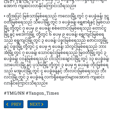
အောက် ကျဆင်းလာနိုင်ကြောင်းသိရသည်။
▪️ ထို့အပြင် မြစ်သာမြစ်ရေသည် ကလေးမြို့တွင် ၇ ပေခွဲခန့်၊ ဒုဋ္ဌ
ဝတီမြစ်ရေသည် သီပေါမြို့တွင် ၁ ပေခွဲခန့်၊ ရွှေစာရံနှင့် မြစ်ငယ်
မြို့တို့တွင် ၇ ပေမှ ၉ ပေခန့်၊ စစ်တောင်းမြစ်ရေသည် တောင်ငူ
မြို့နှင့် မဒေါက်မြို့ တို့တွင် ၆ ပေမှ ၉ ပေခန့်၊ ရွှေကျင်မြစ်ရေ
သည် ရွှေကျင်မြို့တွင် ၃ ပေခန့်၊ ပဲခူးမြစ်ရေသည် ဇောင်းတူမြို့
နှင့် ပဲခူးမြို့တို့တွင် ၄ ပေမှ ၅ ပေခန့်၊ သံလွင်မြစ်ရေသည် ဘား
အံမြို့တွင် ၇ ပေခန့်၊ သောင်ရင်းမြစ်ရေသည် မြဝတီမြို့တွင် ၃
ပေခွဲခန့်၊ ငဝန်မြစ်ရေသည် ငါးသိုင်းချောင်းမြို့တွင် ၁၃ ပေခွဲခန့်၊
သာပေါင်းမြို့နှင့် ပုသိမ်မြို့တို့တွင် ၃ ပေမှ ၅ ပေခန့်၊ တိုးမြစ်ရေ
သည် မအူပင်မြို့တွင် ၄ ပေခွဲခန့်နှင့် ဘီးလင်းမြစ်ရေသည် ဘီး
လင်းမြို့တွင် ၃ ပေခွဲခန့် လက်ရှိရေမှတ်များအောက် ကျဆင်း
လာနိုင်ကြောင်းသိရသည်။
#YMG/NN #Yangon_Times
PREVIOUS ARTICLE: တရားမဝင်စက်သုံးဆီ သယ်ယူဖြန့် ဖြူးရောင်းချမှ
NEXT ARTICLE: ရွေးကောက်ပွဲအသုံးစရိတ်များ တိုးမြင
PREV
NEXT