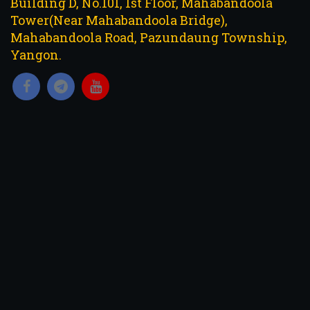
Building D, No.101, 1st Floor, Mahabandoola
Tower(Near Mahabandoola Bridge),
Mahabandoola Road, Pazundaung Township,
Yangon.