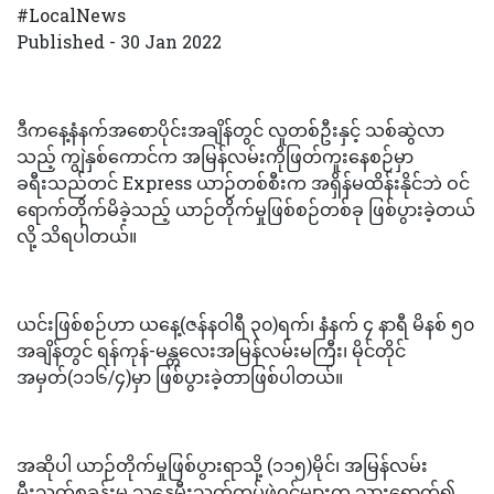
#LocalNews
Published - 30 Jan 2022
ဒီကနေ့နံနက်အစောပိုင်းအချိန်တွင် လူတစ်ဦးနှင့် သစ်ဆွဲလာ
သည့် ကျွဲနှစ်ကောင်က အမြန်လမ်းကိုဖြတ်ကူးနေစဉ်မှာ
ခရီးသည်တင် Express ယာဉ်တစ်စီးက အရှိန်မထိန်းနိုင်ဘဲ ဝင်
ရောက်တိုက်မိခဲ့သည့် ယာဉ်တိုက်မှုဖြစ်စဉ်တစ်ခု ဖြစ်ပွားခဲ့တယ်
လို့ သိရပါတယ်။
ယင်းဖြစ်စဉ်ဟာ ယနေ့(ဇန်နဝါရီ ၃၀)ရက်၊ နံနက် ၄ နာရီ မိနစ် ၅၀
အချိန်တွင် ရန်ကုန်-မန္တလေးအမြန်လမ်းမကြီး၊ မိုင်တိုင်
အမှတ်(၁၁၆/၄)မှာ ဖြစ်ပွားခဲ့တာဖြစ်ပါတယ်။
အဆိုပါ ယာဉ်တိုက်မှုဖြစ်ပွားရာသို့ (၁၁၅)မိုင်၊ အမြန်လမ်း
မီးသတ်စခန်းမှ သန္ဓေမီးသတ်တပ်ဖွဲ့ဝင်များက သွားရောက်၍