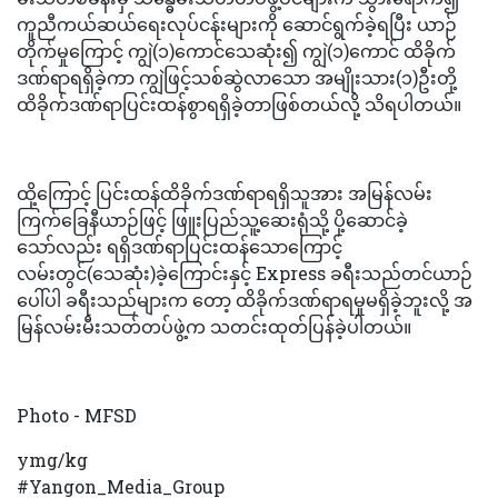
ကူညီကယ်ဆယ်ရေးလုပ်ငန်းများကို ဆောင်ရွက်ခဲ့ရပြီး ယာဉ်
တိုက်မှုကြောင့် ကျွဲ(၁)ကောင်သေဆုံး၍ ကျွဲ(၁)ကောင် ထိခိုက်
ဒဏ်ရာရရှိခဲ့ကာ ကျွဲဖြင့်သစ်ဆွဲလာသော အမျိုးသား(၁)ဦးတို့
ထိခိုက်ဒဏ်ရာပြင်းထန်စွာရရှိခဲ့တာဖြစ်တယ်လို့ သိရပါတယ်။
ထို့ကြောင့် ပြင်းထန်ထိခိုက်ဒဏ်ရာရရှိသူအား အမြန်လမ်း
ကြက်ခြေနီယာဉ်ဖြင့် ဖြူးပြည်သူ့ဆေးရုံသို့ ပို့ဆောင်ခဲ့
သော်လည်း ရရှိဒဏ်ရာပြင်းထန်သောကြောင့်
လမ်းတွင်(သေဆုံး)ခဲ့ကြောင်းနှင့် Express ခရီးသည်တင်ယာဉ်
ပေါ်ပါ ခရီးသည်များက တော့ ထိခိုက်ဒဏ်ရာရမှုမရှိခဲ့ဘူးလို့ အ
မြန်လမ်းမီးသတ်တပ်ဖွဲ့က သတင်းထုတ်ပြန်ခဲ့ပါတယ်။
Photo - MFSD
ymg/kg
#Yangon_Media_Group