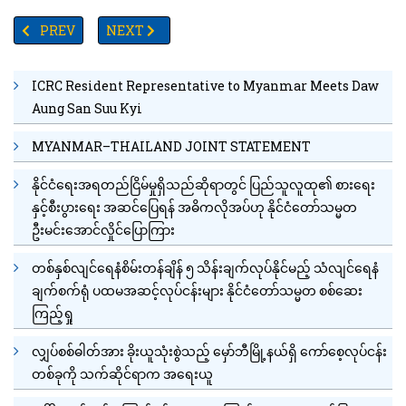
PREVIOUS ARTICLE: မြန်မာနိုင်ငံသစ်တောအတွင်းတောရိုင်းတိရစ္ဆာ
NEXT ARTICLE: နောင်ချိုမြို့နယ်တွင် ငွေကျပ် ၁ ဒသမ ၅
PREV
NEXT
ICRC Resident Representative to Myanmar Meets Daw
Aung San Suu Kyi
MYANMAR–THAILAND JOINT STATEMENT
နိုင်ငံရေးအရတည်ငြိမ်မှုရှိသည်ဆိုရာတွင် ပြည်သူလူထု၏ စားရေး
နှင့်စီးပွားရေး အဆင်ပြေရန် အဓိကလိုအပ်ဟု နိုင်ငံတော်သမ္မတ
ဦးမင်းအောင်လှိုင်ပြောကြား
တစ်နှစ်လျင်ရေနံစိမ်းတန်ချိန် ၅ သိန်းချက်လုပ်နိုင်မည့် သံလျင်ရေနံ
ချက်စက်ရုံ ပထမအဆင့်လုပ်ငန်းများ နိုင်ငံတော်သမ္မတ စစ်ဆေး
ကြည့်ရှု
လျှပ်စစ်ဓါတ်အား ခိုးယူသုံးစွဲသည့် မှော်ဘီမြို့နယ်ရှိ ကော်စေ့လုပ်ငန်း
တစ်ခုကို သက်ဆိုင်ရာက အရေးယူ