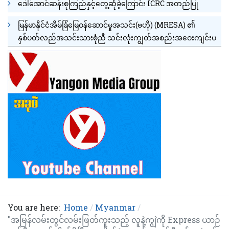
ဒေါ်အောင်ဆန်းစုကြည်နှင့်တွေ့ဆုံခဲ့ကြောင်း ICRC အတည်ပြု
မြန်မာနိုင်ငံအိမ်ခြံမြေဝန်ဆောင်မှုအသင်း(ဗဟို) (MRESA) ၏
နှစ်ပတ်လည်အသင်းသားစုံညီ သင်းလုံးကျွတ်အစည်းအဝေးကျင်းပ
You are here:
Home
Myanmar
"အမြန်လမ်းတွင်လမ်းဖြတ်ကူးသည့် လူနဲ့ကျွဲကို Express ယာဉ်