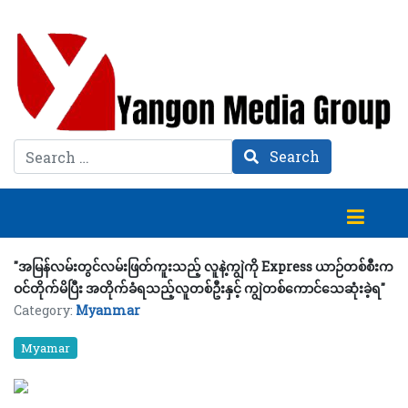
Search
Search
"အမြန်လမ်းတွင်လမ်းဖြတ်ကူးသည့် လူနဲ့ကျွဲကို Express ယာဉ်တစ်စီးက
ဝင်တိုက်မိပြီး အတိုက်ခံရသည့်လူတစ်ဦးနှင့် ကျွဲတစ်ကောင်သေဆုံးခဲ့ရ"
Category:
Myanmar
Myamar