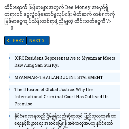
ထိုင်းရောက် မြန်မာများအတွက် Dee Money အမည်ရှိ
တရားဝင် ငွေလွှဲဝန်ဆောင်မှုလုပ်ငန်း မိတ်ဆက် တစ်ရက်ကို
မြန်မာငွေကျပ်သိန်းတစ်ရာနဲ့ ညီမျှတဲ့ ထိုင်းဘတ်ငွေကို"/>
0
PREVIOUS ARTICLE: TV YANGON TIMES ရဲ့ နေ့စဉ်သတင်းအစီအစဉ် 
NEXT ARTICLE: နံရံဆေးရေးပန်းချီရှိသည့် ပုဂံဘုရား(
PREV
NEXT
ICRC Resident Representative to Myanmar Meets
Daw Aung San Suu Kyi
MYANMAR–THAILAND JOINT STATEMENT
The Illusion of Global Justice: Why the
International Criminal Court Has Outlived Its
Promise
နိုင်ငံရေးအရတည်ငြိမ်မှုရှိသည်ဆိုရာတွင် ပြည်သူလူထု၏ စား
ရေးနှင့်စီးပွားရေး အဆင်ပြေရန် အဓိကလိုအပ်ဟု နိုင်ငံတော်