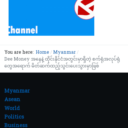
You are here:
Home
Myanmar
Dee Money အနေနဲ့ ထိုင်းနိုင်ငံအတွင်းမှာရှိတဲ့ စက်ရုံအလုပ်ရုံ
တွေအရောက် မိတ်ဆက်ထည့်သွင်းပေးသွားမှာဖြစ်
Myanmar
Asean
World
Politics
Business