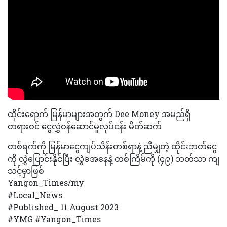
ထိုင်းရောက် မြန်မာများအတွက် Dee Money အမည်ရှိ
တရားဝင် ငွေလွှဲဝန်ဆောင်မှုလုပ်ငန်း မိတ်ဆက်
တစ်ရက်ကို မြန်မာငွေကျပ်သိန်းတစ်ရာနဲ့ ညီမျှတဲ့ ထိုင်းဘတ်ငွေ
ကို လွှဲပြောင်းနိုင်ပြီး လွှဲခအနေနဲ့ တစ်ကြိမ်ကို (၄၉) ဘတ်သာ ကျ
သင့်မှာဖြစ်
Yangon_Times/my
#Local_News
#Published_ 11 August 2023
#YMG #Yangon_Times