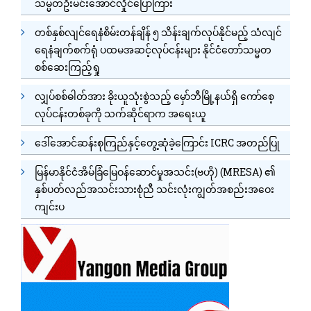
သမ္မတဦးမင်းအောင်လှိုင်ပြောကြား
တစ်နှစ်လျင်ရေနံစိမ်းတန်ချိန် ၅ သိန်းချက်လုပ်နိုင်မည့် သံလျင်
ရေနံချက်စက်ရုံ ပထမအဆင့်လုပ်ငန်းများ နိုင်ငံတော်သမ္မတ
စစ်ဆေးကြည့်ရှု
လျှပ်စစ်ဓါတ်အား ခိုးယူသုံးစွဲသည့် မှော်ဘီမြို့နယ်ရှိ ကော်စေ့
လုပ်ငန်းတစ်ခုကို သက်ဆိုင်ရာက အရေးယူ
ဒေါ်အောင်ဆန်းစုကြည်နှင့်တွေ့ဆုံခဲ့ကြောင်း ICRC အတည်ပြု
မြန်မာနိုင်ငံအိမ်ခြံမြေဝန်ဆောင်မှုအသင်း(ဗဟို) (MRESA) ၏
နှစ်ပတ်လည်အသင်းသားစုံညီ သင်းလုံးကျွတ်အစည်းအဝေး
ကျင်းပ