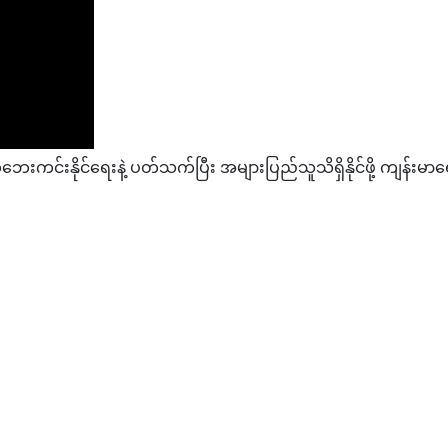
ေးကင်းနိုင်ရေးနဲ့ ပတ်သက်ပြီး အများပြည်သူသိရှိနိုင်ဖို့ ကျန်းမ
်နှစ်သိန်းခွဲအထိကျဆင်း
ေသ(၇)ခု၌မိုးသက် လေပြင်းများတိုက်ခတ်နိုင်