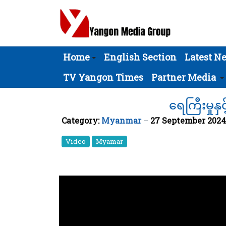
Home
English Section
Latest N
TV Yangon Times
Partner Media
ရေကြီးမှု
Category:
Myanmar
27 September 202
Video
Myamar