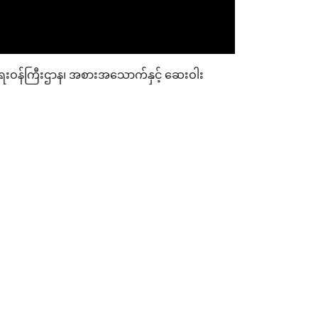
မာရေးဝန်ကြီးဌာန၊ အစားအသောက်နှင့် ဆေးဝါး