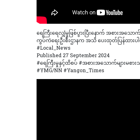
ရေကြီးရေလျှံမှုဖြစ်ပွားပြီးနောက် အစားအသောက်ဘ
ကွပ်ကဲရေးဦးစီးဌာနက အသိ ပေးထုတ်ပြန်ထားပ
#Local_News
Published 27 September 2024
#ရေကြီးမှုနှင့်ထိစပ် #အစားအသောက်များမစားသု
#YMG/NN #Yangon_Times