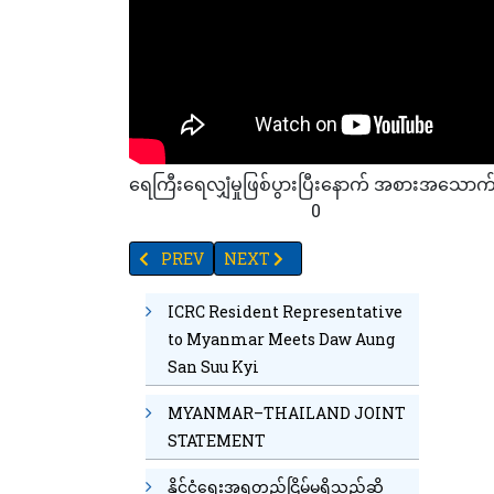
ရေကြီးရေလျှံမှုဖြစ်ပွားပြီးနောက် အစားအသောက်ဘ
88
68
35
82
24
86
0
PREVIOUS ARTICLE: တစ်ရက်တာအတွင်း ရွှေဈေးကျပ
NEXT ARTICLE: မိုးတိမ်တောင်ကြောင့် ဒ
PREV
NEXT
ICRC Resident Representative
to Myanmar Meets Daw Aung
San Suu Kyi
MYANMAR–THAILAND JOINT
STATEMENT
နိုင်ငံရေးအရတည်ငြိမ်မှုရှိသည်ဆို