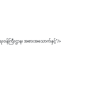
ာရေးဝန်ကြီးဌာန၊ အစားအသောက်နှင့်"/>