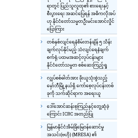
ရာတွင် ပြည်သူလူထု၏ စားရေးနှင့်
စီးပွားရေး အဆင်ပြေရန် အဓိကလိုအပ်
ဟု နိုင်ငံတော်သမ္မတဦးမင်းအောင်လှိုင်
ပြောကြား
တစ်နှစ်လျင်ရေနံစိမ်းတန်ချိန် ၅ သိန်း
ချက်လုပ်နိုင်မည့် သံလျင်ရေနံချက်
စက်ရုံ ပထမအဆင့်လုပ်ငန်းများ
နိုင်ငံတော်သမ္မတ စစ်ဆေးကြည့်ရှု
လျှပ်စစ်ဓါတ်အား ခိုးယူသုံးစွဲသည့်
မှော်ဘီမြို့နယ်ရှိ ကော်စေ့လုပ်ငန်းတစ်
ခုကို သက်ဆိုင်ရာက အရေးယူ
ဒေါ်အောင်ဆန်းစုကြည်နှင့်တွေ့ဆုံခဲ့
ကြောင်း ICRC အတည်ပြု
မြန်မာနိုင်ငံအိမ်ခြံမြေဝန်ဆောင်မှု
အသင်း(ဗဟို) (MRESA) ၏