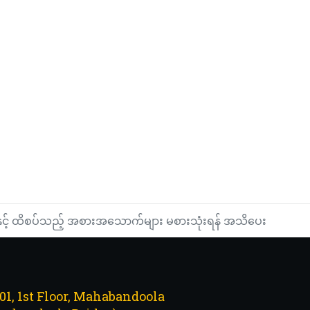
ုနှင့် ထိစပ်သည့် အစားအသောက်များ မစားသုံးရန် အသိပေး
101, 1st Floor, Mahabandoola