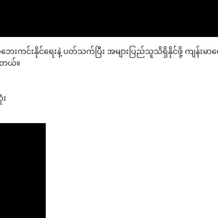
ေးကင်းနိုင်ရေးနဲ့ ပတ်သက်ပြီး အများပြည်သူသိရှိနိုင်ဖို့ ကျန်း
ါတယ်။
ံး