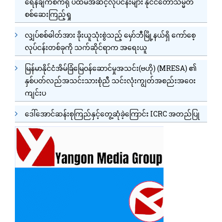
ရေနံချက်စက်ရုံ ပထမအဆင့်လုပ်ငန်းများ နိုင်ငံတော်သမ္မတ
စစ်ဆေးကြည့်ရှု
လျှပ်စစ်ဓါတ်အား ခိုးယူသုံးစွဲသည့် မှော်ဘီမြို့နယ်ရှိ ကော်စေ့
လုပ်ငန်းတစ်ခုကို သက်ဆိုင်ရာက အရေးယူ
မြန်မာနိုင်ငံအိမ်ခြံမြေဝန်ဆောင်မှုအသင်း(ဗဟို) (MRESA) ၏
နှစ်ပတ်လည်အသင်းသားစုံညီ သင်းလုံးကျွတ်အစည်းအဝေး
ကျင်းပ
ဒေါ်အောင်ဆန်းစုကြည်နှင့်တွေ့ဆုံခဲ့ကြောင်း ICRC အတည်ပြု