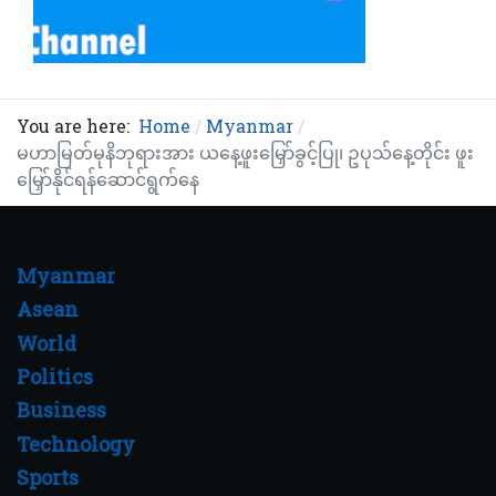
You are here:
Home
Myanmar
မဟာမြတ်မုနိဘုရားအား ယနေ့ဖူးမြှော်ခွင့်ပြု၊ ဥပုသ်နေ့တိုင်း ဖူး
မြှော်နိုင်ရန်ဆောင်ရွက်နေ
Myanmar
Asean
World
Politics
Business
Technology
Sports