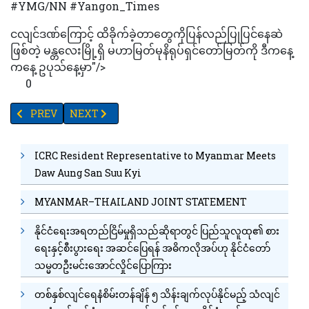
#YMG/NN #Yangon_Times
ငလျင်ဒဏ်ကြောင့် ထိခိုက်ခဲ့တာတွေကိုပြန်လည်ပြုပြင်နေဆဲ
ဖြစ်တဲ့ မန္တလေးမြို့ရှိ မဟာမြတ်မုနိရုပ်ရှင်တော်မြတ်ကို ဒီကနေ့
ကနေ့ ဥပုသ်နေ့မှာ"/>
0
PREVIOUS ARTICLE: ငါးလနီးပါးအတွင်း စားအုန်းဆီ ၇၅၅ကျပ်အထိ
NEXT ARTICLE: ပထမအကြိမ် အာဆီယံဒူးရင်းပွဲတော်တွင် 
PREV
NEXT
ICRC Resident Representative to Myanmar Meets
Daw Aung San Suu Kyi
MYANMAR–THAILAND JOINT STATEMENT
နိုင်ငံရေးအရတည်ငြိမ်မှုရှိသည်ဆိုရာတွင် ပြည်သူလူထု၏ စား
ရေးနှင့်စီးပွားရေး အဆင်ပြေရန် အဓိကလိုအပ်ဟု နိုင်ငံတော်
သမ္မတဦးမင်းအောင်လှိုင်ပြောကြား
တစ်နှစ်လျင်ရေနံစိမ်းတန်ချိန် ၅ သိန်းချက်လုပ်နိုင်မည့် သံလျင်