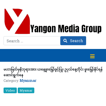
Search
Search
မဟာမြတ်မုနိဘုရားအား ယနေ့ဖူးမြှော်ခွင့်ပြု၊ ဥပုသ်နေ့တိုင်း ဖူးမြှော်နိုင်ရန်
ဆောင်ရွက်နေ
Category:
Myanmar
Video
Myamar