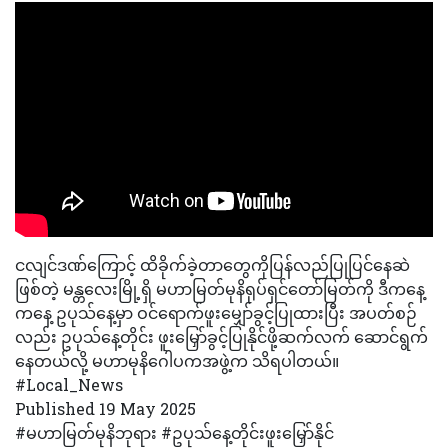
ငလျင်ဒဏ်ကြောင့် ထိခိုက်ခဲ့တာတွေကိုပြန်လည်ပြုပြင်နေဆဲ
ဖြစ်တဲ့ မန္တလေးမြို့ရှိ မဟာမြတ်မုနိရုပ်ရှင်တော်မြတ်ကို ဒီကနေ့
ကနေ့ ဥပုသ်နေ့မှာ ဝင်ရောက်ဖူးမျှော်ခွင့်ပြုထားပြီး အပတ်စဉ်
လည်း ဥပုသ်နေ့တိုင်း ဖူးမြှော်ခွင့်ပြုနိုင်ဖို့ဆက်လက် ဆောင်ရွက်
နေတယ်လို့ မဟာမုနိဂေါပကအဖွဲ့က သိရပါတယ်။
#Local_News
Published 19 May 2025
#မဟာမြတ်မုနိဘုရား #ဥပုသ်နေ့တိုင်းဖူးမြှော်နိုင်