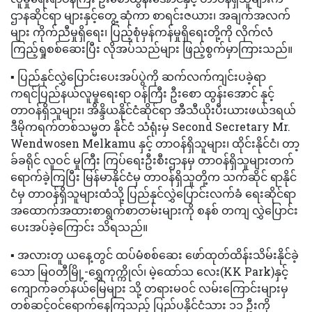
ဌာနဆိုင်ရာ များနှင့်တွေ့ ဆုံကာ စာရင်းဇယား၊ အချက်အလက်
များ ကိုက်ညီမှုရှိရေး၊ ပြည့်စုံမှန်ကန်မှုရှိရေးတို့ကို လိုက်လံ
ကြည့်ရှုစစ်ဆေးပြီး လိုအပ်သည်များ ဖြည့်စွက်မှာကြားသည်။
▪️ ပြည်နှင်လွှဲပြောင်းပေးအပ်ပွဲကို ဆက်လက်ကျင်းပခဲ့ရာ
ကရင်ပြည်နယ်လူမှုရေးရာ ဝန်ကြီး ဦးစော ထွန်းအောင် နှင့်
တာဝန်ရှိသူများ၊ အိန္ဒိယနိုင်ငံဆိုင်ရာ အီသီယိုးပီးယားဖယ်ဒရယ်
ဒီမိုကရက်တစ်သမ္မတ နိုင်ငံ သံရုံးမှ Second Secretary Mr.
Wendwosen Melkamu နှင့် တာဝန်ရှိသူများ၊ ထိုင်းနိုင်ငံ၊ တာ့
ခ်ခရိုင် လူဝင် မှုကြီး ကြပ်ရေးဦးစီးဌာနမှ တာဝန်ရှိသူများတက်
ရောက်ခဲ့ကြပြီး မြန်မာနိုင်ငံမှ တာဝန်ရှိသူတို့က သက်ဆိုင် ရာနိုင်
ငံမှ တာဝန်ရှိသူများထံသို့ ပြည်နှင်လွှဲပြောင်းလက်ခံ ရေးဆိုင်ရာ
အထောက်အထားစာရွက်စာတမ်းများကို စနစ် တကျ လွှဲပြောင်း
ပေးအပ်ခဲ့ကြောင်း သိရသည်။
▪️ အလားတူ ယနေ့တွင် ထပ်မံစစ်ဆေး ဖော်ထုတ်ထိန်းသိမ်းနိုင်ခဲ့
သော မြဝတီမြို့-ရွှေကုက္ကိုလ်၊ မဲ့ထော်သ လေး(KK Park)နှင့်
ကျောက်ခတ်နယ်မြေများ သို့ တရားမဝင် လမ်းကြောင်းများမှ
တစ်ဆင့်ဝင်ရောက်နေကြသည့် ပြည်ပနိုင်ငံသား ၁၁ ဦးကို