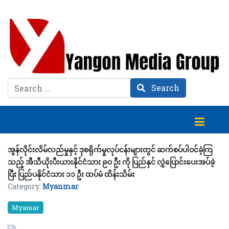
Search
Search
အွန်လိုင်းလိမ်လည်မှုနှင့် ဒုစရိုက်မှုလုပ်ငန်းများတွင် ဆက်စပ်ပါဝင်ခဲ့ကြ
သည့် အီသီယိုးပီးယားနိုင်ငံသား ၉ဝ ဦး ကို ပြည်နှင် လွှဲပြောင်းပေးအပ်ခဲ့
ပြီး ပြည်ပနိုင်ငံသား ၁၁ ဦး ထပ်မံ ထိန်းသိမ်း
Category:
Myanmar
Myamar