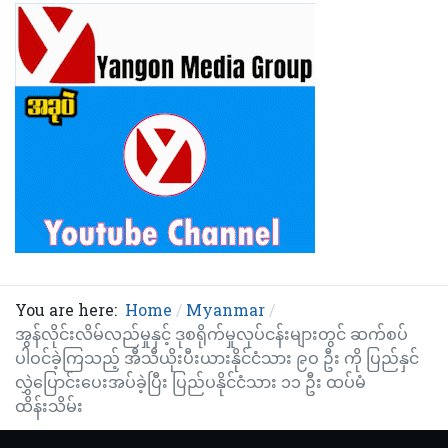
You are here:
Home
Myanmar
အွန်လိုင်းလိမ်လည်မှုနှင့် ဒုစရိုက်မှုလုပ်ငန်းများတွင် ဆက်စပ်
ပါဝင်ခဲ့ကြသည့် အီသီယိုးပီးယားနိုင်ငံသား ၉ဝ ဦး ကို ပြည်နှင်
လွှဲပြောင်းပေးအပ်ခဲ့ပြီး ပြည်ပနိုင်ငံသား ၁၁ ဦး ထပ်မံ
ထိန်းသိမ်း