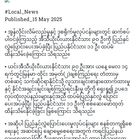
#Local_News
Published_15 May 2025
▪️ အွန်လိုင်းလိမ်လည်မှုနှင့် ဒုစရိုက်မှုလုပ်ငန်းများတွင် ဆက်စပ်
ပါဝင်ခဲ့ကြသည့် အီသီယိုးပီးယားနိုင်ငံသား ၉ဝ ဦးကို ပြည်နှင်
လွှဲပြောင်းပေးအပ်ခဲ့ပြီး ပြည်ပနိုင်ငံသား ၁၁ ဦး ထပ်မံ
ထိန်းသိမ်းခဲ့ကြောင်း သိရသည်။
▪️ ယင်းအီသီယိုးပီးယားနိုင်ငံသား ၉၀ ဦးအား ယနေ့ မေလ ၁၄
ရက်တွင်မြန်မာ-ထိုင်း အမှတ်(၂)ချစ်ကြည်ရေး တံတားမှ
တစ်ဆင့် သက်ဆိုင်ရာနိုင်ငံသို့ လူသားချင်းစာနာထောက်ထားမှု
နှင့် နိုင်ငံအချင်းချင်းချစ်ကြည်ရင်းနှီးမှု တို့ကို ရှေးရှု၍ ဥပဒေ
လုပ်ထုံးလုပ်နည်းများနှင့်အညီ ထပ်မံပြည်နှင်လွှဲ ပြောင်း
ပေးအပ်ခဲ့ပြီး ပြည်ပနိုင်ငံသား ၁၁ ဦးကို စစ်ဆေးဖော်ထုတ်
ထိန်းသိမ်းနိုင်ခဲ့ခြင်း ဖြစ်ကြောင်း သိရသည်။
▪️ အဆိုပါ ပြည်နှင်လွှဲပြောင်းပေးမှုလုပ်ငန်းများ စနစ်တကျရှိစေ
ရေးနှင့် အဆင်ပြေ ချောမွေ့စေရေးအတွက် ကရင်ပြည်နယ်
လူမှုရေးရာဝန်ကြီး ဦးစောထွန်းအောင်နှင့် တာဝန်ရှိသူများက