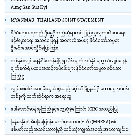
Aung San Suu Kyi
MYANMAR–THAILAND JOINT STATEMENT
နိုင်ငံရေးအရတည်ငြိမ်မှုရှိသည်ဆိုရာတွင် ပြည်သူလူထု၏ စားရေး
နှင့်စီးပွားရေး အဆင်ပြေရန် အဓိကလိုအပ်ဟု နိုင်ငံတော်သမ္မတ
ဦးမင်းအောင်လှိုင်ပြောကြား
တစ်နှစ်လျင်ရေနံစိမ်းတန်ချိန် ၅ သိန်းချက်လုပ်နိုင်မည့် သံလျင်ရေနံ
ချက်စက်ရုံ ပထမအဆင့်လုပ်ငန်းများ နိုင်ငံတော်သမ္မတ စစ်ဆေး
ကြည့်ရှု
လျှပ်စစ်ဓါတ်အား ခိုးယူသုံးစွဲသည့် မှော်ဘီမြို့နယ်ရှိ ကော်စေ့လုပ်ငန်း
တစ်ခုကို သက်ဆိုင်ရာက အရေးယူ
ဒေါ်အောင်ဆန်းစုကြည်နှင့်တွေ့ဆုံခဲ့ကြောင်း ICRC အတည်ပြု
မြန်မာနိုင်ငံအိမ်ခြံမြေဝန်ဆောင်မှုအသင်း(ဗဟို) (MRESA) ၏
နှစ်ပတ်လည်အသင်းသားစုံညီ သင်းလုံးကျွတ်အစည်းအဝေးကျင်းပ