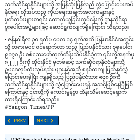
သက်ဆိုင်ရာနိုင်ငံများသို့ အမြန်ဆုံးပြန်လည် လွှဲပြောင်းပေးအပ်
နိုင်ရေး လိုအပ်သည့် ကိုယ်ရေးအချက်အလက်များနှင့်
မှတ်တမ်းများစာရင်း ကောက်ယူခြင်းလုပ်ငန်းကို ဌာနဆိုင်ရာ
ပူးပေါင်းအဖွဲ့များဖြင့် ဆောင်ရွက်လျက်ရှိကြောင်း သိရသည်။
▪️ ဇန်နဝါရီလ ၃၀ ရက်မှ မေလ ၁၄ ရက်အထိ မြန်မာနိုင်ငံအတွင်း
သို့ တရားမဝင် ဝင်ရောက်လာ သည့် ပြည်ပနိုင်ငံသား စုစုပေါင်း
၉၀၇၀ ဦး စစ်ဆေးဖော်ထုတ်ထိန်းသိမ်းနိုင်ခဲ့ကာ ၎င်းတို့အနက်မှ
၈၂၂၂ ဦးကို ထိုင်းနိုင်ငံ မှတစ်ဆင့် သက်ဆိုင်ရာနိုင်ငံများသို့
ဥပဒေလုပ်ထုံးလုပ်နည်း များနှင့်အညီ စနစ်တကျ ပြည်နှင်လွှဲ
ပြောင်းပေးခဲ့ပြီး ကျန်ရှိသည့် ပြည်ပနိုင်ငံသား ၈၄၈ ဦးကို
သက်ဆိုင်ရာနိုင်ငံများသို့ လွှဲပြောင်းပေးရန် အသင့်ဖြစ်နေပြီဖြစ်
ကြောင်းနှင့် ၎င်းတို့ကို ကောင်းမွန်စွာ ထိန်းသိမ်းစောင့်ရှောက်
ထားရှိကြောင်း သိရသည်။
#Yangon_Times/PP
PREVIOUS ARTICLE: သဘာဝဓာတ်ငွေ့ရည် ( LNG) သုံး ဓာတ်အားပေးစက်ရုံ
NEXT ARTICLE: TV YANGON TIMES ရဲ့ နေ့စဉ်သတင်း
PREV
NEXT
ICRC Resident Representative to Myanmar Meets Daw