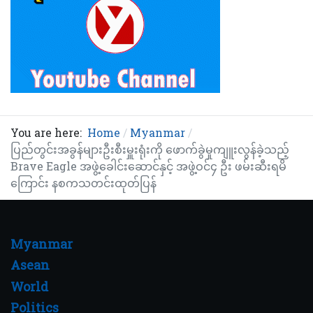
You are here:
Home
Myanmar
ပြည်တွင်းအခွန်များဦးစီးမှူးရုံးကို ဖောက်ခွဲမှုကျူးလွန်ခဲ့သည့်
Brave Eagle အဖွဲ့ခေါင်းဆောင်နှင့် အဖွဲ့ဝင်၄ ဦး ဖမ်းဆီးရမိ
ကြောင်း နစကသတင်းထုတ်ပြန်
Myanmar
Asean
World
Politics