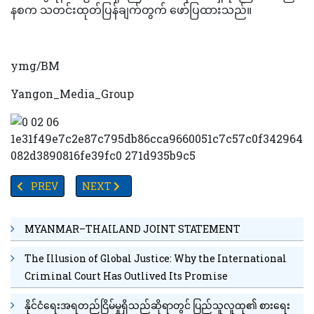
နစက သတင်းထုတ်ပြန်ချက်တွက် ဖော်ပြထားသည်။
ymg/BM
Yangon_Media_Group
PREVIOUS ARTICLE: မုတ်သုန်အားကောင်းနေ၍ ဒေသအချို့တွင် ရေကြီးရေ
NEXT ARTICLE: ပြင်ပရွှေပေါက်စျေး ၃၁သိန်းနီးပါးရှ
PREV
NEXT
MYANMAR–THAILAND JOINT STATEMENT
The Illusion of Global Justice: Why the International
Criminal Court Has Outlived Its Promise
နိုင်ငံရေးအရတည်ငြိမ်မှုရှိသည်ဆိုရာတွင် ပြည်သူလူထု၏ စားရေး