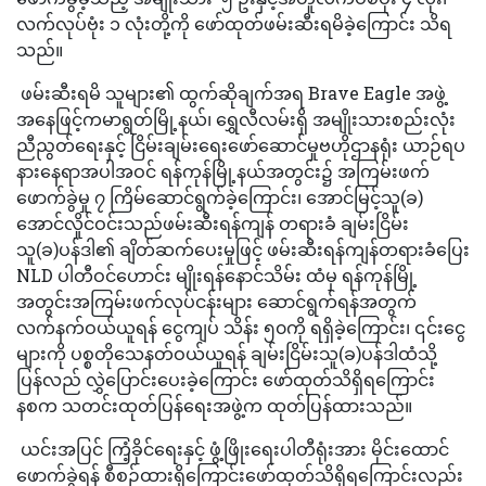
လက်လုပ်ဗုံး ၁ လုံးတို့ကို ဖော်ထုတ်ဖမ်းဆီးရမိခဲ့ကြောင်း သိရ
သည်။
ဖမ်းဆီးရမိ သူများ၏ ထွက်ဆိုချက်အရ Brave Eagle အဖွဲ့
အနေဖြင့်ကမာရွတ်မြို့နယ်၊ ရွှေလီလမ်းရှိ အမျိုးသားစည်းလုံး
ညီညွတ်ရေးနှင့် ငြိမ်းချမ်းရေးဖော်ဆောင်မှုဗဟိုဌာနရုံး ယာဉ်ရပ
နားနေရာအပါအဝင် ရန်ကုန်မြို့နယ်အတွင်း၌ အကြမ်းဖက်
ဖောက်ခွဲမှု ၇ ကြိမ်ဆောင်ရွက်ခဲ့ကြောင်း၊ အောင်မြင့်သူ(ခ)
အောင်လှိုင်ဝင်းသည်ဖမ်းဆီးရန်ကျန် တရားခံ ချမ်းငြိမ်း
သူ(ခ)ပန်ဒါ၏ ချိတ်ဆက်ပေးမှုဖြင့် ဖမ်းဆီးရန်ကျန်တရားခံပြေး
NLD ပါတီဝင်ဟောင်း မျိုးရန်နောင်သိမ်း ထံမှ ရန်ကုန်မြို့
အတွင်းအကြမ်းဖက်လုပ်ငန်းများ ဆောင်ရွက်ရန်အတွက်
လက်နက်ဝယ်ယူရန် ငွေကျပ် သိန်း ၅၀ကို ရရှိခဲ့ကြောင်း၊ ၎င်းငွေ
များကို ပစ္စတိုသေနတ်ဝယ်ယူရန် ချမ်းငြိမ်းသူ(ခ)ပန်ဒါထံသို့
ပြန်လည် လွှဲပြောင်းပေးခဲ့ကြောင်း ဖော်ထုတ်သိရှိရကြောင်း
နစက သတင်းထုတ်ပြန်ရေးအဖွဲ့က ထုတ်ပြန်ထားသည်။
ယင်းအပြင် ကြံ့ခိုင်ရေးနှင့် ဖွံ့ဖြိုးရေးပါတီရုံးအား မိုင်းထောင်
ဖောက်ခွဲရန် စီစဉ်ထားရှိကြောင်းဖော်ထုတ်သိရှိရကြောင်းလည်း