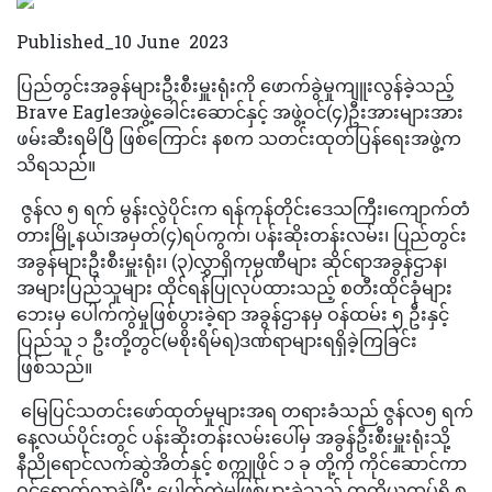
Published_10 June
2023
ပြည်တွင်းအခွန်များဦးစီးမှူးရုံးကို ဖောက်ခွဲမှုကျူးလွန်ခဲ့သည့်
Brave Eagleအဖွဲ့ခေါင်းဆောင်နှင့် အဖွဲ့ဝင်(၄)ဦးအားများအား
ဖမ်းဆီးရမိပြီ ဖြစ်ကြောင်း နစက သတင်းထုတ်ပြန်ရေးအဖွဲ့က
သိရသည်။
ဇွန်လ ၅ ရက် မွန်းလွဲပိုင်းက ရန်ကုန်တိုင်းဒေသကြီး၊ကျောက်တံ
တားမြို့နယ်၊အမှတ်(၄)ရပ်ကွက်၊ ပန်းဆိုးတန်းလမ်း၊ ပြည်တွင်း
အခွန်များဦးစီးမှူးရုံး၊ (၃)လွှာရှိကုမ္ပဏီများ ဆိုင်ရာအခွန်ဌာန၊
အများပြည်သူများ ထိုင်ရန်ပြုလုပ်ထားသည့် စတီးထိုင်ခုံများ
ဘေးမှ ပေါက်ကွဲမှုဖြစ်ပွားခဲ့ရာ အခွန်ဌာနမှ ဝန်ထမ်း ၅ ဦးနှင့်
ပြည်သူ ၁ ဦးတို့တွင်(မစိုးရိမ်ရ)ဒဏ်ရာများရရှိခဲ့ကြခြင်း
ဖြစ်သည်။
မြေပြင်သတင်းဖော်ထုတ်မှုများအရ တရားခံသည် ဇွန်လ၅ ရက်
နေ့လယ်ပိုင်းတွင် ပန်းဆိုးတန်းလမ်းပေါ်မှ အခွန်ဦးစီးမှူးရုံးသို့
နီညိုရောင်လက်ဆွဲအိတ်နှင့် စက္ကူဖိုင် ၁ ခု တို့ကို ကိုင်ဆောင်ကာ
ဝင်ရောက်လာခဲ့ပြီး ပေါက်ကွဲမှုဖြစ်ပွားခဲ့သည့် တတိယထပ်ရှိ စ