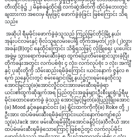
တီးထိုင်ခုံ၌ ၂ မိနစ်ခန့်ထိုင်၍ လက်ဆွဲအိတ်ကို ထိုင်ခုံဘေးတွင်
ချထားကာ အဝေးမှ ရီမုဖြင့် ဖောက်ခွဲခဲ့ခြင်း ဖြစ်ကြောင်း သိရ
သည်။
အဆိုပါ ရီမုမိုင်းဖောက်ခွဲခဲ့သူသည် ကြည့်မြင်တိုင်မြို့နယ်၊
အုန်းပင်လမ်းနှင့် ဗိုလ်သူရလမ်းပေါ်ရှိ တိုက်အမှတ်(၂၇)၊ (၂)လွှာ၊
အခန်း(B)တွင် နေထိုင်ကြောင်း သိရှိရသဖြင့် လုံခြုံရေး ပူးပေါင်း
အဖွဲ့မှ သွားရောက်ဖမ်းဆီးခဲ့ရာ ထွက်ပြေးတိမ်းရှောင်သွားခဲ့ပြီး
တိုက်ခန်းအတွင်း လက်ပစ်ဗုံး ၄ လုံး၊ လက်လုပ်ဗုံး ၁ လုံး၊ အင်္ကျီ
နှင့် ပုဆိုးတို့ကို သိမ်းဆည်းရမိခဲ့ကြောင်း ၊ယင်းနောက် ဇွန်လ ၈
ရက် ညနေပိုင်းတွင် စမ်းချောင်းမြို့နယ်၌ငှားရမ်းနေထိုင်သူ
အောင်မြင်သူ(ခ)အောင်လှိုင်ဝင်းအားဖမ်းဆီးရမိခဲ့ရာ
ယင်း၏ထွက်ဆိုချက်အရ ပြည်တွင်းအခွန်များဦးစီးမှူးရုံး၌ရီမု
မိုင်းထောင်ဖောက်ခွဲ ခဲ့သည့် အောင်မြင့်မြတ်(ခ)ပြည့်ဖြိုးအောင်
(ခ) Mood နှင့်ဓနနောင်ဝင်း (ခ) ရှိုင်းထက်ကိုကို(ခ) Roke တို့ ၂
ဦးအား ထပ်မံဖမ်းဆီးရမိခဲ့ကြောင်း၊ယင်းနောက်ကျော်စည်
သူ(ခ)Jack အား ဖမ်းဆီးရမိခဲ့ပြီးအောင်ခန့်ပိုင်(ခ)ဝီလီယံ အား
ထပ်မံဖမ်းဆီးရမိခဲ့သောကြောင့် ဖြစ်စဉ်တွင် လက်လုပ်မိုင်း
ဖောက်ခွဲခဲ့သည့် အမျိုးသား
၅ ဦးနှင့်အတူလက်ပစ်ဗုံး ၄ လုံး၊