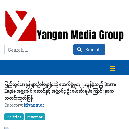
Search
Search
ပြည်တွင်းအခွန်များဦးစီးမှူးရုံးကို ဖောက်ခွဲမှုကျူးလွန်ခဲ့သည့် Brave
Eagle အဖွဲ့ခေါင်းဆောင်နှင့် အဖွဲ့ဝင်၄ ဦး ဖမ်းဆီးရမိကြောင်း နစက
သတင်းထုတ်ပြန်
Category:
Myanmar
Politics
Myamar