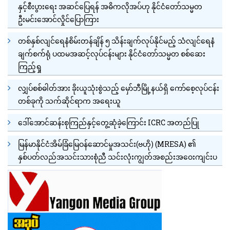
နှင့်စီးပွားရေး အဆင်ပြေရန် အဓိကလိုအပ်ဟု နိုင်ငံတော်သမ္မတ
ဦးမင်းအောင်လှိုင်ပြောကြား
တစ်နှစ်လျင်ရေနံစိမ်းတန်ချိန် ၅ သိန်းချက်လုပ်နိုင်မည့် သံလျင်ရေနံ
ချက်စက်ရုံ ပထမအဆင့်လုပ်ငန်းများ နိုင်ငံတော်သမ္မတ စစ်ဆေး
ကြည့်ရှု
လျှပ်စစ်ဓါတ်အား ခိုးယူသုံးစွဲသည့် မှော်ဘီမြို့နယ်ရှိ ကော်စေ့လုပ်ငန်း
တစ်ခုကို သက်ဆိုင်ရာက အရေးယူ
ဒေါ်အောင်ဆန်းစုကြည်နှင့်တွေ့ဆုံခဲ့ကြောင်း ICRC အတည်ပြု
မြန်မာနိုင်ငံအိမ်ခြံမြေဝန်ဆောင်မှုအသင်း(ဗဟို) (MRESA) ၏
နှစ်ပတ်လည်အသင်းသားစုံညီ သင်းလုံးကျွတ်အစည်းအဝေးကျင်းပ