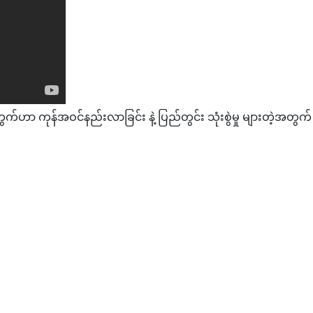
ွက်ဟာ ကုန်အဝင်နည်းလာခြင်း နဲ့ ပြည်တွင်း သုံးစွဲမှု များတဲ့အတွက
ိန်တင်မြင့်တက်နေသော်လည်း ဝယ်ယူသူမရှိ
အကယ်ဒမီထူးချွန်ဆု (၉)ဆုပေးမည်