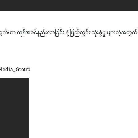
ကွက်ဟာ ကုန်အဝင်နည်းလာခြင်း နဲ့ ပြည်တွင်း သုံးစွဲမှု များတဲ့အတွက
edia_Group