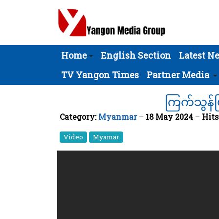
Home
English Section
Latest N
TV Yangon Times
Partner Media
ကြက်သွန်ဖ
Category:
Myanmar
18 May 2024
Hits
Video
Myamar