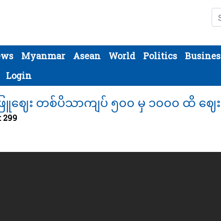
Se
ews
Myanmar
Asean
World
Politics
Busines
Login
ြူဈေး တစ်ပိသာကျပ် ၅၀၀ မှ ၁၀၀၀ ထိ ဈေးပ
: 299