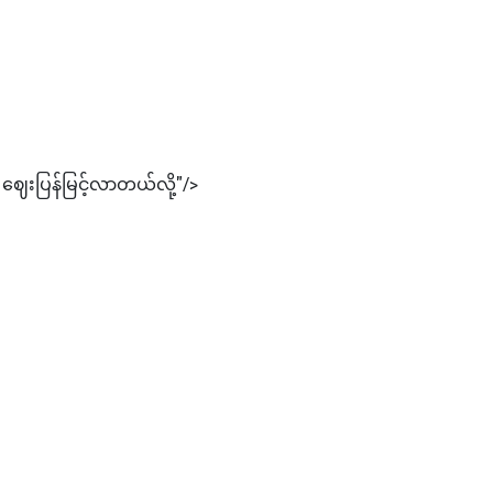
် ဈေးပြန်မြင့်လာတယ်လို့"/>