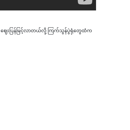
် ဈေးပြန်မြင့်လာတယ်လို့ ကြက်သွန်ပွဲရုံတွေထံက