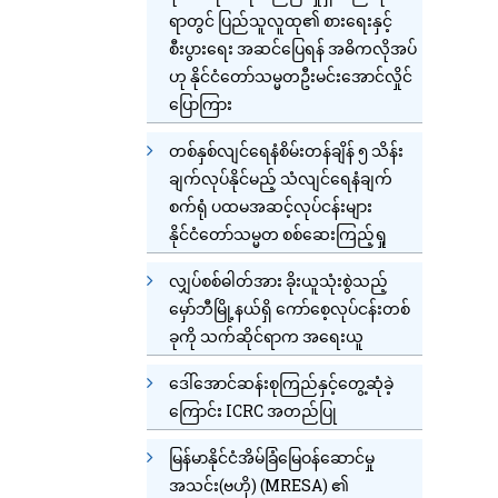
ရာတွင် ပြည်သူလူထု၏ စားရေးနှင့်
စီးပွားရေး အဆင်ပြေရန် အဓိကလိုအပ်
ဟု နိုင်ငံတော်သမ္မတဦးမင်းအောင်လှိုင်
ပြောကြား
တစ်နှစ်လျင်ရေနံစိမ်းတန်ချိန် ၅ သိန်း
ချက်လုပ်နိုင်မည့် သံလျင်ရေနံချက်
စက်ရုံ ပထမအဆင့်လုပ်ငန်းများ
နိုင်ငံတော်သမ္မတ စစ်ဆေးကြည့်ရှု
လျှပ်စစ်ဓါတ်အား ခိုးယူသုံးစွဲသည့်
မှော်ဘီမြို့နယ်ရှိ ကော်စေ့လုပ်ငန်းတစ်
ခုကို သက်ဆိုင်ရာက အရေးယူ
ဒေါ်အောင်ဆန်းစုကြည်နှင့်တွေ့ဆုံခဲ့
ကြောင်း ICRC အတည်ပြု
မြန်မာနိုင်ငံအိမ်ခြံမြေဝန်ဆောင်မှု
အသင်း(ဗဟို) (MRESA) ၏