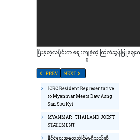
ပြီးခဲ့တဲ့လပိုင်းက ဈေးကျခဲ့တဲ့ ကြက်သွန်ဖြူဈေးက
56
92
27
37
9
18
0
PREVIOUS ARTICLE: ရွှေဈေး ကျပ်၅၁သိန်းအထိ စံချ
NEXT ARTICLE: မြန်မာ့ပထမဦးဆုံး ဂီတ
PREV
NEXT
ICRC Resident Representative
to Myanmar Meets Daw Aung
San Suu Kyi
MYANMAR–THAILAND JOINT
STATEMENT
နိုင်ငံရေးအရတည်ငြိမ်မှုရှိသည်ဆို