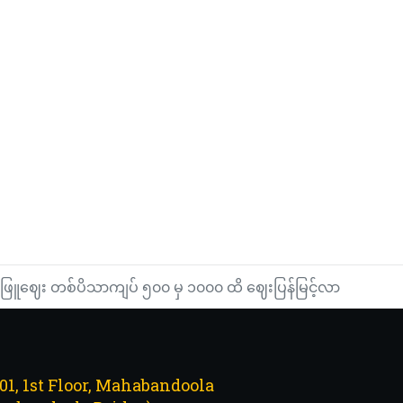
ဖြူဈေး တစ်ပိသာကျပ် ၅၀၀ မှ ၁၀၀၀ ထိ ဈေးပြန်မြင့်လာ
101, 1st Floor, Mahabandoola