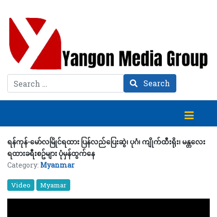
Search
Search
ရန်ကုန်-မော်လမြိုင်ရထား ပြန်‌လည်ပြေးဆွဲ၊ ပုဂံ၊ ကျိုက်ထီးရိုး၊ မန္တလေး
ရထားခရီးစဥ်များ ပုံမှန်ထွက်နေ
Category:
Myanmar
Video
Myamar