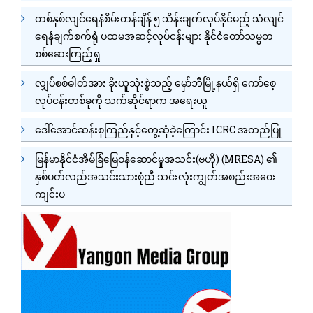
တစ်နှစ်လျင်ရေနံစိမ်းတန်ချိန် ၅ သိန်းချက်လုပ်နိုင်မည့် သံလျင်
ရေနံချက်စက်ရုံ ပထမအဆင့်လုပ်ငန်းများ နိုင်ငံတော်သမ္မတ
စစ်ဆေးကြည့်ရှု
လျှပ်စစ်ဓါတ်အား ခိုးယူသုံးစွဲသည့် မှော်ဘီမြို့နယ်ရှိ ကော်စေ့
လုပ်ငန်းတစ်ခုကို သက်ဆိုင်ရာက အရေးယူ
ဒေါ်အောင်ဆန်းစုကြည်နှင့်တွေ့ဆုံခဲ့ကြောင်း ICRC အတည်ပြု
မြန်မာနိုင်ငံအိမ်ခြံမြေဝန်ဆောင်မှုအသင်း(ဗဟို) (MRESA) ၏
နှစ်ပတ်လည်အသင်းသားစုံညီ သင်းလုံးကျွတ်အစည်းအဝေး
ကျင်းပ