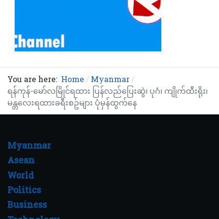
You are here:
Home
Myanmar
ရန်ကုန်-မော်လမြိုင်ရထား ပြန်‌လည်ပြေးဆွဲ၊ ပုဂံ၊ ကျိုက်ထီးရိုး၊
မန္တလေးရထားခရီးစဥ်များ ပုံမှန်ထွက်နေ
Myanmar
Asean
World
Politics
Business