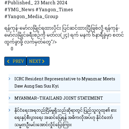
#Published_ 23 March 2024
#YMG_News #Yangon_Times
#Yangon_Media_Group
ရန်ကုန်-မော်လမြိုင်ရထားပိုင်း ပြင်ဆင်ထားပြီဖြစ်လို့ ရန်ကုန်-
မော်လမြိုင်ခရီးစဉ်ကို မတ်လ(၂၄) ရက် မနက် ၆နာရီခွဲမှာ စတင်
ထွက်ခွာဖို့ လက်မှတ်တွေ"/>
0
PREVIOUS ARTICLE: ရွှေတိဂုံနှင့် ပုဂံ ယွန်းဘုရားပုံစံတူငယ်များကို အိန္ဒိ
NEXT ARTICLE: မတ်လကုန်အထိ ပဲစဉ်းငုံဈေးကွက် အက
PREV
NEXT
ICRC Resident Representative to Myanmar Meets
Daw Aung San Suu Kyi
MYANMAR–THAILAND JOINT STATEMENT
နိုင်ငံရေးအရတည်ငြိမ်မှုရှိသည်ဆိုရာတွင် ပြည်သူလူထု၏ စား
ရေးနှင့်စီးပွားရေး အဆင်ပြေရန် အဓိကလိုအပ်ဟု နိုင်ငံတော်
သမ္မတဦးမင်းအောင်လှိုင်ပြောကြား