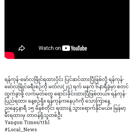
ရန်ကုန်-မော်လမြိုင်ရထားပိုင်း ပြင်ဆင်ထားပြီဖြစ်လို့ ရန်ကုန်-
မော်လမြိုင်ခရီးစဉ်ကို မတ်လ(၂၄) ရက် မနက် ၆နာရီခွဲမှာ စတင်
ထွက်ခွာဖို့ လက်မှတ်တွေ ရောင်းခိုင်းထားပြီဖြစ်တယ်။ ရန်ကုန်-
ပြည်ရထား နေ့စဉ်ရှိ။ ရန်ကုန်က‌နေပုဂံကို သောကြာနေ့
ညနေ၄နာရီ ၁၅ မိနစ်တိုင်း ရထားနဲ့ သွားရောက်နိုင်မယ်။ မြန်မာ့
မီးရထားမှ တာဝန်ရှိသူတစ်ဦး
Yangon Times/tthl
#Local_News